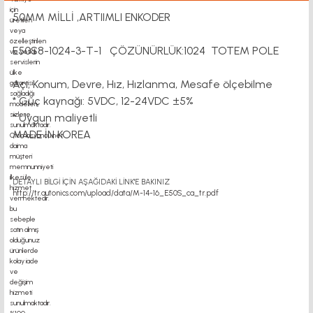
50MM MİLLİ ,ARTIIMLI ENKODER
E50S8-1024-3-T-1 ÇÖZÜNÜRLÜK:1024 TOTEM POLE
Açı, Konum, Devre, Hız, Hızlanma, Mesafe ölçebilme
* Güç kaynağı: 5VDC, 12-24VDC ±5%
* Uygun maliyetli
MADE İN KOREA
DETAYLI BİLGİ İÇİN AŞAĞIDAKİ LİNK'E BAKINIZ
http://tr.autonics.com/upload/data/M-14-16_E50S_ca_tr.pdf
motor kaplin fiyatları, sigma profil, 3d yazıcı, kremayer dişli, 45x45 sigma profil,
delta haberleşme kablosu, delta plc fiyat, konveyör bant, kramiyer dişli, mantar
stop, otomatik yağlama sistemleri, rulolu konveyör fiyatları, 12v 50a güç kaynağı,
2kw servo motor, 20x20 sigma profil, 20x20 sigma enkoder