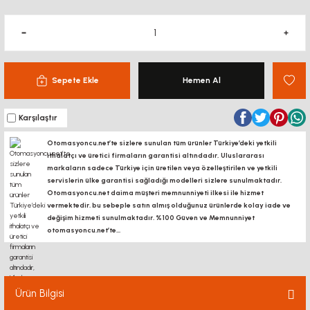
Sepete Ekle
Hemen Al
Karşılaştır
Otomasyoncu.net’te sizlere sunulan tüm ürünler Türkiye’deki yetkili
ithalatçı ve üretici firmaların garantisi altındadır, Uluslararası
markaların sadece Türkiye için üretilen veya özelleştirilen ve yetkili
servislerin ülke garantisi sağladığı modelleri sizlere sunulmaktadır.
Otomasyoncu.net daima müşteri memnunniyeti ilkesi ile hizmet
vermektedir. bu sebeple satın almış olduğunuz ürünlerde kolay iade ve
değişim hizmeti sunulmaktadır. %100 Güven ve Memnunniyet
otomasyoncu.net’te...
Ürün Bilgisi