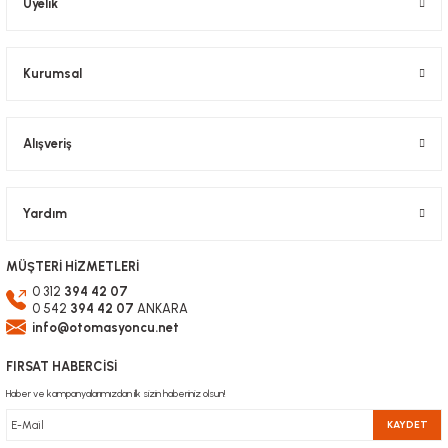
Üyelik
Ürün fiyatı diğer sitelerden daha pahalı.
Bu ürüne benzer farklı alternatifler olmalı.
Kurumsal
Alışveriş
Gönder
Yardım
MÜŞTERİ HİZMETLERİ
0 312
394 42 07
0 542
394 42 07
ANKARA
info@otomasyoncu.net
FIRSAT HABERCİSİ
Haber ve kampanyalarımızdan ilk sizin haberiniz olsun!
KAYDET