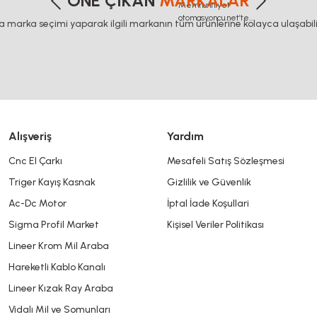
ÖNE ÇIKAN
MARKALAR
ca marka seçimi yaparak ilgili markanın tüm ürünlerine kolayca ulaşabilir
Yorum Yaz
Alışveriş
Yardım
Cnc El Çarkı
Mesafeli Satış Sözleşmesi
Triger Kayış Kasnak
Gizlilik ve Güvenlik
Gönder
Ac-Dc Motor
İptal İade Koşullari
Sigma Profil Market
Kişisel Veriler Politikası
Lineer Krom Mil Araba
Hareketli Kablo Kanalı
Lineer Kızak Ray Araba
Vidalı Mil ve Somunları