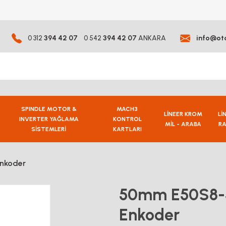
0 312
394 42 07
0 542
394 42 07
ANKARA
info@ot
SPINDLE MOTOR &
MACH3
LİNEER KROM
Lİ
INVERTER YAĞLAMA
KONTROL
MİL - ARABA
RA
SİSTEMLERİ
KARTLARI
Enkoder
50mm E50S8-50
Enkoder