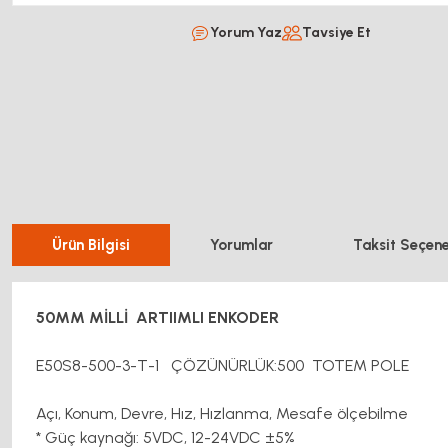
Yorum Yaz
Tavsiye Et
Ürün Bilgisi
Yorumlar
Taksit Seçene
50MM MİLLİ ARTIIMLI ENKODER
E50S8-500-3-T-1 ÇÖZÜNÜRLÜK:500 TOTEM POLE
Açı, Konum, Devre, Hız, Hızlanma, Mesafe ölçebilme
* Güç kaynağı: 5VDC, 12-24VDC ±5%