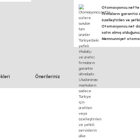
Otomasyoncu.net’te si
firmaların garantisi 
özelleştirilen ve yetk
Otomasyoncu.net daim
satın almış olduğunu
Memnunniyet otomasy
kleri
Önerileriniz