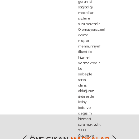
delta haberleşme kablosu, delta plc fiyat, konveyör bant,
etersiz gördüğünüz noktaları öneri formunu kullanarak tarafımıza iletebilirsiniz
Bu ürüne ilk yorumu siz yapın!