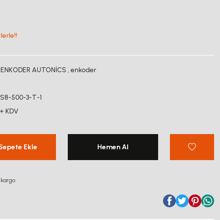
erle!!
,
ENKODER AUTONİCS
,
enkoder
S
8-500-3-T-1
 + KDV
Sepete Ekle
Hemen Al
 kargo