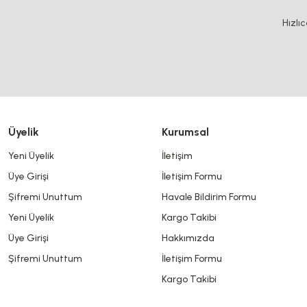
Ürün resmi kalitesiz, bozuk veya görüntülenemiyor.
Hızlı
Ürün açıklamasında eksik bilgiler bulunuyor.
Ürün bilgilerinde hatalar bulunuyor.
Ürün fiyatı diğer sitelerden daha pahalı.
Bu ürüne benzer farklı alternatifler olmalı.
Üyelik
Kurumsal
Yeni Üyelik
İletişim
Üye Girişi
İletişim Formu
Şifremi Unuttum
Havale Bildirim Formu
Yeni Üyelik
Kargo Takibi
Üye Girişi
Hakkımızda
Şifremi Unuttum
İletişim Formu
Kargo Takibi