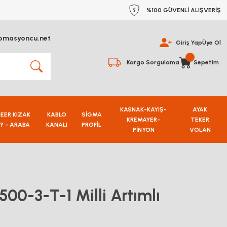
%100 GÜVENLİ ALIŞVERİŞ
omasyoncu.net
Giriş Yap
Üye Ol
Kargo Sorgulama
Sepetim
KASNAK-KAYIŞ-
AYAK
NEER KIZAK
KABLO
SİGMA
KREMAYER-
TEKER
Y - ARABA
KANALI
PROFİL
PİNYON
VOLAN
0-3-T-1 Milli Artımlı