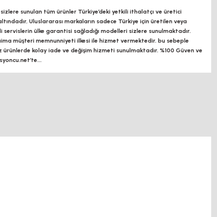
zlere sunulan tüm ürünler Türkiye’deki yetkili ithalatçı ve üretici
altındadır, Uluslararası markaların sadece Türkiye için üretilen veya
ili servislerin ülke garantisi sağladığı modelleri sizlere sunulmaktadır.
a müşteri memnunniyeti ilkesi ile hizmet vermektedir. bu sebeple
z ürünlerde kolay iade ve değişim hizmeti sunulmaktadır. %100 Güven ve
oncu.net’te...