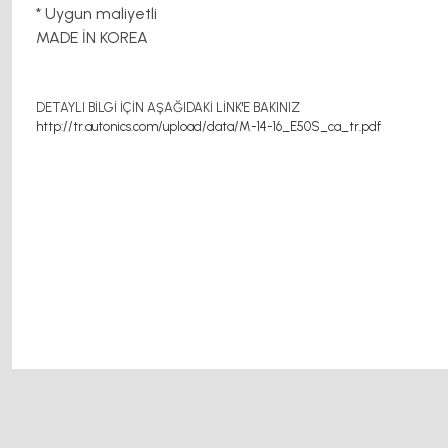
* Uygun maliyetli
MADE İN KOREA
DETAYLI BİLGİ İÇİN AŞAĞIDAKİ LİNK'E BAKINIZ
http://tr.autonics.com/upload/data/M-14-16_E50S_ca_tr.pdf
motor kaplin fiyatları, sigma profil, 3d yazıcı, kremayer dişli, 45x45 sigma profil, 
Bu ürünün fiyat bilgisi, resim, ürün açıklamalarında ve diğer konularda y
Görüş ve önerileriniz için teşekkür ederiz.