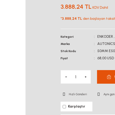
3.888,24 TL
KDV Dahil
*
3.888,24 TL
den başlayan taksitl
ENKODER
Kategori
AUTONİC
Marka
50MM E50S
Stok Kodu
68,00 USD
Fiyat
Hızlı Gönderi
Aynı gün
Karşılaştır