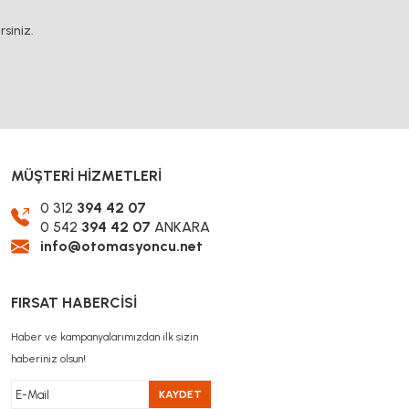
siniz.
MÜŞTERİ HİZMETLERİ
0 312
394 42 07
0 542
394 42 07
ANKARA
info@otomasyoncu.net
FIRSAT HABERCİSİ
Haber ve kampanyalarımızdan ilk sizin
haberiniz olsun!
KAYDET