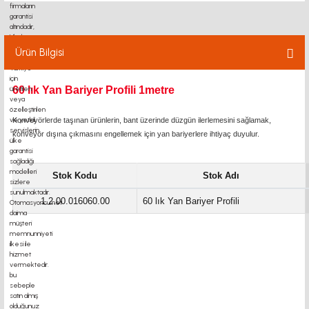
KAPLİN - MOTOR FLANŞI
BK BF FK FF UFL RULMAN
Ürün Bilgisi
TRİGER KASNAK-KAYIŞ
60 lık Yan Bariyer Profili 1metre
SİGMA PROFİL
Konveyörlerde taşınan ürünlerin, bant üzerinde düzgün ilerlemesini sağlamak,
konveyör dışına çıkmasını engellemek için yan bariyerlere ihtiyaç duyulur.
DOĞRUSAL HAREKETLER
Stok Kodu
Stok Adı
YAĞLAMA SİSTEMLERİ
1.2.00.016060.00
60 lık Yan Bariyer Profili
LİNEER MODÜL
AYAK - TEKER
TEKNOKOL