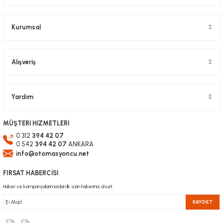
Ürün fiyatı diğer sitelerden daha pahalı.
Bu ürüne benzer farklı alternatifler olmalı.
Kurumsal
Alışveriş
Gönder
Yardım
MÜŞTERİ HİZMETLERİ
0 312
394 42 07
0 542
394 42 07
ANKARA
info@otomasyoncu.net
FIRSAT HABERCİSİ
Haber ve kampanyalarımızdan ilk sizin haberiniz olsun!
KAYDET