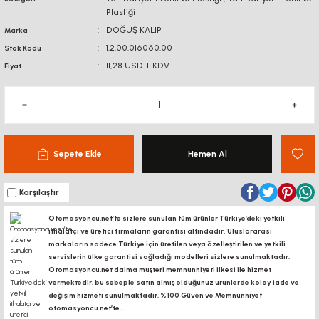
Plastiği
BAĞLANTI
BAĞLANTI SACLA
AKSESUARLARI
DOĞUŞ KALIP
Marka
DİJİTAL KOORDİNAT
EKRANI
1.2.00.016060.00
Stok Kodu
KÖŞE BAĞLANTILARI
KONVEYÖR PR
11,28 USD + KDV
Fiyat
KONVEYÖR MARKET
BAĞLANTI SACLARI
KANAL SOMUNL
LİNEER KROM MİL -
ARABA
BORU PROFİLLERİ
BORU PROFİLLERİ
Sepete Ekle
Hemen Al
LİNEER KIZAK RAY -
YATAKLAMA PROFİLLERİ
YATAKLAMA 
ARABA
Karşılaştır
VİDALI MİL VE
Otomasyoncu.net’te sizlere sunulan tüm ürünler Türkiye’deki yetkili
SOMUNLARI
ithalatçı ve üretici firmaların garantisi altındadır, Uluslararası
markaların sadece Türkiye için üretilen veya özelleştirilen ve yetkili
KREMAYER DİŞLİ, PİNYON
servislerin ülke garantisi sağladığı modelleri sizlere sunulmaktadır.
Otomasyoncu.net daima müşteri memnunniyeti ilkesi ile hizmet
vermektedir. bu sebeple satın almış olduğunuz ürünlerde kolay iade ve
SK-SHF MİL TUTUCU
değişim hizmeti sunulmaktadır. %100 Güven ve Memnunniyet
otomasyoncu.net’te...