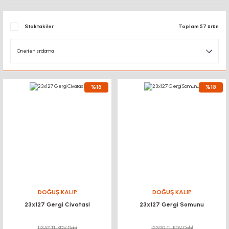
Stoktakiler
Toplam 57 ürün
%15
%15
DOĞUŞ KALIP
DOĞUŞ KALIP
23x127 Gergi CivatasI
23x127 Gergi Somunu
113,57 TL KDV Dahil
123,90 TL KDV Dahil