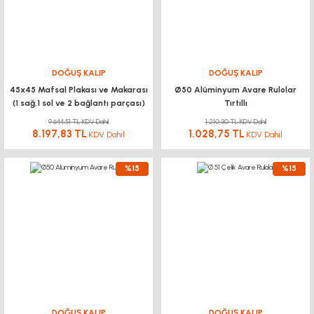
DOĞUŞ KALIP
DOĞUŞ KALIP
45x45 Mafsal Plakası ve Makarası
Ø50 Alüminyum Avare Rulolar
(1 sağ,1 sol ve 2 bağlantı parçası)
Tırtıllı
9.644,51 TL KDV Dahil
1.210,30 TL KDV Dahil
8.197,83 TL
1.028,75 TL
KDV Dahil
KDV Dahil
%15
%15
DOĞUŞ KALIP
DOĞUŞ KALIP