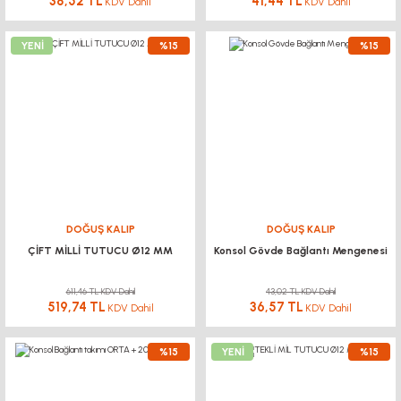
38,52 TL
41,44 TL
KDV Dahil
KDV Dahil
YENİ
%15
%15
DOĞUŞ KALIP
DOĞUŞ KALIP
ÇİFT MİLLİ TUTUCU Ø12 MM
Konsol Gövde Bağlantı Mengenesi
611,46 TL KDV Dahil
43,02 TL KDV Dahil
519,74 TL
36,57 TL
KDV Dahil
KDV Dahil
%15
YENİ
%15