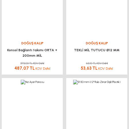
DOĞUŞ KALIP
DOĞUŞ KALIP
Konsol Bağlantı takımı ORTA +
TEKLİ MİL TUTUCU Ø12 MM
200mm MİL
573,03 TL KDV Dahil
63,10 TL KDV Dahil
487,07 TL
53,63 TL
KDV Dahil
KDV Dahil