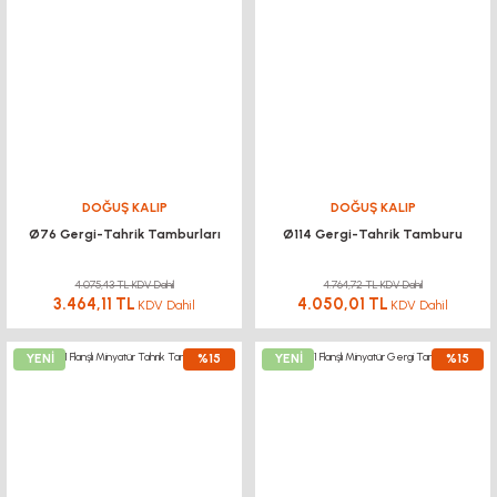
DOĞUŞ KALIP
DOĞUŞ KALIP
Ø76 Gergi-Tahrik Tamburları
Ø114 Gergi-Tahrik Tamburu
4.075,43 TL KDV Dahil
4.764,72 TL KDV Dahil
3.464,11 TL
4.050,01 TL
KDV Dahil
KDV Dahil
YENİ
%15
YENİ
%15