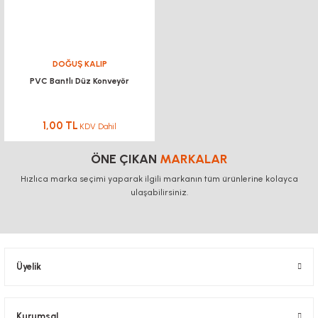
DOĞUŞ KALIP
PVC Bantlı Düz Konveyör
1,00 TL
KDV Dahil
ÖNE ÇIKAN
MARKALAR
Hızlıca marka seçimi yaparak ilgili markanın tüm ürünlerine kolayca
ulaşabilirsiniz.
Üyelik
Kurumsal