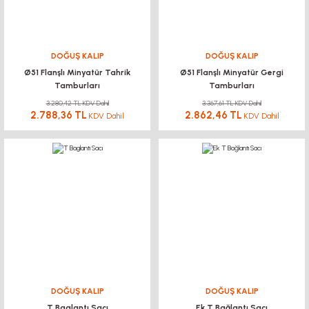
DOĞUŞ KALIP
DOĞUŞ KALIP
Ø51 Flanşlı Minyatür Tahrik
Ø51 Flanşlı Minyatür Gergi
Tamburları
Tamburları
3.280,42 TL KDV Dahil
3.367,61 TL KDV Dahil
2.788,36 TL
2.862,46 TL
KDV Dahil
KDV Dahil
DOĞUŞ KALIP
DOĞUŞ KALIP
T Baglantı Sacı
Ek T Bağlantı Sacı