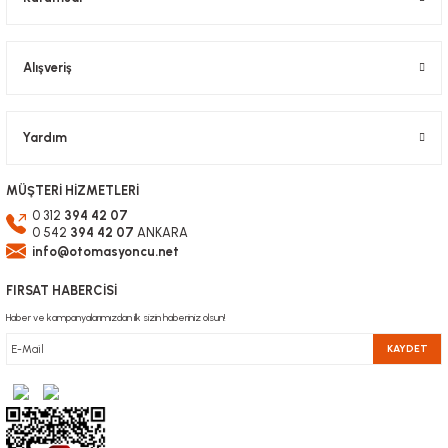
Alışveriş
Yardım
MÜŞTERİ HİZMETLERİ
0 312
394 42 07
0 542
394 42 07
ANKARA
info@otomasyoncu.net
FIRSAT HABERCİSİ
Haber ve kampanyalarımızdan ilk sizin haberiniz olsun!
KAYDET