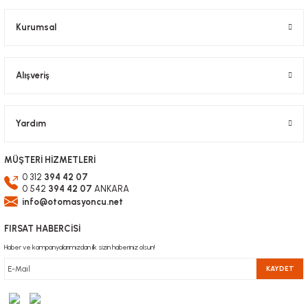
Bu ürüne benzer farklı alternatifler olmalı.
Kurumsal
Alışveriş
Gönder
Yardım
MÜŞTERİ HİZMETLERİ
0 312
394 42 07
0 542
394 42 07
ANKARA
info@otomasyoncu.net
FIRSAT HABERCİSİ
Haber ve kampanyalarımızdan ilk sizin haberiniz olsun!
KAYDET