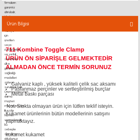
Ürün Bilgisi
711 Kombine Toggle Clamp
ÜRÜN ÖN SİPARİŞLE GELMEKTEDİR
ALMADAN ÖNCE TERMİN SORUNUZ
Galvaniz kaplı , yüksek kaliteli çelik sac aksamı
Paslanmaz perçinler ve sertleştirilmiş burçlar
Metal baskı parçası
Not: Stokta olmayan ürün için lütfen teklif isteyin.
Kukamet ürünlerinin bütün modellerinin satışını
yapmaktayız.
kukamet kukamet