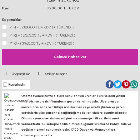
TERMİN SORUNUZ
3.200,00 TL + KDV
Fiyat
Seçenekler
711-1 - ( 2.880,00 TL + KDV ) ( TÜKENDİ )
711-2 - ( 3.060,00 TL + KDV ) ( TÜKENDİ )
711-3 - ( 3.960,00 TL + KDV ) ( TÜKENDİ )
Gelince Haber Ver
Önsiparişli Ürün
Stok için tel açınız
Karşılaştır
Otomasyoncu.net’te sizlere sunulan tüm ürünler Türkiye’deki yetkili
ithalatçı ve üretici firmaların garantisi altındadır, Uluslararası
markaların sadece Türkiye için üretilen veya özelleştirilen ve yetkili
servislerin ülke garantisi sağladığı modelleri sizlere sunulmaktadır.
Otomasyoncu.net daima müşteri memnunniyeti ilkesi ile hizmet
vermektedir. bu sebeple satın almış olduğunuz ürünlerde kolay iade ve
değişim hizmeti sunulmaktadır. %100 Güven ve Memnunniyet
otomasyoncu.net’te...