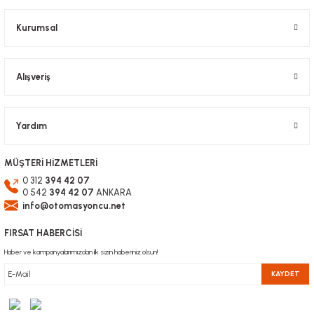
Bu ürüne benzer farklı alternatifler olmalı.
Kurumsal
Alışveriş
Gönder
Yardım
MÜŞTERİ HİZMETLERİ
0 312
394 42 07
0 542
394 42 07
ANKARA
info@otomasyoncu.net
FIRSAT HABERCİSİ
Haber ve kampanyalarımızdan ilk sizin haberiniz olsun!
KAYDET