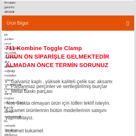
Ürün Bilgisi
711 Kombine Toggle Clamp
ÜRÜN ÖN SİPARİŞLE GELMEKTEDİR
ALMADAN ÖNCE TERMİN SORUNUZ
Galvaniz kaplı , yüksek kaliteli çelik sac aksamı
Paslanmaz perçinler ve sertleştirilmiş burçlar
Metal baskı parçası
Not: Stokta olmayan ürün için lütfen teklif isteyin.
Kukamet ürünlerinin bütün modellerinin satışını
yapmaktayız.
kukamet kukamet