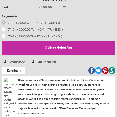
TERMİN SORUNUZ
3.200,00 TL + KDV
Fiyat
Seçenekler
711-1 - ( 2.880,00 TL + KDV ) ( TÜKENDİ )
711-2 - ( 3.060,00 TL + KDV ) ( TÜKENDİ )
711-3 - ( 3.960,00 TL + KDV ) ( TÜKENDİ )
Gelince Haber Ver
Önsiparişli Ürün
Stok için tel açınız
Karşılaştır
Otomasyoncu.net’te sizlere sunulan tüm ürünler Türkiye’deki yetkili
ithalatçı ve üretici firmaların garantisi altındadır, Uluslararası
markaların sadece Türkiye için üretilen veya özelleştirilen ve yetkili
servislerin ülke garantisi sağladığı modelleri sizlere sunulmaktadır.
Otomasyoncu.net daima müşteri memnunniyeti ilkesi ile hizmet
vermektedir. bu sebeple satın almış olduğunuz ürünlerde kolay iade ve
değişim hizmeti sunulmaktadır. %100 Güven ve Memnunniyet
otomasyoncu.net’te...