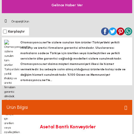
Gelince Haber Ver
Önsiparişli Ürün
Karşılaştır
Otomasyoncu.net’te sizlere sunulan tüm ürünler Türkiye’deki yetkili
ithalatçı ve üretici firmaların garantisi altındadır, Uluslararası
markaların sadece Türkiye için üretilen veya özelleştirilen ve yetkili
servislerin ülke garantisi sağladığı modelleri sizlere sunulmaktadır.
Otomasyoncu.net daima müşteri memnunniyeti ilkesi ile hizmet
vermektedir. bu sebeple satın almış olduğunuz ürünlerde kolay iade ve
değişim hizmeti sunulmaktadır. %100 Güven ve Memnunniyet
otomasyoncu.net’te...
Ürün Bilgisi
Asetal Bantlı Konveyörler