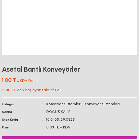
Asetal Bantlı Konveyörler
1,00 TL
KDV Dahil
*
1,00 TL
den başlayan taksitlerle!!
Konveyör Sistemleri
,
Konveyör Sistemleri
Kategori
DOĞUŞ KALIP
Marka
16.01.05.129.0825
Stok Kodu
0,83 TL + KDV
Fiyat