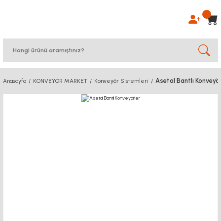
Asetal Bantlı Konveyör
Anasayfa
KONVEYÖR MARKET
Konveyör Sistemleri