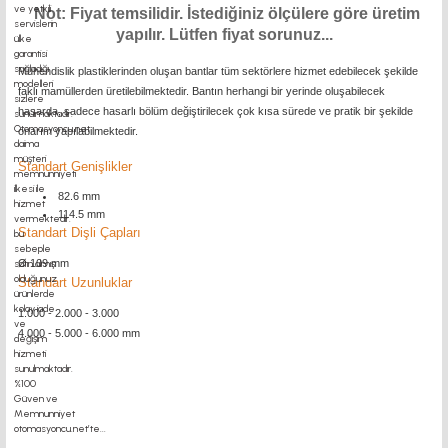
Not: Fiyat temsilidir. İstediğiniz ölçülere göre üretim
yapılır. Lütfen fiyat sorunuz...
Mühendislik plastiklerinden oluşan bantlar tüm sektörlere hizmet edebilecek şekilde
faklı mamüllerden üretilebilmektedir. Bantın herhangi bir yerinde oluşabilecek
hasarda, sadece hasarlı bölüm değiştirilecek çok kısa sürede ve pratik bir şekilde
onarım yapılabilmektedir.
Standart Genişlikler
82.6 mm
114.5 mm
Standart Dişli Çapları
Ø 109 mm
Standart Uzunluklar
1.000 - 2.000 - 3.000
4.000 - 5.000 - 6.000 mm
motor kaplin fiyatları, sigma profil, 3d yazıcı, kremayer dişli, 45x45 sigma profil,
delta haberleşme kablosu, delta plc fiyat, konveyör bant, kramiyer dişli, mantar
stop, otomatik yağlama