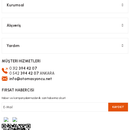
Kurumsal
Alışveriş
Gönder
Yardım
MÜŞTERİ HİZMETLERİ
0 312
394 42 07
0 542
394 42 07
ANKARA
info@otomasyoncu.net
FIRSAT HABERCİSİ
Haber ve kampanyalarımızdan ilk sizin haberiniz olsun!
KAYDET