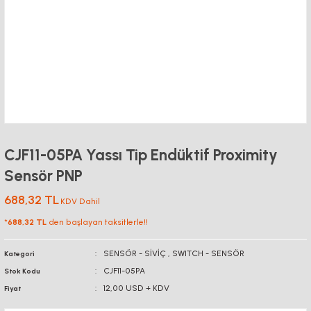
CJF11-05PA Yassı Tip Endüktif Proximity
Sensör PNP
688,32 TL
KDV Dahil
*
688,32 TL
den başlayan taksitlerle!!
SENSÖR - SİVİÇ
,
SWITCH - SENSÖR
Kategori
CJF11-05PA
Stok Kodu
12,00 USD + KDV
Fiyat