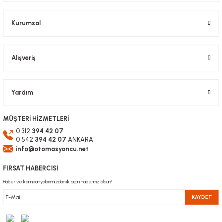
Bu ürüne benzer farklı alternatifler olmalı.
Kurumsal
Alışveriş
Gönder
Yardım
MÜŞTERİ HİZMETLERİ
0 312
394 42 07
0 542
394 42 07
ANKARA
info@otomasyoncu.net
FIRSAT HABERCİSİ
Haber ve kampanyalarımızdan ilk sizin haberiniz olsun!
KAYDET