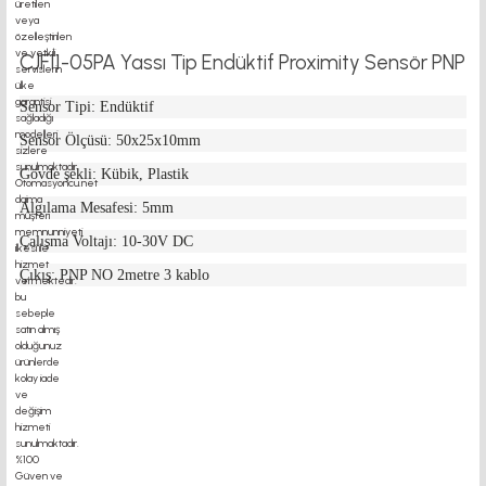
CJF11-05PA Yassı Tip Endüktif Proximity Sensör PNP
Sensor Tipi: Endüktif
Sensor Ölçüsü: 50x25x10mm
Gövde şekli: Kübik, Plastik
Algılama Mesafesi: 5mm
Çalışma Voltajı: 10-30V DC
Çıkış: PNP NO 2metre 3 kablo
motor kaplin fiyatları, sigma profil, 3d yazıcı, kremayer dişli, 45x45 sigma profil,
delta haberleşme kablosu, delta plc fiyat, konveyör bant, kramiyer dişli, mantar
stop, otomatik yağlama sistemleri, rulolu konveyör fiyatları, 12v 50a güç kaynağı,
2kw servo motor, 20x20 sigma profil, 20x20 sigma profil somunu, 22 5 180 sigma
alüminyum, 30*30 profil, 3d printer elektronik kit, 3d printer kit, 3d yazıcı fiyat,
40mm indüksiyonlu mil fiyatı, 40x80 sigma profil, 45x45 sigma profil fiyat, 45x90
sigma profil, 45 kw inverter, 5kw inverter fiyatları, 50 link flans, 685 zz, 7kw
inverter fiyatları, ahşap açılı delik açma aparatı, alüminyum ray profilleri,
alüminyum sigma profil fiyatları, araba için yatak, asansör enkoder fiyatları, büyük