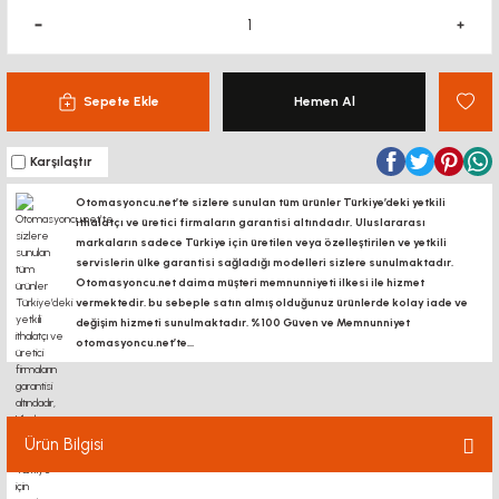
Sepete Ekle
Hemen Al
Karşılaştır
Otomasyoncu.net’te sizlere sunulan tüm ürünler Türkiye’deki yetkili
ithalatçı ve üretici firmaların garantisi altındadır, Uluslararası
markaların sadece Türkiye için üretilen veya özelleştirilen ve yetkili
servislerin ülke garantisi sağladığı modelleri sizlere sunulmaktadır.
Otomasyoncu.net daima müşteri memnunniyeti ilkesi ile hizmet
vermektedir. bu sebeple satın almış olduğunuz ürünlerde kolay iade ve
değişim hizmeti sunulmaktadır. %100 Güven ve Memnunniyet
otomasyoncu.net’te...
Ürün Bilgisi