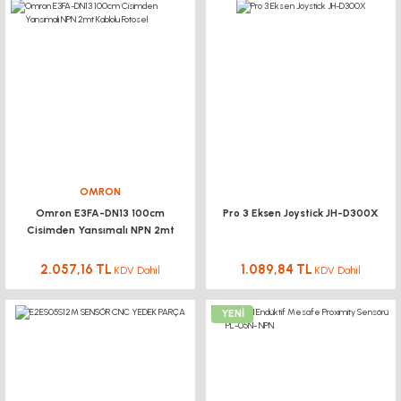
OMRON
Omron E3FA-DN13 100cm
Pro 3 Eksen Joystick JH-D300X
Cisimden Yansımalı NPN 2mt
Kablolu Fotosel
2.057,16 TL
1.089,84 TL
KDV Dahil
KDV Dahil
YENİ