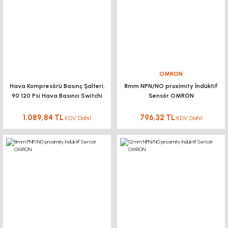
OMRON
Hava Kompresörü Basınç Şalteri,
8mm NPN/NO proximity İndüktif
90 120 Psi Hava Basıncı Switchi
Sensör OMRON
-1d5
1.089,84 TL
796,32 TL
KDV Dahil
KDV Dahil