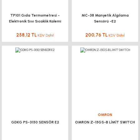
TP101 Gıda Termometresi -
MC-38 Manyetik Algılama
Elektronik Sıvı Sıcaklık Kalemi
Sensörü -E2
258,12 TL
200,76 TL
KDV Dahil
KDV Dahil
OMRON
GDKG PS-3150 SENSÖR E2
OMRON Z-15GS-B LİMİT SWITCH