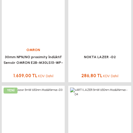
OMRON
30mm NPN/NO proximity İndüktif
NOKTA LAZER -D2
Sensör OMRON E2B-M30LS15-WP-
C1
1.659,00 TL
286,80 TL
KDV Dahil
KDV Dahil
YENİ