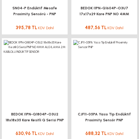
SN04-P Endüktif Mesafe
BEDOK I1PN-Q1604P-O3U7
Proximity Sensörü - PNP
17x17x29 Kare PNP NO 4MM
ALGILAMA İNDÜKTİF SENSÖR
395,78 TL
487,56 TL
KDV Dahil
KDV Dahil
BEDOK I1PN-Q1804P-O3U2
CJF11-05PA Yassı Tip Endüktif
18x18x35 Kare Kesitli Q Serisi PNP
Proximity Sensör PNP
NO 4MM ALGILAMA 2M KABLOLU
İNDÜKTİF SENSÖR
630,96 TL
688,32 TL
KDV Dahil
KDV Dahil