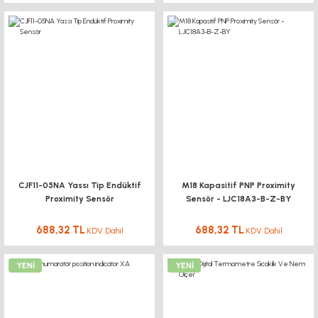
CJF11-05NA Yassı Tip Endüktif
M18 Kapasitif PNP Proximity
Proximity Sensör
Sensör - LJC18A3-B-Z-BY
688,32 TL
688,32 TL
KDV Dahil
KDV Dahil
YENİ
YENİ