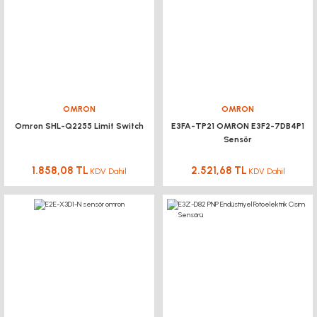
OMRON
OMRON
Omron SHL-Q2255 Limit Switch
E3FA-TP21 OMRON E3F2-7DB4P1
Sensör
1.858,08 TL
2.521,68 TL
KDV Dahil
KDV Dahil