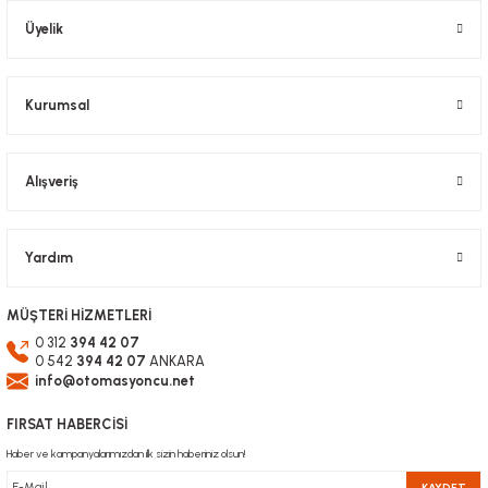
Üyelik
Kurumsal
Alışveriş
Yardım
MÜŞTERİ HİZMETLERİ
0 312
394 42 07
0 542
394 42 07
ANKARA
info@otomasyoncu.net
FIRSAT HABERCİSİ
Haber ve kampanyalarımızdan ilk sizin haberiniz olsun!
KAYDET