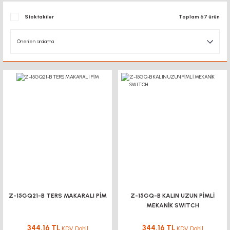
Stoktakiler
Toplam 67 ürün
Z-15GQ21-B TERS MAKARALI PİM
Z-15GQ-B KALIN UZUN PİMLİ
MEKANİK SWITCH
344,16 TL
344,16 TL
KDV Dahil
KDV Dahil