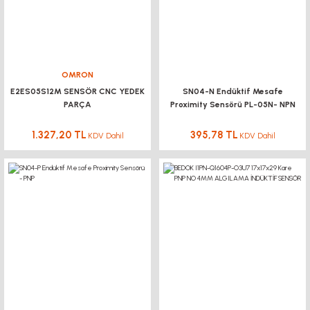
OMRON
E2ES05S12M SENSÖR CNC YEDEK
SN04-N Endüktif Mesafe
PARÇA
Proximity Sensörü PL-05N- NPN
1.327,20 TL
395,78 TL
KDV Dahil
KDV Dahil