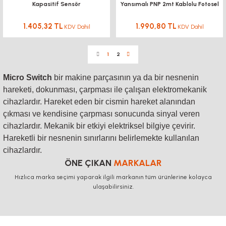
Kapasitif Sensör
Yansımalı PNP 2mt Kablolu Fotosel
1.405,32 TL
1.990,80 TL
KDV Dahil
KDV Dahil
1
2
Micro Switch
bir makine parçasının ya da bir nesnenin
hareketi, dokunması, çarpması ile çalışan elektromekanik
cihazlardır. Hareket eden bir cismin hareket alanından
çıkması ve kendisine çarpması sonucunda sinyal veren
cihazlardır. Mekanik bir etkiyi elektriksel bilgiye çevirir.
Hareketli bir nesnenin sınırlarını belirlemekte kullanılan
cihazlardır.
ÖNE ÇIKAN
MARKALAR
Hızlıca marka seçimi yaparak ilgili markanın tüm ürünlerine kolayca
ulaşabilirsiniz.