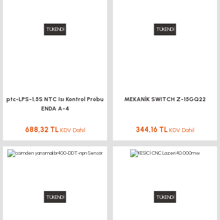
TÜKENDİ
TÜKENDİ
ptc-LPS-1,5S NTC Isı Kontrol Probu
MEKANİK SWITCH Z-15GQ22
ENDA A-4
688,32 TL
344,16 TL
KDV Dahil
KDV Dahil
TÜKENDİ
TÜKENDİ