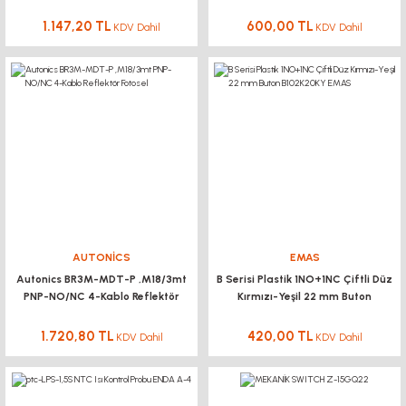
PLASTİK
1.147,20 TL
600,00 TL
KDV Dahil
KDV Dahil
AUTONİCS
EMAS
Autonics BR3M-MDT-P ,M18/3mt
B Serisi Plastik 1NO+1NC Çiftli Düz
PNP-NO/NC 4-Kablo Reflektör
Kırmızı-Yeşil 22 mm Buton
Fotosel
B102K20KY EMAS
1.720,80 TL
420,00 TL
KDV Dahil
KDV Dahil