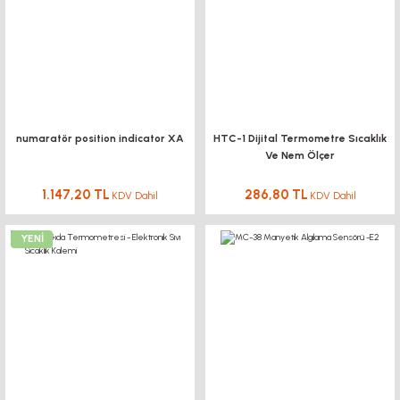
numaratör position indicator XA
HTC-1 Dijital Termometre Sıcaklık
Ve Nem Ölçer
1.147,20 TL
286,80 TL
KDV Dahil
KDV Dahil
YENİ