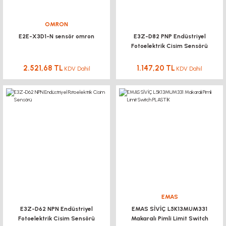
OMRON
E2E-X3D1-N sensör omron
E3Z-D82 PNP Endüstriyel
Fotoelektrik Cisim Sensörü
2.521,68 TL
1.147,20 TL
KDV Dahil
KDV Dahil
EMAS
E3Z-D62 NPN Endüstriyel
EMAS SİVİÇ L5K13MUM331
Fotoelektrik Cisim Sensörü
Makaralı Pimli Limit Switch