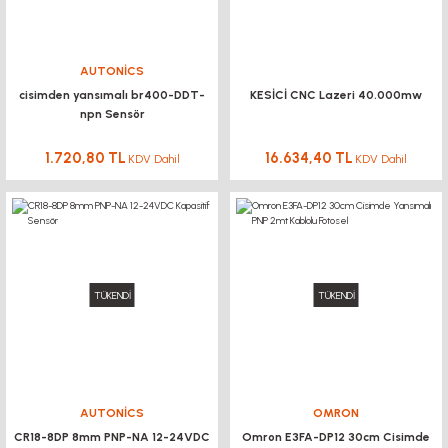
AUTONİCS
cisimden yansımalı br400-DDT-
KESİCİ CNC Lazeri 40.000mw
npn Sensör
1.720,80 TL
16.634,40 TL
KDV Dahil
KDV Dahil
TÜKENDİ
TÜKENDİ
AUTONİCS
OMRON
CR18-8DP 8mm PNP-NA 12-24VDC
Omron E3FA-DP12 30cm Cisimde