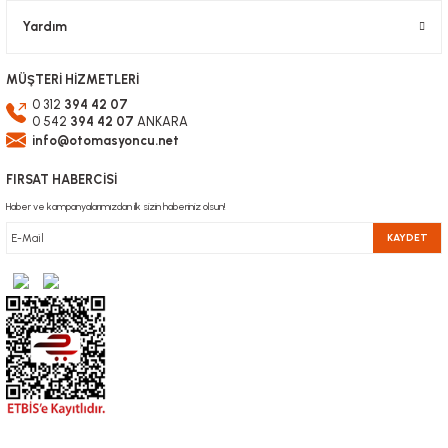
Yardım
MÜŞTERİ HİZMETLERİ
0 312
394 42 07
0 542
394 42 07
ANKARA
info@otomasyoncu.net
FIRSAT HABERCİSİ
Haber ve kampanyalarımızdan ilk sizin haberiniz olsun!
KAYDET