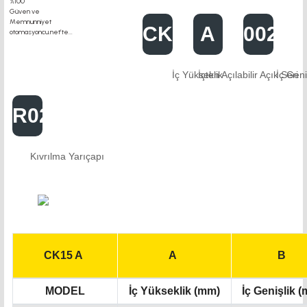
CK15
A
0020
İç Yükseklik
İçten Açılabilir Açık Seri
İç Geni
R025
Kıvrılma Yarıçapı
CK15 A
A
B
MODEL
İç Yükseklik (mm)
İç Genişlik 