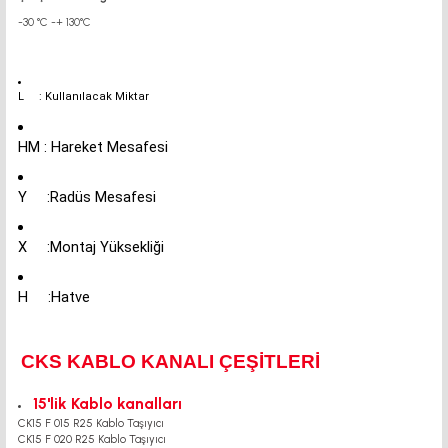
-30 °C -+ 130°C
L : Kullanılacak Miktar
HM : Hareket Mesafesi
Y :Radüs Mesafesi
X :Montaj Yüksekliği
H :Hatve
CKS KABLO KANALI ÇEŞİTLERİ
15'lik Kablo kanalları
CK15 F 015 R25 Kablo Taşıyıcı
CK15 F 020 R25 Kablo Taşıyıcı