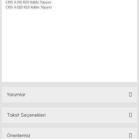
CK15 A 015 R25 Kablo Taşıyıcı
CK15 A 020 R25 Kablo Taşıyıcı
Yorumlar
Taksit Seçenekleri
Bu ürüne ilk yorumu siz yapın!
Önerileriniz
Yorum Yaz