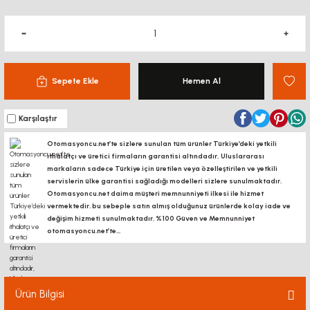
Sepete Ekle
Hemen Al
Karşılaştır
Otomasyoncu.net’te sizlere sunulan tüm ürünler Türkiye’deki yetkili
ithalatçı ve üretici firmaların garantisi altındadır, Uluslararası
markaların sadece Türkiye için üretilen veya özelleştirilen ve yetkili
servislerin ülke garantisi sağladığı modelleri sizlere sunulmaktadır.
Otomasyoncu.net daima müşteri memnunniyeti ilkesi ile hizmet
vermektedir. bu sebeple satın almış olduğunuz ürünlerde kolay iade ve
değişim hizmeti sunulmaktadır. %100 Güven ve Memnunniyet
otomasyoncu.net’te...
Ürün Bilgisi