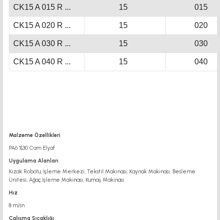
CK15 A 015 R ...
15
015
CK15 A 020 R ...
15
020
CK15 A 030 R ...
15
030
CK15 A 040 R ...
15
040
Malzeme Özellikleri
PA6 %30 Cam Elyaf
Uygulama Alanları
Kızak Robotu, İşleme Merkezi, Tekstil Makinası, Kaynak Makinası, Besleme
Ünitesi, Ağaç İşleme Makinası, Kumaş Makinası
Hız
8 m/sn
Çalışma Sıcaklığı