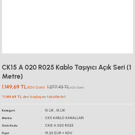
CK15 A 020 R025 Kablo Taşıyıcı Açık Seri (1
Metre)
1.149,69 TL
1.277,43 TL
KDV Dahil
KDV Dahil
*
1.149,69 TL
den başlayan taksitlerle!!
15 LİK
,
15 LİK
Kategori
CKS KABLO KANALLARI
Marka
CK15 A 020 R025
Stok Kodu
19,25 EUR + KDV
Fiyat