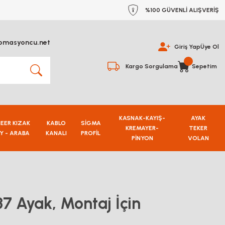
%100 GÜVENLİ ALIŞVERİŞ
omasyoncu.net
Giriş Yap
Üye Ol
Kargo Sorgulama
Sepetim
KASNAK-KAYIŞ-
AYAK
NEER KIZAK
KABLO
SİGMA
KREMAYER-
TEKER
Y - ARABA
KANALI
PROFİL
PİNYON
VOLAN
7 Ayak, Montaj İçin