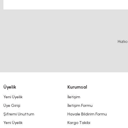
motor kaplin fiyatları, sigma profil, 3d yazıcı, kremayer dişli, 45x45 sigma profil, d
Bu ürünün fiyat bilgisi, resim, ürün açıklamalarında ve diğer konularda y
Görüş ve önerileriniz için teşekkür ederiz.
Ürün resmi kalitesiz, bozuk veya görüntülenemiyor.
Hızlı
Ürün açıklamasında eksik bilgiler bulunuyor.
Ürün bilgilerinde hatalar bulunuyor.
Ürün fiyatı diğer sitelerden daha pahalı.
Bu ürüne benzer farklı alternatifler olmalı.
Üyelik
Kurumsal
Yeni Üyelik
İletişim
Üye Girişi
İletişim Formu
Şifremi Unuttum
Havale Bildirim Formu
Yeni Üyelik
Kargo Takibi