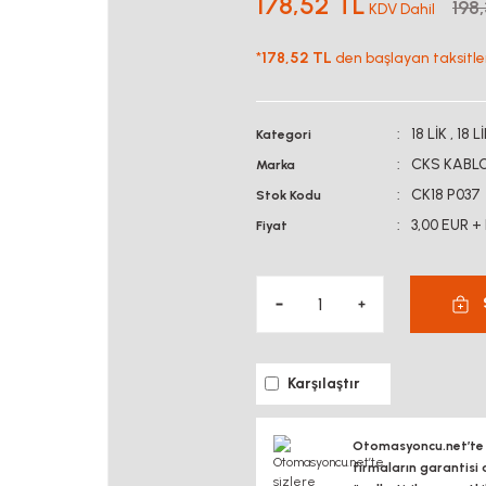
178,52 TL
198
KDV Dahil
*
178,52 TL
den başlayan taksitler
18 LİK
,
18 L
Kategori
CKS KABL
Marka
CK18 P037
Stok Kodu
3,00 EUR +
Fiyat
Karşılaştır
Otomasyoncu.net’te si
firmaların garantisi 