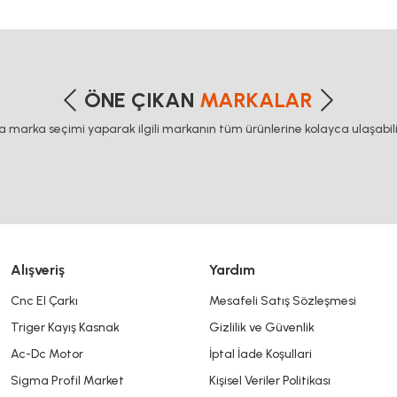
elta haberleşme kablosu, delta plc fiyat, konveyör bant, kramiyer dişli, mantar stop, otomati
etersiz gördüğünüz noktaları öneri formunu kullanarak tarafımıza iletebilirsiniz
Bu ürüne ilk yorumu siz yapın!
ÖNE ÇIKAN
MARKALAR
ca marka seçimi yaparak ilgili markanın tüm ürünlerine kolayca ulaşabilir
Yorum Yaz
Alışveriş
Yardım
Cnc El Çarkı
Mesafeli Satış Sözleşmesi
Triger Kayış Kasnak
Gizlilik ve Güvenlik
Gönder
Ac-Dc Motor
İptal İade Koşullari
Sigma Profil Market
Kişisel Veriler Politikası