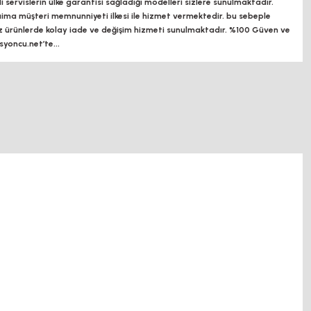
ili servislerin ülke garantisi sağladığı modelleri sizlere sunulmaktadır.
a müşteri memnunniyeti ilkesi ile hizmet vermektedir. bu sebeple
z ürünlerde kolay iade ve değişim hizmeti sunulmaktadır. %100 Güven ve
oncu.net’te...