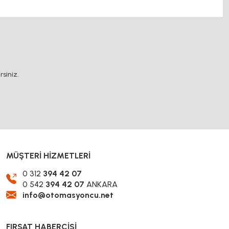
k yağlama sistemleri, rulolu konveyör fiyatları, 12v
.
siniz.
MÜŞTERİ HİZMETLERİ
0 312
394 42 07
0 542
394 42 07
ANKARA
info@otomasyoncu.net
FIRSAT HABERCİSİ