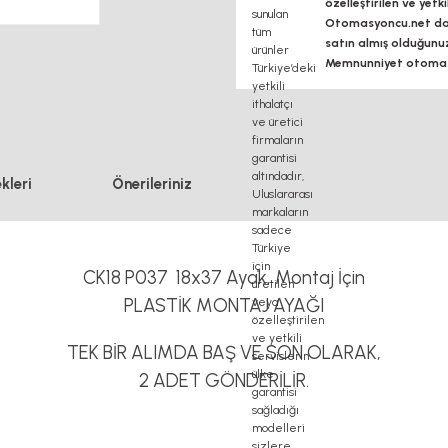
özelleştirilen ve yetk
Otomasyoncu.net daim
satın almış olduğunu
Memnunniyet otomasy
kleri
Önerileriniz
CK18 P037 18x37 Ayak, Montaj İçin
PLASTİK MONTAJ AYAĞI
TEK BİR ALIMDA BAŞ VE SON OLARAK,
2 ADET GÖNDERİLİR.