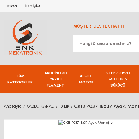
BLOG
İLETİŞİM
MÜŞTERİ DESTEK HATTI
ARDUİNO 3D
STEP-SERVO
TÜM
AC-DC
YAZICI
MOTOR &
KATEGORİLER
MOTOR
FLAMENT
SÜRÜCÜ
CK18 P037 18x37 Ayak, Monta
Anasayfa
KABLO KANALI
18 LİK