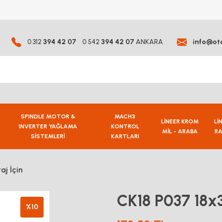
0 312
394 42 07
0 542
394 42 07
ANKARA
info@ot
SPINDLE MOTOR &
MACH3
LİNEER KROM
Lİ
INVERTER YAĞLAMA
KONTROL
MİL - ARABA
RA
SİSTEMLERİ
KARTLARI
j İçin
CK18 P037 18x3
%10