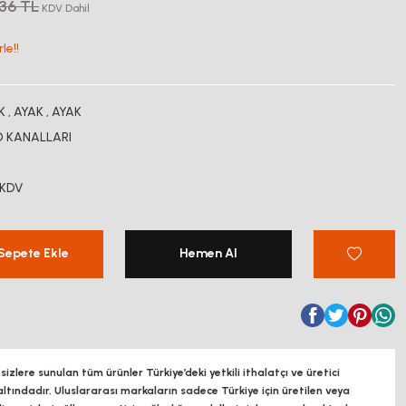
,36 TL
KDV Dahil
le!!
İK
,
AYAK
,
AYAK
O KANALLARI
 KDV
Sepete Ekle
Hemen Al
zlere sunulan tüm ürünler Türkiye’deki yetkili ithalatçı ve üretici
altındadır, Uluslararası markaların sadece Türkiye için üretilen veya