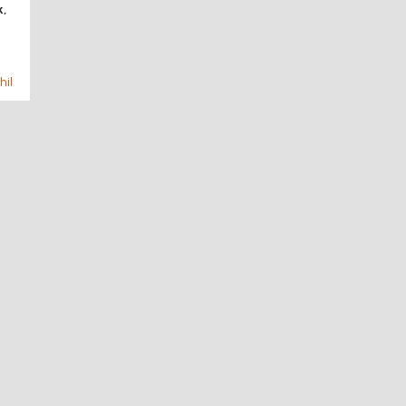
k,
hil