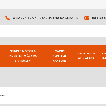
0 312
394 42 07
0 542
394 42 07
ANKARA
info@ot
SPINDLE MOTOR &
MACH3
LİNEER KROM
Lİ
INVERTER YAĞLAMA
KONTROL
MİL - ARABA
RA
SİSTEMLERİ
KARTLARI
iler