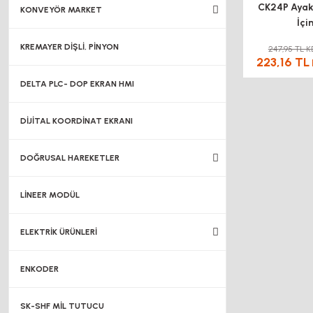
CK24P Ayak
KONVEYÖR MARKET
İçi
KREMAYER DİŞLİ, PİNYON
247,95 TL K
223,16 TL
DELTA PLC- DOP EKRAN HMI
DİJİTAL KOORDİNAT EKRANI
DOĞRUSAL HAREKETLER
LİNEER MODÜL
ELEKTRİK ÜRÜNLERİ
ENKODER
SK-SHF MİL TUTUCU