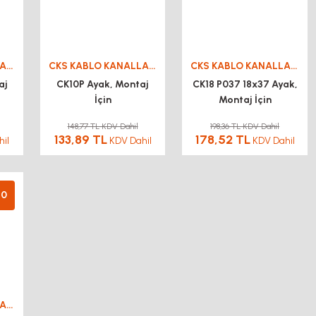
CKS KABLO KANALLARI
CKS KABLO KANALLARI
CKS KABLO KANALLARI
aj
CK10P Ayak, Montaj
CK18 P037 18x37 Ayak,
İçin
Montaj İçin
148,77 TL KDV Dahil
198,36 TL KDV Dahil
133,89 TL
178,52 TL
il
KDV Dahil
KDV Dahil
10
CKS KABLO KANALLARI