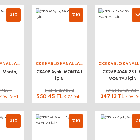
%10
%10
%
CKS KABLO KANALLARI
CKS KABLO KANALLARI
, Montaj
CK40P Ayak, MONTAJ
CK25P AYAK 25 Lİ
n
İÇİN
MONTAJ İÇİN
DV Dahil
611,61 TL KDV Dahil
694,26 TL KDV Dahil
550,45 TL
347,13 TL
KDV Dahil
KDV Dahil
KDV Da
%10
%10
%