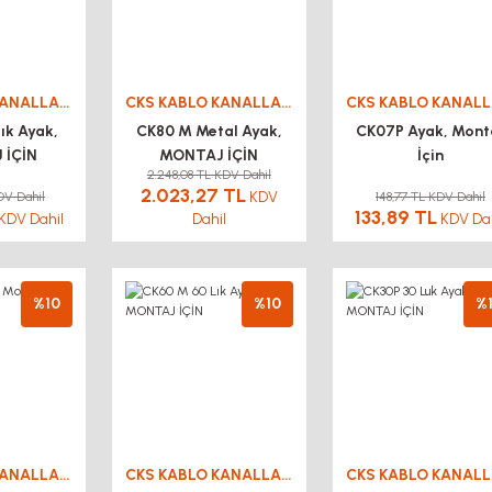
CKS KABLO KANALLARI
CKS KABLO KANALLARI
ık Ayak,
CK80 M Metal Ayak,
CK07P Ayak, Mont
 İÇİN
MONTAJ İÇİN
İçin
2.248,08 TL KDV Dahil
2.023,27 TL
KDV
DV Dahil
148,77 TL KDV Dahil
133,89 TL
KDV Dahil
Dahil
KDV Dah
%10
%10
%
CKS KABLO KANALLARI
CKS KABLO KANALLARI