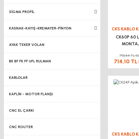
SİGMA PROFİL
KASNAK-KAYIŞ-KREMAYER-PİNYON
CK60P 60 L
MONTAJ
AYAK TEKER VOLAN
793,44 TL K
714,10 TL
BK BF FK FF UFL RULMAN
KABLOLAR
KAPLİN - MOTOR FLANŞI
CNC EL ÇARKI
CNC ROUTER