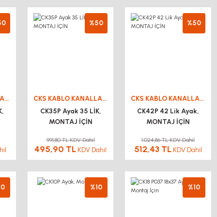
50
%50
%50
CKS KABLO KANALLARI
CKS KABLO KANALLARI
CKS KABLO KANALLARI
K,
CK35P Ayak 35 LİK,
CK42P 42 Lik Ayak,
MONTAJ İÇİN
MONTAJ İÇİN
991,80 TL KDV Dahil
1.024,86 TL KDV Dahil
495,90 TL
512,43 TL
hil
KDV Dahil
KDV Dahil
10
%10
%10