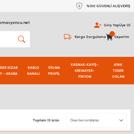
%100 GÜVENLİ ALIŞVERİŞ
omasyoncu.net
Giriş Yap
Üye Ol
Kargo Sorgulama
Sepetim
KASNAK-KAYIŞ-
AYAK
NEER KIZAK
KABLO
SİGMA
KREMAYER-
TEKER
Y - ARABA
KANALI
PROFİL
PİNYON
VOLAN
Toplam 13 ürün