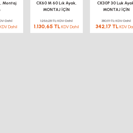
, Montaj
CK60 M 60 Lık Ayak,
CK30P 30 Luk Aya
n
MONTAJ İÇİN
MONTAJ İÇİN
DV Dahil
1.256,28 TL KDV Dahil
380,19 TL KDV Dahil
1.130,65 TL
342,17 TL
KDV Dahil
KDV Dahil
KDV Da