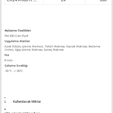
Malzeme Özellikleri
PA6 %30 Cam Elyaf
Uygulama Alanları
Kızak Robotu, İşleme Merkezi, Tekstil Makinası, Kaynak Makinası, Besleme
Ünitesi, Ağaç İşleme Makinası, Kumaş Makinası
Hız
8 m/sn
Çalışma Sıcaklığı
-30 °C -+ 130°C
L : Kullanılacak Miktar