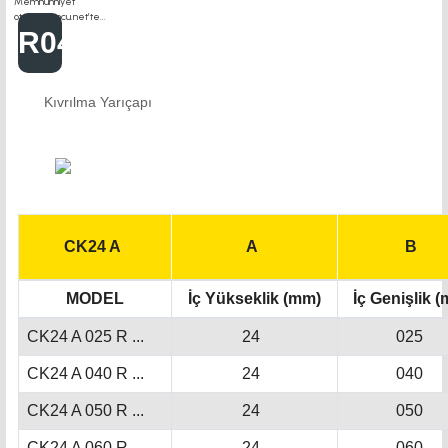
R040
Kıvrılma Yarıçapı
CK24 A
A
B
MODEL
İç Yükseklik (mm)
İç Genişlik 
CK24 A 025 R ...
24
025
CK24 A 040 R ...
24
040
CK24 A 050 R ...
24
050
CK24 A 060 R ...
24
060