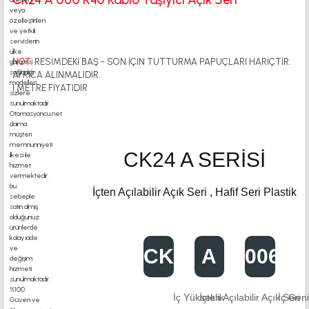
NOT:
RESİMDEKİ BAŞ - SON İÇİN TUTTURMA PAPUÇLARI HARİÇTİR.
AYRICA ALINMALIDIR.
1 METRE FİYATIDIR
CK24 A SERİSİ
İçten Açılabilir Açık Seri , Hafif Seri Plastik
CK24
A
0060
İç Yükseklik
İçten Açılabilir Açık Seri
İç Geni