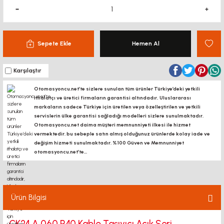
Sepete Ekle
Hemen Al
Karşılaştır
Otomasyoncu.net’te sizlere sunulan tüm ürünler Türkiye’deki yetkili
ithalatçı ve üretici firmaların garantisi altındadır, Uluslararası
markaların sadece Türkiye için üretilen veya özelleştirilen ve yetkili
servislerin ülke garantisi sağladığı modelleri sizlere sunulmaktadır.
Otomasyoncu.net daima müşteri memnunniyeti ilkesi ile hizmet
vermektedir. bu sebeple satın almış olduğunuz ürünlerde kolay iade ve
değişim hizmeti sunulmaktadır. %100 Güven ve Memnunniyet
otomasyoncu.net’te...
Ürün Bilgisi
CK24 A 060 R40 Kablo Taşıyıcı Açık Seri