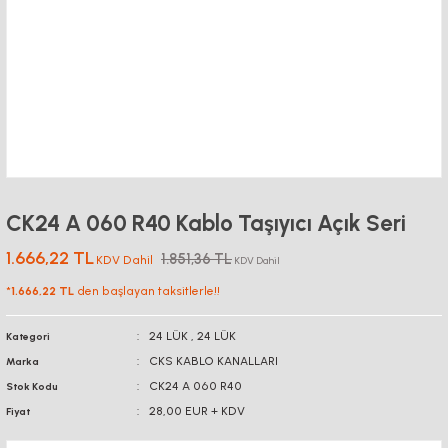
CK24 A 060 R40 Kablo Taşıyıcı Açık Seri
1.666,22 TL
1.851,36 TL
KDV Dahil
KDV Dahil
*
1.666,22 TL
den başlayan taksitlerle!!
24 LÜK
,
24 LÜK
Kategori
CKS KABLO KANALLARI
Marka
CK24 A 060 R40
Stok Kodu
28,00 EUR + KDV
Fiyat