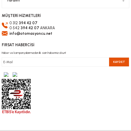
Yardım
MÜŞTERİ HİZMETLERİ
0 312
394 42 07
0 542
394 42 07
ANKARA
info@otomasyoncu.net
FIRSAT HABERCİSİ
Haber ve kampanyalarımızdan ilk sizin haberiniz olsun!
KAYDET