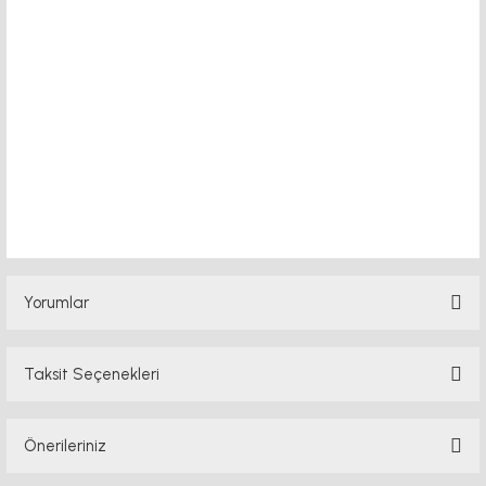
motor kaplin fiyatları, sigma profil, 3d yazıcı, kremayer dişli, 45x45 sigma profil,
delta haberleşme kablosu, delta plc fiyat, konveyör bant, kramiyer dişli, mantar
stop, otomatik yağlama sistemleri, rulolu konveyör fiyatları, 12v 50a güç kaynağı,
2kw servo motor, 20x20 sigma profil, 20x20 sigma profil somunu, 22 5 180 sigma
alüminyum, 30*30 profil,
Yorumlar
Taksit Seçenekleri
Bu ürüne ilk yorumu siz yapın!
Önerileriniz
Yorum Yaz