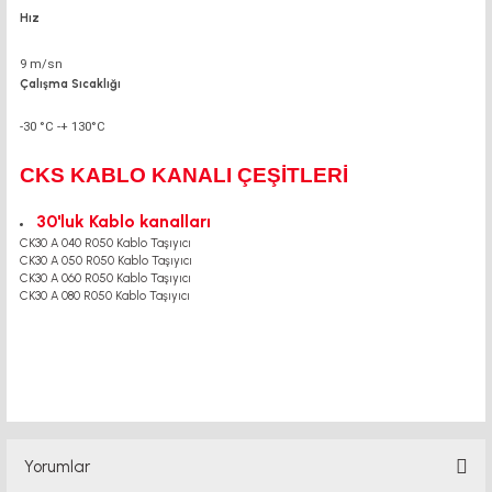
Hız
9 m/sn
Çalışma Sıcaklığı
-30 °C -+ 130°C
CKS KABLO KANALI ÇEŞİTLERİ
30'luk Kablo kanalları
CK30 A 040 R050 Kablo Taşıyıcı
CK30 A 050 R050 Kablo Taşıyıcı
CK30 A 060 R050 Kablo Taşıyıcı
CK30 A 080 R050 Kablo Taşıyıcı
Yorumlar