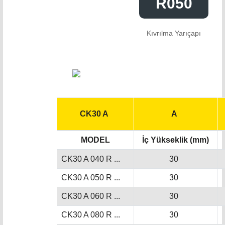
R050
Kıvrılma Yarıçapı
CK30 A
A
MODEL
İç Yükseklik (mm)
CK30 A 040 R ...
30
CK30 A 050 R ...
30
CK30 A 060 R ...
30
CK30 A 080 R ...
30