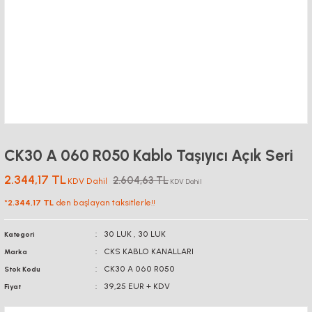
CK30 A 060 R050 Kablo Taşıyıcı Açık Seri
2.344,17 TL
2.604,63 TL
KDV Dahil
KDV Dahil
*
2.344,17 TL
den başlayan taksitlerle!!
30 LUK
,
30 LUK
Kategori
CKS KABLO KANALLARI
Marka
CK30 A 060 R050
Stok Kodu
39,25 EUR + KDV
Fiyat