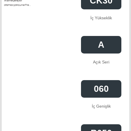
CK30
İç Yükseklik
A
Açık Seri
060
İç Genişlik