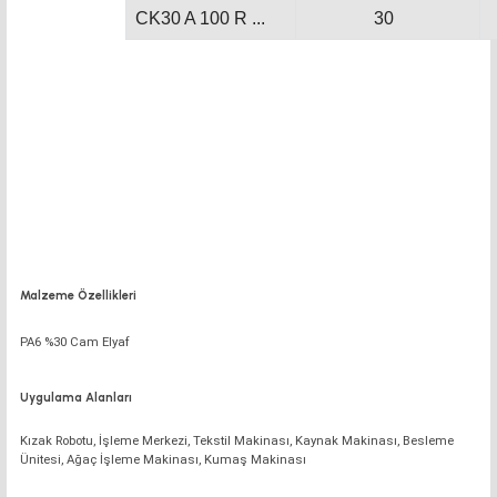
CK30 A 100 R ...
30
Malzeme Özellikleri
PA6 %30 Cam Elyaf
Uygulama Alanları
Kızak Robotu, İşleme Merkezi, Tekstil Makinası, Kaynak Makinası, Besleme
Ünitesi, Ağaç İşleme Makinası, Kumaş Makinası