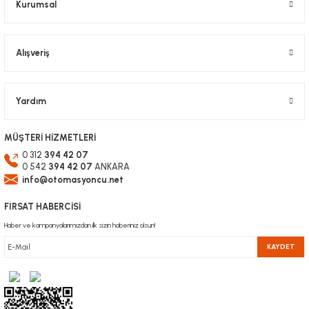
Kurumsal
1.028,58 TL KDV Dahil
514,29 TL
KDV Dahil
Gönder
Alışveriş
Yardım
MÜŞTERİ HİZMETLERİ
0 312
394 42 07
0 542
394 42 07
ANKARA
info@otomasyoncu.net
FIRSAT HABERCİSİ
Haber ve kampanyalarımızdan ilk sizin haberiniz olsun!
KAYDET