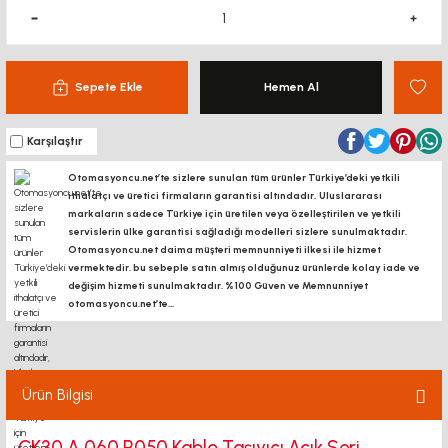
Sepete Ekle
Hemen Al
Karşılaştır
Otomasyoncu.net’te sizlere sunulan tüm ürünler Türkiye’deki yetkili
ithalatçı ve üretici firmaların garantisi altındadır, Uluslararası
markaların sadece Türkiye için üretilen veya özelleştirilen ve yetkili
servislerin ülke garantisi sağladığı modelleri sizlere sunulmaktadır.
Otomasyoncu.net daima müşteri memnunniyeti ilkesi ile hizmet
vermektedir. bu sebeple satın almış olduğunuz ürünlerde kolay iade ve
değişim hizmeti sunulmaktadır. %100 Güven ve Memnunniyet
otomasyoncu.net’te...
Ürün Bilgisi
CK30 A 060 R050 Kablo Taşıyıcı Açık Seri