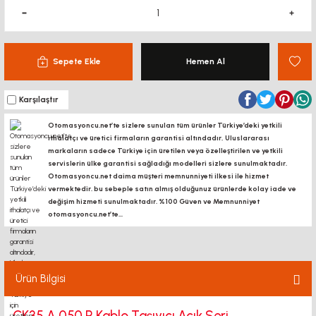
Sepete Ekle
Hemen Al
Karşılaştır
Otomasyoncu.net’te sizlere sunulan tüm ürünler Türkiye’deki yetkili
ithalatçı ve üretici firmaların garantisi altındadır, Uluslararası
markaların sadece Türkiye için üretilen veya özelleştirilen ve yetkili
servislerin ülke garantisi sağladığı modelleri sizlere sunulmaktadır.
Otomasyoncu.net daima müşteri memnunniyeti ilkesi ile hizmet
vermektedir. bu sebeple satın almış olduğunuz ürünlerde kolay iade ve
değişim hizmeti sunulmaktadır. %100 Güven ve Memnunniyet
otomasyoncu.net’te...
Ürün Bilgisi
CK35 A 050 R Kablo Taşıyıcı Açık Seri