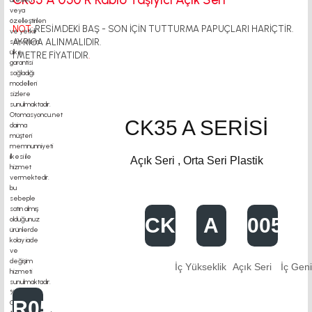
NOT:
RESİMDEKİ BAŞ - SON İÇİN TUTTURMA PAPUÇLARI HARİÇTİR.
AYRICA ALINMALIDIR.
1 METRE FİYATIDIR
.
CK35 A SERİSİ
Açık Seri , Orta Seri Plastik
CK35
A
0050
İç Yükseklik
Açık Seri
İç Geni
R050