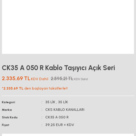
CK35 A 050 R Kablo Taşıyıcı Açık Seri
2.335,69 TL
2.595,21 TL
KDV Dahil
KDV Dahil
*
2.335,69 TL
den başlayan taksitlerle!!
35 LİK
,
35 LİK
Kategori
CKS KABLO KANALLARI
Marka
CK35 A 050 R
Stok Kodu
39,25 EUR + KDV
Fiyat