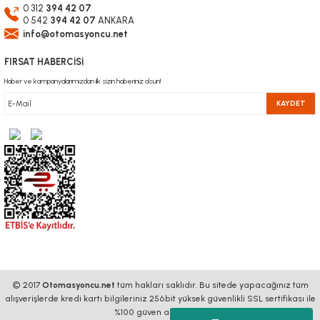
0 312
394 42 07
0 542
394 42 07
ANKARA
info@otomasyoncu.net
FIRSAT HABERCİSİ
Haber ve kampanyalarımızdan ilk sizin haberiniz olsun!
KAYDET
© 2017
Otomasyoncu.net
tüm hakları saklıdır. Bu sitede yapacağınız tüm
alışverişlerde kredi kartı bilgileriniz 256bit yüksek güvenlikli SSL sertifikası ile
%100 güven altındadır.