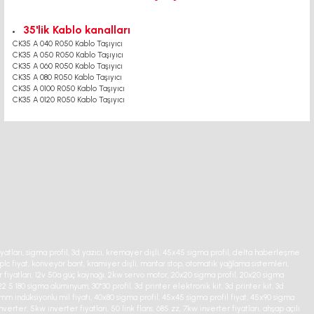
35'lik Kablo kanalları
CK35 A 040 R050 Kablo Taşıyıcı
CK35 A 050 R050 Kablo Taşıyıcı
CK35 A 060 R050 Kablo Taşıyıcı
CK35 A 080 R050 Kablo Taşıyıcı
CK35 A 0100 R050 Kablo Taşıyıcı
CK35 A 0120 R050 Kablo Taşıyıcı
iyatları, sigma profil, 3d yazıcı, kremayer dişli, 45x45 sigma profil, delta haberleşme
 plc fiyat, konveyör bant, kramiyer dişli, mantar stop, otomatik yağlama sistemleri,
r fiyatları, 12v 50a güç kaynağı, 2kw servo motor, 20x20 sigma profil, 20x20 sigma
22 5 180 sigma alüminyum, 30*30 profil, 3d printer elektronik kit, 3d printer kit, 3d
0mm indüksiyonlu mil fiyatı, 40x80 sigma profil, 45x45 sigma profil fiyat, 45x90 sigma
nverter, 5kw inverter fiyatları, 50 link flans, 685 zz, 7kw inverter fiyatları, ahşap açılı