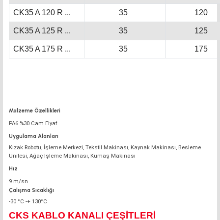
CK35 A 120 R ...
35
120
CK35 A 125 R ...
35
125
CK35 A 175 R ...
35
175
Malzeme Özellikleri
PA6 %30 Cam Elyaf
Uygulama Alanları
Kızak Robotu, İşleme Merkezi, Tekstil Makinası, Kaynak Makinası, Besleme
Ünitesi, Ağaç İşleme Makinası, Kumaş Makinası
Hız
9 m/sn
Çalışma Sıcaklığı
-30 °C -+ 130°C
CKS KABLO KANALI ÇEŞİTLERİ