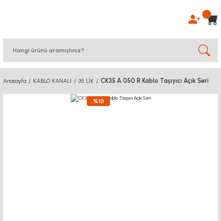
CK35 A 050 R Kablo Taşıyıcı Açık Seri
Anasayfa
KABLO KANALI
35 LİK
%10