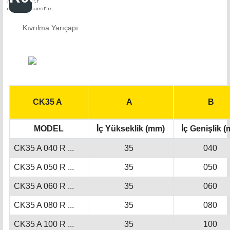
Kıvrılma Yarıçapı
CK35 A
A
B
MODEL
İç Yükseklik (mm)
İç Genişlik 
CK35 A 040 R ...
35
040
CK35 A 050 R ...
35
050
CK35 A 060 R ...
35
060
CK35 A 080 R ...
35
080
CK35 A 100 R ...
35
100