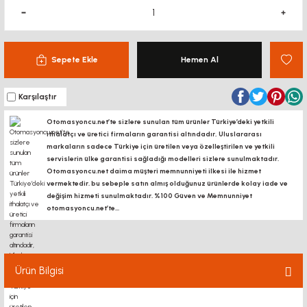
Sepete Ekle
Hemen Al
Karşılaştır
Otomasyoncu.net’te sizlere sunulan tüm ürünler Türkiye’deki yetkili
ithalatçı ve üretici firmaların garantisi altındadır, Uluslararası
markaların sadece Türkiye için üretilen veya özelleştirilen ve yetkili
servislerin ülke garantisi sağladığı modelleri sizlere sunulmaktadır.
Otomasyoncu.net daima müşteri memnunniyeti ilkesi ile hizmet
vermektedir. bu sebeple satın almış olduğunuz ürünlerde kolay iade ve
değişim hizmeti sunulmaktadır. %100 Güven ve Memnunniyet
otomasyoncu.net’te...
Ürün Bilgisi