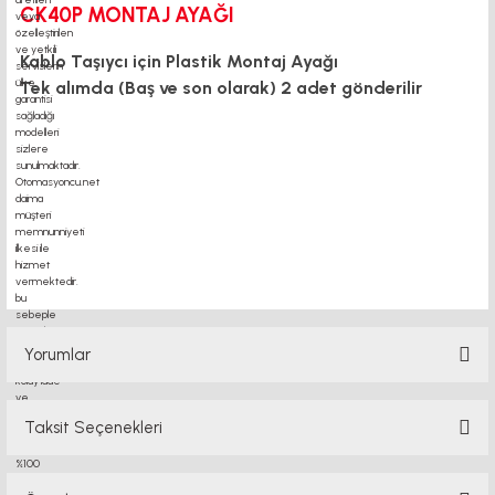
CK40P MONTAJ AYAĞI
Kablo Taşıycı için Plastik Montaj Ayağı
Tek alımda (Baş ve son olarak) 2 adet gönderilir
motor kaplin fiyatları, sigma profil, 3d yazıcı, kremayer dişli, 45x45 sigma profil,
delta haberleşme kablosu, delta plc fiyat, konveyör bant, kramiyer dişli, mantar
stop, otomatik yağlama sistemleri, rulolu konveyör fiyatları, 1250a güç kaynağı,
Yorumlar
Taksit Seçenekleri
Bu ürüne ilk yorumu siz yapın!