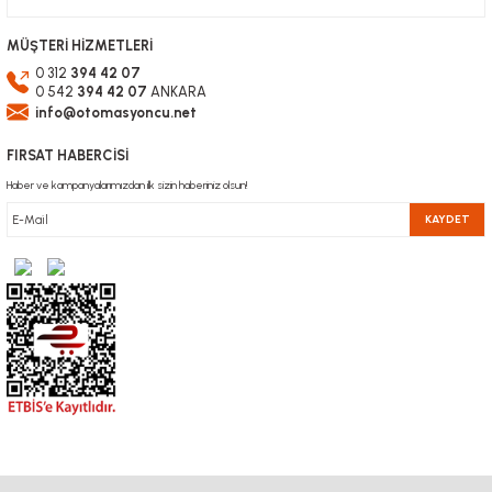
MÜŞTERİ HİZMETLERİ
0 312
394 42 07
0 542
394 42 07
ANKARA
info@otomasyoncu.net
FIRSAT HABERCİSİ
Haber ve kampanyalarımızdan ilk sizin haberiniz olsun!
KAYDET