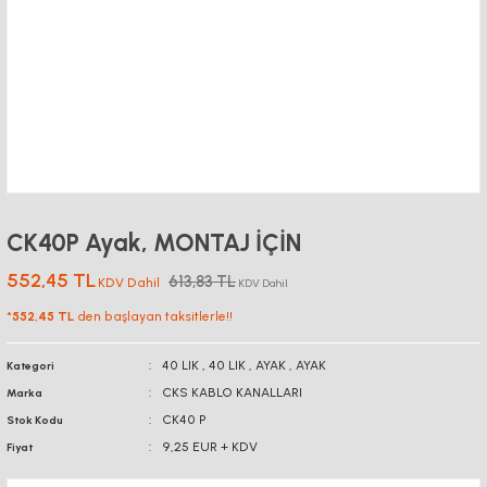
CK40P Ayak, MONTAJ İÇİN
552,45 TL
613,83 TL
KDV Dahil
KDV Dahil
*
552,45 TL
den başlayan taksitlerle!!
40 LIK
,
40 LIK
,
AYAK
,
AYAK
Kategori
CKS KABLO KANALLARI
Marka
CK40 P
Stok Kodu
9,25 EUR + KDV
Fiyat