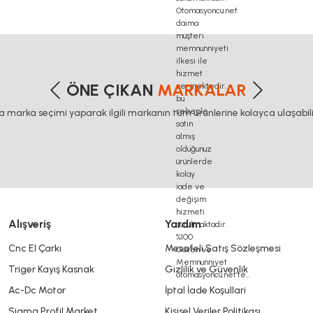
elta haberleşme kablosu, delta plc fiyat, konveyör bant, kramiyer dişli, mantar stop, otomati
etersiz gördüğünüz noktaları öneri formunu kullanarak tarafımıza iletebilirsiniz
Bu ürüne ilk yorumu siz yapın!
ÖNE ÇIKAN
MARKALAR
ca marka seçimi yaparak ilgili markanın tüm ürünlerine kolayca ulaşabilir
Yorum Yaz
Alışveriş
Yardım
Cnc El Çarkı
Mesafeli Satış Sözleşmesi
Triger Kayış Kasnak
Gizlilik ve Güvenlik
Gönder
Ac-Dc Motor
İptal İade Koşullari
Sigma Profil Market
Kişisel Veriler Politikası