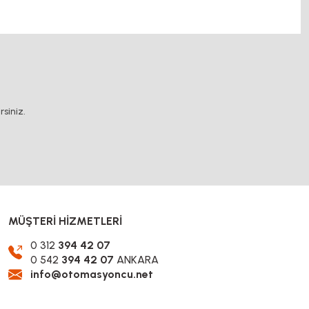
k yağlama sistemleri, rulolu konveyör fiyatları, 12v
.
siniz.
MÜŞTERİ HİZMETLERİ
0 312
394 42 07
0 542
394 42 07
ANKARA
info@otomasyoncu.net