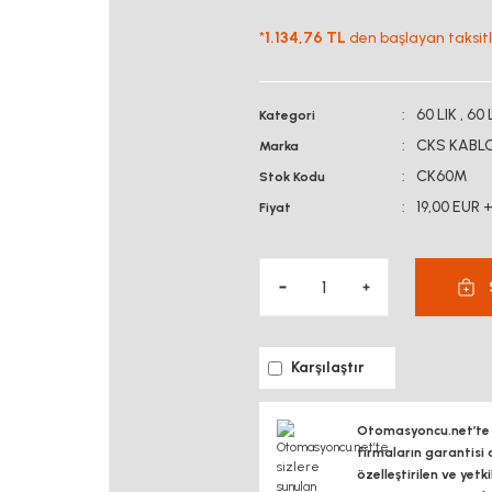
*
1.134,76 TL
den başlayan taksitle
60 LIK
,
60 
Kategori
CKS KABL
Marka
CK60M
Stok Kodu
19,00 EUR 
Fiyat
Karşılaştır
Otomasyoncu.net’te si
firmaların garantisi 
özelleştirilen ve yetk