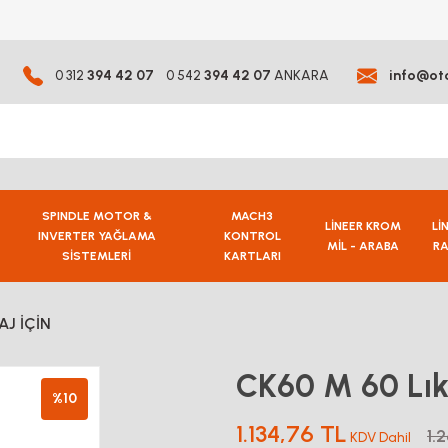
0 312
394 42 07
0 542
394 42 07
ANKARA
info@ot
SPINDLE MOTOR &
MACH3
LİNEER KROM
Lİ
INVERTER YAĞLAMA
KONTROL
MİL - ARABA
RA
SİSTEMLERİ
KARTLARI
AJ İÇİN
CK60 M 60 Lı
%10
1.134,76 TL
1.
KDV Dahil