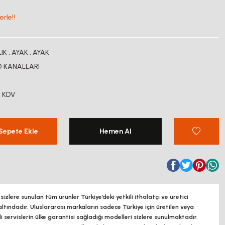
rle!!
LIK
,
AYAK
,
AYAK
O KANALLARI
+ KDV
Sepete Ekle
Hemen Al
zlere sunulan tüm ürünler Türkiye’deki yetkili ithalatçı ve üretici
altındadır, Uluslararası markaların sadece Türkiye için üretilen veya
ili servislerin ülke garantisi sağladığı modelleri sizlere sunulmaktadır.