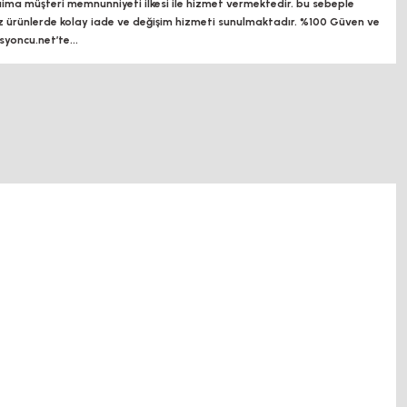
a müşteri memnunniyeti ilkesi ile hizmet vermektedir. bu sebeple
z ürünlerde kolay iade ve değişim hizmeti sunulmaktadır. %100 Güven ve
oncu.net’te...