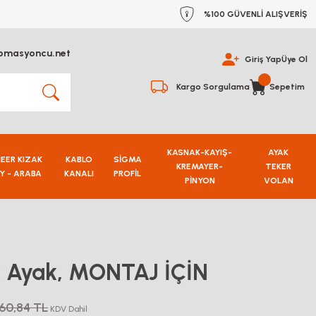
%100 GÜVENLİ ALIŞVERİŞ
omasyoncu.net
Giriş Yap
Üye Ol
Kargo Sorgulama
Sepetim
KASNAK-KAYIŞ-
AYAK
NEER KIZAK
KABLO
SİGMA
KREMAYER-
TEKER
Y - ARABA
KANALI
PROFİL
PİNYON
VOLAN
k Ayak, MONTAJ İÇİN
260,84 TL
KDV Dahil