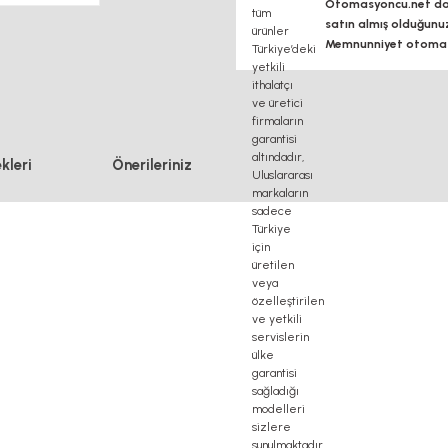
Otomasyoncu.net daim
satın almış olduğunu
Memnunniyet otomasy
kleri
Önerileriniz