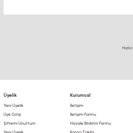
motor kaplin fiyatları, sigma profil, 3d yazıcı, kremayer dişli, 45x45 sigma profil, d
Bu ürünün fiyat bilgisi, resim, ürün açıklamalarında ve diğer konularda y
Görüş ve önerileriniz için teşekkür ederiz.
Ürün resmi kalitesiz, bozuk veya görüntülenemiyor.
Hızlı
Ürün açıklamasında eksik bilgiler bulunuyor.
Ürün bilgilerinde hatalar bulunuyor.
Ürün fiyatı diğer sitelerden daha pahalı.
Bu ürüne benzer farklı alternatifler olmalı.
Üyelik
Kurumsal
Yeni Üyelik
İletişim
Üye Girişi
İletişim Formu
Şifremi Unuttum
Havale Bildirim Formu
Yeni Üyelik
Kargo Takibi