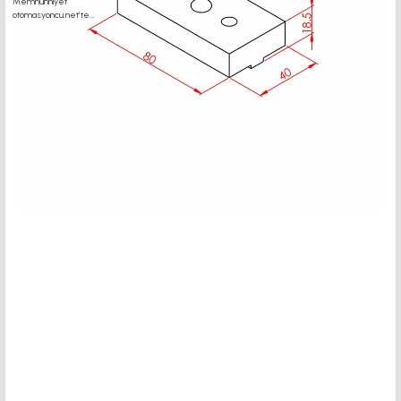
motor kaplin fiyatları, sigma profil, 3d yazıcı, kremayer dişli, 45x45 sigma profil,
delta haberleşme kablosu, delta plc fiyat, konveyör bant, kramiyer dişli, mantar
stop, otomatik yağlama sistemleri, rulolu konveyör fiyatları, 12v 50a güç kaynağı,
2kw servo motor, 20x20 sigma profil, 20x20 sigma profil somunu, 22 5 180 sigma
alüminyum, 30*30 profil, 3d printer elektronik kit, 3d printer kit, 3d yazıcı fiyat,
40mm indüksiyonlu mil fiyatı, 40x80 sigma profil, 45x45