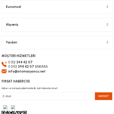
Bu ürüne benzer farklı alternatifler olmalı.
Kurumsal
Alışveriş
Gönder
Yardım
MÜŞTERİ HİZMETLERİ
0 312
394 42 07
0 542
394 42 07
ANKARA
info@otomasyoncu.net
FIRSAT HABERCİSİ
Haber ve kampanyalarımızdan ilk sizin haberiniz olsun!
KAYDET