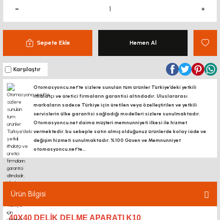
Sepete Ekle
Hemen Al
Karşılaştır
Otomasyoncu.net’te sizlere sunulan tüm ürünler Türkiye’deki yetkili
ithalatçı ve üretici firmaların garantisi altındadır, Uluslararası
markaların sadece Türkiye için üretilen veya özelleştirilen ve yetkili
servislerin ülke garantisi sağladığı modelleri sizlere sunulmaktadır.
Otomasyoncu.net daima müşteri memnunniyeti ilkesi ile hizmet
vermektedir. bu sebeple satın almış olduğunuz ürünlerde kolay iade ve
değişim hizmeti sunulmaktadır. %100 Güven ve Memnunniyet
otomasyoncu.net’te...
Ürün Bilgisi
40X40 DELIK DELME APARATI K10