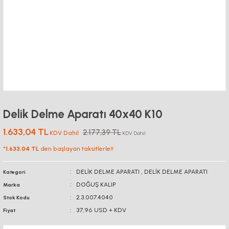
Delik Delme Aparatı 40x40 K10
1.633,04 TL
2.177,39 TL
KDV Dahil
KDV Dahil
*
1.633,04 TL
den başlayan taksitlerle!!
DELİK DELME APARATI
,
DELİK DELME APARATI
Kategori
DOĞUŞ KALIP
Marka
2.3.007.4040
Stok Kodu
37,96 USD + KDV
Fiyat