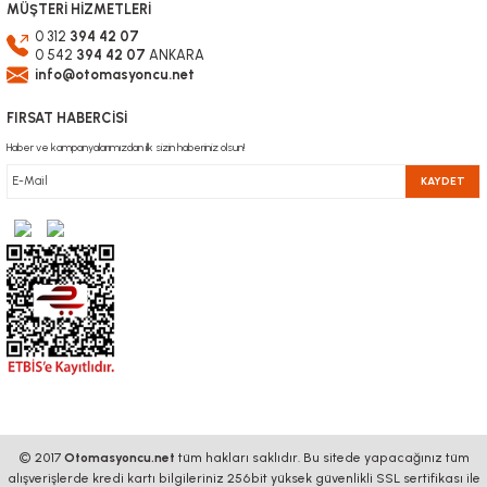
MÜŞTERİ HİZMETLERİ
0 312
394 42 07
0 542
394 42 07
ANKARA
info@otomasyoncu.net
FIRSAT HABERCİSİ
Haber ve kampanyalarımızdan ilk sizin haberiniz olsun!
KAYDET
© 2017
Otomasyoncu.net
tüm hakları saklıdır. Bu sitede yapacağınız tüm
alışverişlerde kredi kartı bilgileriniz 256bit yüksek güvenlikli SSL sertifikası ile