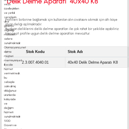
Delik Delme Aparatı 40x40 K8
Profilleri birbirine bağlamak için kullanılan alın civatasını sıkmak için altı köşe
alyan deliği açılmaktadır.
Bu alyan deliklerini delik delme aparatları ile çok rahat bir şekilde açabiliriz.
Her çeşit profile uygun delik delme aparatları mevcuttur.
Stok Kodu
Stok Adı
2.3.007.4040.01
40x40 Delik Delme Aparatı K8
motor motor kaplin fiyatları, sigma profil, 3d yazıcı, kremayer dişli, 45x45 sigma
profil, delta kw