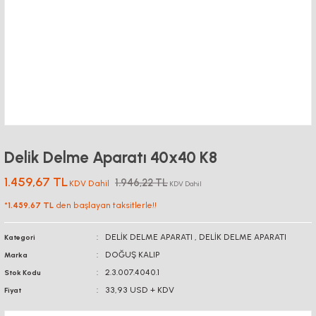
Delik Delme Aparatı 40x40 K8
1.459,67 TL
1.946,22 TL
KDV Dahil
KDV Dahil
*
1.459,67 TL
den başlayan taksitlerle!!
DELİK DELME APARATI
,
DELİK DELME APARATI
Kategori
DOĞUŞ KALIP
Marka
2.3.007.4040.1
Stok Kodu
33,93 USD + KDV
Fiyat