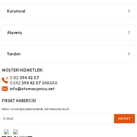
Bu ürüne benzer farklı alternatifler olmalı.
Kurumsal
Alışveriş
Gönder
Yardım
MÜŞTERİ HİZMETLERİ
0 312
394 42 07
0 542
394 42 07
ANKARA
info@otomasyoncu.net
FIRSAT HABERCİSİ
Haber ve kampanyalarımızdan ilk sizin haberiniz olsun!
KAYDET