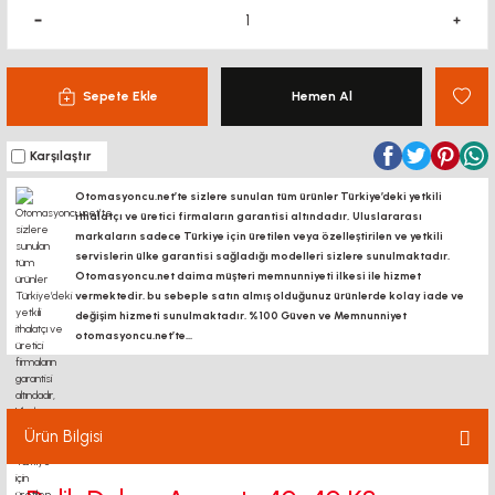
Sepete Ekle
Hemen Al
Karşılaştır
Otomasyoncu.net’te sizlere sunulan tüm ürünler Türkiye’deki yetkili
ithalatçı ve üretici firmaların garantisi altındadır, Uluslararası
markaların sadece Türkiye için üretilen veya özelleştirilen ve yetkili
servislerin ülke garantisi sağladığı modelleri sizlere sunulmaktadır.
Otomasyoncu.net daima müşteri memnunniyeti ilkesi ile hizmet
vermektedir. bu sebeple satın almış olduğunuz ürünlerde kolay iade ve
değişim hizmeti sunulmaktadır. %100 Güven ve Memnunniyet
otomasyoncu.net’te...
Ürün Bilgisi