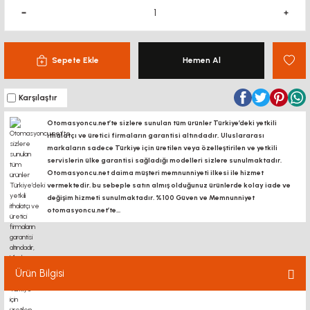
Sepete Ekle
Hemen Al
Karşılaştır
Otomasyoncu.net’te sizlere sunulan tüm ürünler Türkiye’deki yetkili
ithalatçı ve üretici firmaların garantisi altındadır, Uluslararası
markaların sadece Türkiye için üretilen veya özelleştirilen ve yetkili
servislerin ülke garantisi sağladığı modelleri sizlere sunulmaktadır.
Otomasyoncu.net daima müşteri memnunniyeti ilkesi ile hizmet
vermektedir. bu sebeple satın almış olduğunuz ürünlerde kolay iade ve
değişim hizmeti sunulmaktadır. %100 Güven ve Memnunniyet
otomasyoncu.net’te...
Ürün Bilgisi