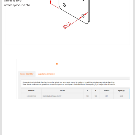
motor kaplin fiyatları, sigma profil, 3d yazıcı, kremayer dişli, 45x45 sigma profil,