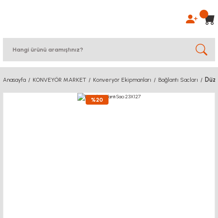
Düz 
Anasayfa
KONVEYÖR MARKET
Konveryör Ekipmanları
Bağlantı Sacları
%20