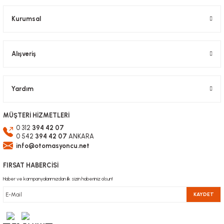
Bu ürüne benzer farklı alternatifler olmalı.
Kurumsal
Alışveriş
Gönder
Yardım
MÜŞTERİ HİZMETLERİ
0 312
394 42 07
0 542
394 42 07
ANKARA
info@otomasyoncu.net
FIRSAT HABERCİSİ
Haber ve kampanyalarımızdan ilk sizin haberiniz olsun!
KAYDET