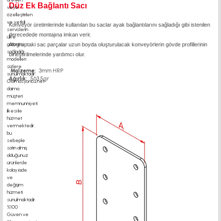
Düz Ek Bağlantı Sacı
Konveyör üretimlerinde kullanılan bu saclar ayak bağlantılarını sağladığı gibi istenilen
derecedede montajına imkan verir.
Alt gruptaki sac parçalar uzun boyda oluşturulacak konveyörlerin gövde profillerinin
birleştirilmelerinde yardımcı olur.
Malzeme;
3mm HRP
Ağırlık;
563.5gr