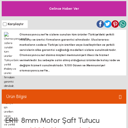
Gelince Haber Ver
Karşılaştır
Otomasyoncu.net’te sizlere sunulan tüm ürünler Türkiye’deki yetkili
ithalatçı ve üretici firmaların garantisi altındadır, Uluslararası
markaların sadece Türkiye için üretilen veya özelleştirilen ve yetkili
servislerin ülke garantisi sağladığı modelleri sizlere sunulmaktadır.
Otomasyoncu.net daima müşteri memnunniyeti ilkesi ile hizmet
vermektedir. bu sebeple satın almış olduğunuz ürünlerde kolay iade ve
değişim hizmeti sunulmaktadır. %100 Güven ve Memnunniyet
otomasyoncu.net’te...
Ürün Bilgisi
ER11 8mm Motor Şaft Tutucu