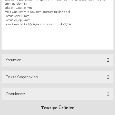
6mm gönderilir.)
arka Mil Çapı: 16 mm
Mil İç Çapı: 8mm (± 0.02 mm) (motora takılan delik)
Somun Çapı: 19 mm
Somun İç Çapı: 9mm
Pens Kavrama Aralığı: (içindeki pens in delik ölçüsü)
şaft tutucu
Yorumlar
Taksit Seçenekleri
Bu ürüne ilk yorumu siz yapın!
Önerileriniz
Yorum Yaz
Bu ürünün fiyat bilgisi, resim, ürün açıklamalarında ve diğer konularda
Tavsiye Ürünler
yetersiz gördüğünüz noktaları öneri formunu kullanarak tarafımıza