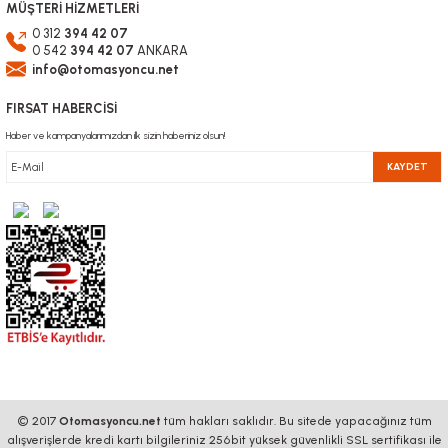
MÜŞTERİ HİZMETLERİ
ER11 Pens mm
0 312
394 42 07
0 542
394 42 07
ANKARA
info@otomasyoncu.net
338,42 TL
KDV Dahil
FIRSAT HABERCİSİ
Haber ve kampanyalarımızdan ilk sizin haberiniz olsun!
KAYDET
200W 12-48V mini CNC Spindle Motoru +kapak
3.384,24 TL
KDV Dahil
© 2017
Otomasyoncu.net
tüm hakları saklıdır. Bu sitede yapacağınız tüm
alışverişlerde kredi kartı bilgileriniz 256bit yüksek güvenlikli SSL sertifikası ile