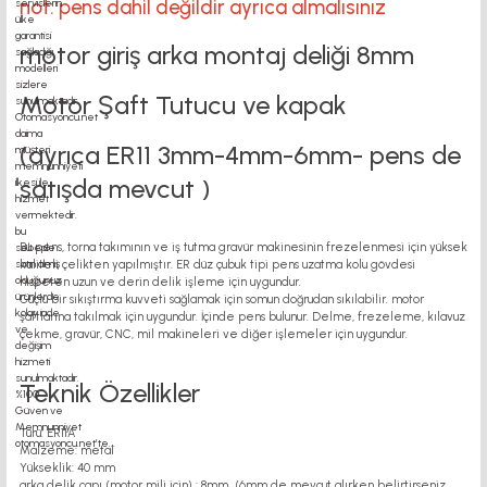
not: pens dahil değildir ayrıca almalısınız
motor giriş arka montaj deliği 8mm
Motor Şaft Tutucu ve kapak
(ayrıca ER11 3mm-4mm-6mm- pens de
satışda mevcut )
Bu pens, torna takımının ve iş tutma gravür makinesinin frezelenmesi için yüksek
kaliteli çelikten yapılmıştır. ER düz çubuk tipi pens uzatma kolu gövdesi
nispeten uzun ve derin delik işleme için uygundur.
Güçlü bir sıkıştırma kuvveti sağlamak için somun doğrudan sıkılabilir. motor
şaftlarına takılmak için uygundur. İçinde pens bulunur. Delme, frezeleme, kılavuz
çekme, gravür, CNC, mil makineleri ve diğer işlemeler için uygundur.
Teknik Özellikler
Türü: ER11A
Malzeme: metal
Yükseklik: 40 mm
arka delik çapı (motor mili için) : 8mm (6mm de mevcut alırken belirtirseniz