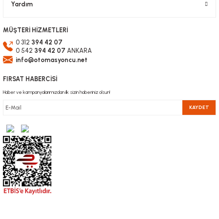
Yardım
TÜKENDİ
MÜŞTERİ HİZMETLERİ
0 312
394 42 07
0 542
394 42 07
ANKARA
info@otomasyoncu.net
FIRSAT HABERCİSİ
Haber ve kampanyalarımızdan ilk sizin haberiniz olsun!
KAYDET
200W 12-48V mini CNC Spindle Motoru +kapak
3.384,24 TL
KDV Dahil
TÜKENDİ