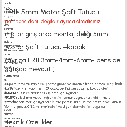
ER11 5mm Motor Şaft Tutucu
not: pens dahil değildir ayrıca almalısınız
motor giriş arka montaj deliği 5mm
Motor Şaft Tutucu +kapak
(ayrıca ER11 3mm-4mm-6mm- pens de
satışda mevcut )
Bu pens, torna takımının ve iş tutma gravür makinesinin frezelenmesi için yüksek
kaliteli çelikten yapılmıştır. ER düz çubuk tipi pens uzatma kolu gövdesi
nispeten uzun ve derin delik işleme için uygundur.
Güçlü bir sıkıştırma kuvveti sağlamak için somun doğrudan sıkılabilir. motor
şaftlarına takılmak için uygundur. İçinde pens bulunur. Delme, frezeleme, kılavuz
çekme, gravür, CNC, mil makineleri ve diğer işlemeler için uygundur.
Teknik Özellikler