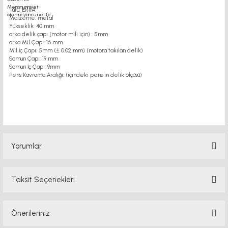
Türü: ER11A
Malzeme: metal
Yükseklik: 40 mm
arka delik çapı (motor mili için) : 5mm
arka Mil Çapı: 16 mm
Mil İç Çapı: 5mm (± 0.02 mm) (motora takılan delik)
Somun Çapı: 19 mm
Somun İç Çapı: 9mm
Pens Kavrama Aralığı: (içindeki pens in delik ölçüsü)
şaft tutucu
Yorumlar
Taksit Seçenekleri
Bu ürüne ilk yorumu siz yapın!
Önerileriniz
Yorum Yaz