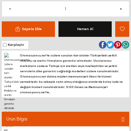
Sepete Ekle
Hemen Al
Karşılaştır
Otomasyoncu.net’te sizlere sunulan tüm ürünler Türkiye’deki yetkili
ithalatçı ve üretici firmaların garantisi altındadır, Uluslararası
markaların sadece Türkiye için üretilen veya özelleştirilen ve yetkili
servislerin ülke garantisi sağladığı modelleri sizlere sunulmaktadır.
Otomasyoncu.net daima müşteri memnunniyeti ilkesi ile hizmet
vermektedir. bu sebeple satın almış olduğunuz ürünlerde kolay iade ve
değişim hizmeti sunulmaktadır. %100 Güven ve Memnunniyet
otomasyoncu.net’te...
Ürün Bilgisi