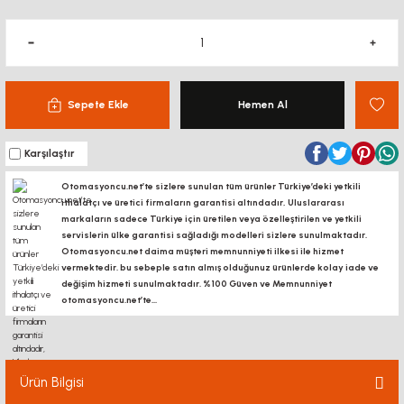
Sepete Ekle
Hemen Al
Karşılaştır
Otomasyoncu.net’te sizlere sunulan tüm ürünler Türkiye’deki yetkili
ithalatçı ve üretici firmaların garantisi altındadır, Uluslararası
markaların sadece Türkiye için üretilen veya özelleştirilen ve yetkili
servislerin ülke garantisi sağladığı modelleri sizlere sunulmaktadır.
Otomasyoncu.net daima müşteri memnunniyeti ilkesi ile hizmet
vermektedir. bu sebeple satın almış olduğunuz ürünlerde kolay iade ve
değişim hizmeti sunulmaktadır. %100 Güven ve Memnunniyet
otomasyoncu.net’te...
Ürün Bilgisi