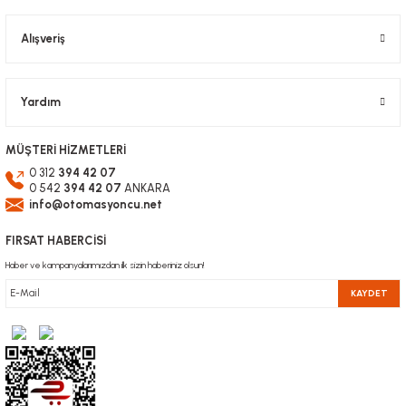
Alışveriş
Gönder
Yardım
MÜŞTERİ HİZMETLERİ
0 312
394 42 07
0 542
394 42 07
ANKARA
info@otomasyoncu.net
FIRSAT HABERCİSİ
Haber ve kampanyalarımızdan ilk sizin haberiniz olsun!
KAYDET