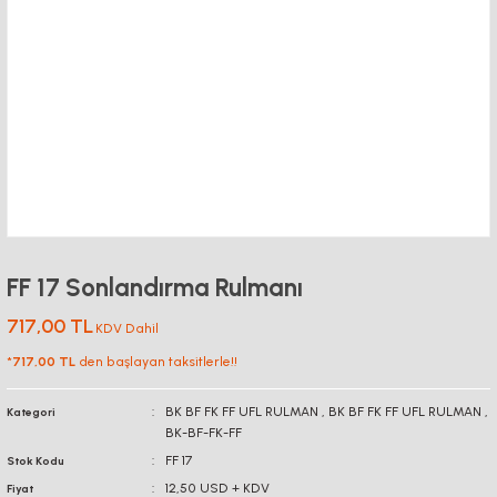
FF 17 Sonlandırma Rulmanı
717,00 TL
KDV Dahil
*
717,00 TL
den başlayan taksitlerle!!
BK BF FK FF UFL RULMAN
,
BK BF FK FF UFL RULMAN
,
Kategori
BK-BF-FK-FF
FF 17
Stok Kodu
12,50 USD + KDV
Fiyat