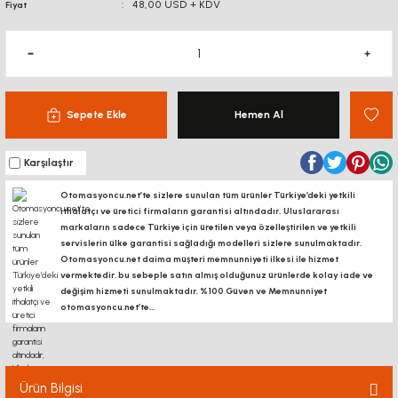
48,00 USD + KDV
Fiyat
Sepete Ekle
Hemen Al
Karşılaştır
Otomasyoncu.net’te sizlere sunulan tüm ürünler Türkiye’deki yetkili
ithalatçı ve üretici firmaların garantisi altındadır, Uluslararası
markaların sadece Türkiye için üretilen veya özelleştirilen ve yetkili
servislerin ülke garantisi sağladığı modelleri sizlere sunulmaktadır.
Otomasyoncu.net daima müşteri memnunniyeti ilkesi ile hizmet
vermektedir. bu sebeple satın almış olduğunuz ürünlerde kolay iade ve
değişim hizmeti sunulmaktadır. %100 Güven ve Memnunniyet
otomasyoncu.net’te...
Ürün Bilgisi