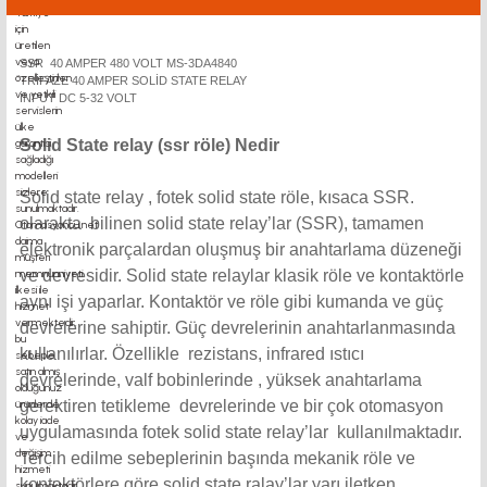
SSR 40 AMPER 480 VOLT MS-3DA4840
TRİFAZE 40 AMPER SOLİD STATE RELAY
İNPUT DC 5-32 VOLT
Solid State relay (ssr röle) Nedir
Solid state relay , fotek solid state röle, kısaca SSR.
olarakta bilinen solid state relay’lar (SSR), tamamen
elektronik parçalardan oluşmuş bir anahtarlama düzeneği
ve devresidir. Solid state relaylar klasik röle ve kontaktörle
aynı işi yaparlar. Kontaktör ve röle gibi kumanda ve güç
devrelerine sahiptir. Güç devrelerinin anahtarlanmasında
kullanılırlar. Özellikle rezistans, infrared ıstıcı
devrelerinde, valf bobinlerinde , yüksek anahtarlama
gerektiren tetikleme devrelerinde ve bir çok otomasyon
uygulamasında fotek solid state relay’lar kullanılmaktadır.
Tercih edilme sebeplerinin başında mekanik röle ve
kontaktörlere göre solid state ralay’lar yarı iletken