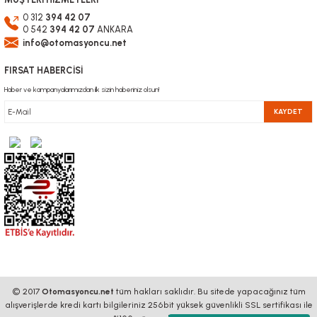
0 312
394 42 07
0 542
394 42 07
ANKARA
info@otomasyoncu.net
FIRSAT HABERCİSİ
Haber ve kampanyalarımızdan ilk sizin haberiniz olsun!
KAYDET
© 2017
Otomasyoncu.net
tüm hakları saklıdır. Bu sitede yapacağınız tüm
alışverişlerde kredi kartı bilgileriniz 256bit yüksek güvenlikli SSL sertifikası ile