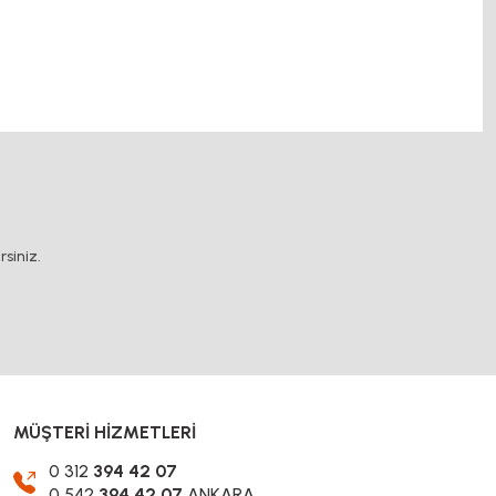
stop, otomatik yağlama sistemleri, rulolu konveyör fiyatları, 12v 50a güç kaynağı, 2kw
.
siniz.
MÜŞTERİ HİZMETLERİ
0 312
394 42 07
0 542
394 42 07
ANKARA