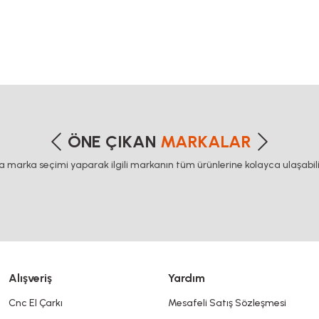
gma profil, delta haberleşme kablosu, delta plc fiyat, konveyör bant, kramiyer dişli, mantar 
etersiz gördüğünüz noktaları öneri formunu kullanarak tarafımıza iletebilirsiniz
Bu ürüne ilk yorumu siz yapın!
ÖNE ÇIKAN
MARKALAR
ca marka seçimi yaparak ilgili markanın tüm ürünlerine kolayca ulaşabilir
Yorum Yaz
Alışveriş
Yardım
Cnc El Çarkı
Mesafeli Satış Sözleşmesi