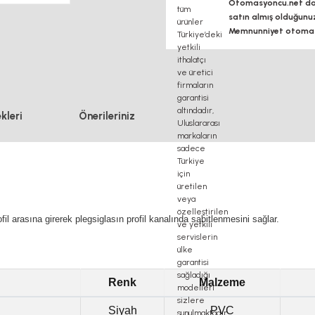
Otomasyoncu.net daim
satın almış olduğunu
Memnunniyet otomasy
kleri
Önerileriniz
ofil arasına girerek plegsiglasın profil kanalında sabitlenmesini sağlar.
Renk
Malzeme
Siyah
PVC