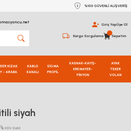
%100 GÜVENLİ ALIŞVERİŞ
omasyoncu.net
Giriş Yap
Üye Ol
Kargo Sorgulama
Sepetim
KASNAK-KAYIŞ-
AYAK
NEER KIZAK
KABLO
SİGMA
KREMAYER-
TEKER
Y - ARABA
KANALI
PROFİL
PİNYON
VOLAN
ili siyah
TL
KDV Dahil