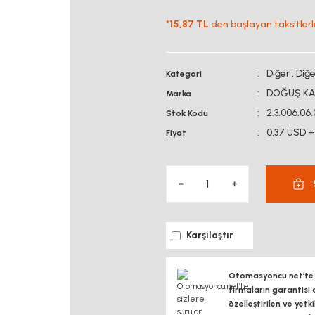
*
15,87 TL
den başlayan taksitlerle
Diğer
,
Diğe
Kategori
DOĞUŞ KA
Marka
2.3.006.06.
Stok Kodu
0,37 USD +
Fiyat
Karşılaştır
Otomasyoncu.net’te si
firmaların garantisi 
özelleştirilen ve yetk