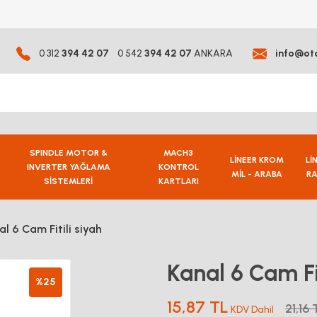
0 312
394 42 07
0 542
394 42 07
ANKARA
info@ot
SPINDLE MOTOR &
MACH3
LİNEER KROM
Lİ
INVERTER YAĞLAMA
KONTROL
MİL - ARABA
RA
SİSTEMLERİ
KARTLARI
al 6 Cam Fitili siyah
Kanal 6 Cam Fit
%25
15,87 TL
21,16 
KDV Dahil