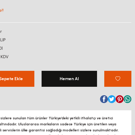
!!
r
LIP
01
 KDV
Sepete Ekle
Hemen Al
zlere sunulan tüm ürünler Türkiye’deki yetkili ithalatçı ve üretici
altındadır, Uluslararası markaların sadece Türkiye için üretilen veya
ili servislerin ülke garantisi sağladığı modelleri sizlere sunulmaktadır.