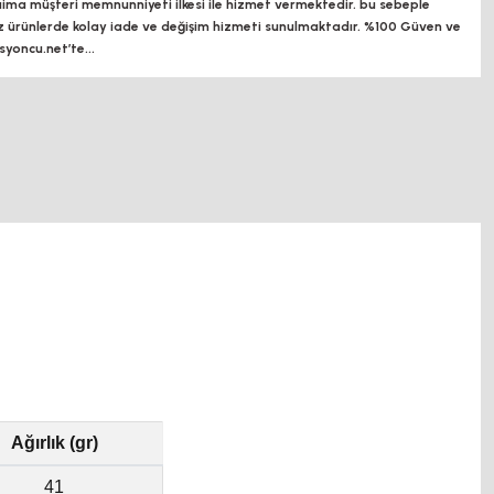
a müşteri memnunniyeti ilkesi ile hizmet vermektedir. bu sebeple
z ürünlerde kolay iade ve değişim hizmeti sunulmaktadır. %100 Güven ve
oncu.net’te...
Ağırlık (gr)
41