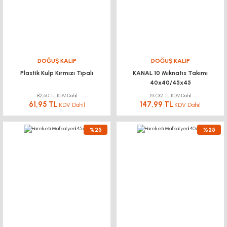
DOĞUŞ KALIP
DOĞUŞ KALIP
Plastik Kulp Kırmızı Tıpalı
KANAL 10 Mıknatıs Takımı
40x40/45x45
82,60 TL KDV Dahil
197,32 TL KDV Dahil
61,95 TL
147,99 TL
KDV Dahil
KDV Dahil
%25
%25