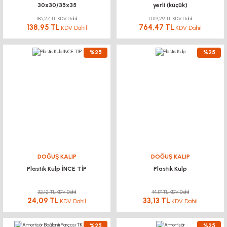
30x30/35x35
yerli (küçük)
185,27 TL KDV Dahil
1.019,29 TL KDV Dahil
138,95 TL
764,47 TL
KDV Dahil
KDV Dahil
%25
%25
DOĞUŞ KALIP
DOĞUŞ KALIP
Plastik Kulp İNCE TİP
Plastik Kulp
32,12 TL KDV Dahil
44,17 TL KDV Dahil
24,09 TL
33,13 TL
KDV Dahil
KDV Dahil
%25
%25