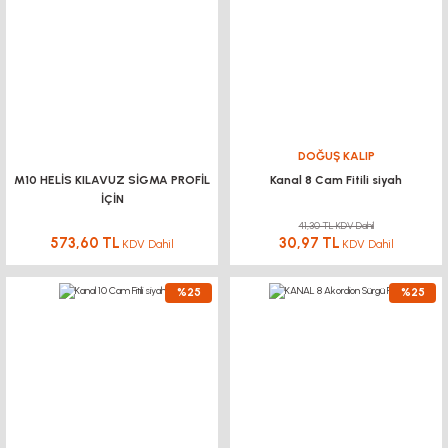
DOĞUŞ KALIP
M10 HELİS KILAVUZ SİGMA PROFİL
Kanal 8 Cam Fitili siyah
İÇİN
41,30 TL KDV Dahil
573,60 TL
30,97 TL
KDV Dahil
KDV Dahil
%25
%25