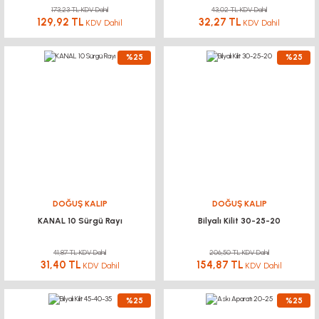
173,23 TL KDV Dahil
43,02 TL KDV Dahil
129,92 TL
32,27 TL
KDV Dahil
KDV Dahil
%25
%25
DOĞUŞ KALIP
DOĞUŞ KALIP
KANAL 10 Sürgü Rayı
Bilyalı Kilit 30-25-20
41,87 TL KDV Dahil
206,50 TL KDV Dahil
31,40 TL
154,87 TL
KDV Dahil
KDV Dahil
%25
%25