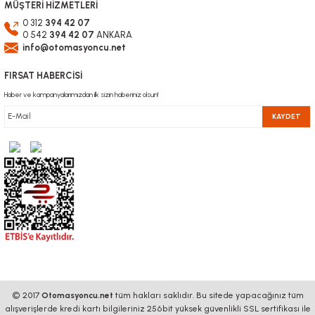
MÜŞTERİ HİZMETLERİ
0 312
394 42 07
0 542
394 42 07
ANKARA
info@otomasyoncu.net
FIRSAT HABERCİSİ
Haber ve kampanyalarımızdan ilk sizin haberiniz olsun!
KAYDET
© 2017
Otomasyoncu.net
tüm hakları saklıdır. Bu sitede yapacağınız tüm
alışverişlerde kredi kartı bilgileriniz 256bit yüksek güvenlikli SSL sertifikası ile