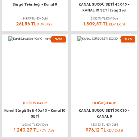
Sürgü Tekerleği - Kanal 8
KANAL SÜRGÜ SETİ 45X45 -
KANAL 10 SETİ 2sağ 2sol
348,75 TL KDV Dahil
2.012,76 TL KDV Dahil
261,56 TL
1.509,57 TL
KDV Dahil
KDV Dahil
%25
%25
DOĞUŞ KALIP
DOĞUŞ KALIP
Kanal Sürgü Seti 40x40 - Kanal 10
KANAL SÜRGÜ SETİ 30X30 -
SETİ
KANAL 8
1.653,69 TL KDV Dahil
1.301,50 TL KDV Dahil
1.240,27 TL
976,12 TL
KDV Dahil
KDV Dahil