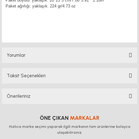
Paket boyutu: yaklaşık. 20*15*3 cm/7.88*5.91 * 1.18in
Paket ağırlığı: yaklaşık. 224 gr/4.73 oz
cnc lazeri cnc lazeri cnc lazeri cnc lazeri
Yorumlar
Taksit Seçenekleri
Bu ürüne ilk yorumu siz yapın!
Önerileriniz
Yorum Yaz
Bu ürünün fiyat bilgisi, resim, ürün açıklamalarında ve diğer konularda
yetersiz gördüğünüz noktaları öneri formunu kullanarak tarafımıza
ÖNE ÇIKAN
MARKALAR
iletebilirsiniz.
Hızlıca marka seçimi yaparak ilgili markanın tüm ürünlerine kolayca
Görüş ve önerileriniz için teşekkür ederiz.
ulaşabilirsiniz.