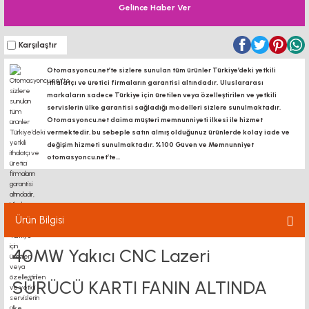
Gelince Haber Ver
Karşılaştır
Otomasyoncu.net’te sizlere sunulan tüm ürünler Türkiye’deki yetkili
ithalatçı ve üretici firmaların garantisi altındadır, Uluslararası
markaların sadece Türkiye için üretilen veya özelleştirilen ve yetkili
servislerin ülke garantisi sağladığı modelleri sizlere sunulmaktadır.
Otomasyoncu.net daima müşteri memnunniyeti ilkesi ile hizmet
vermektedir. bu sebeple satın almış olduğunuz ürünlerde kolay iade ve
değişim hizmeti sunulmaktadır. %100 Güven ve Memnunniyet
otomasyoncu.net’te...
Ürün Bilgisi
40MW Yakıcı CNC Lazeri
SÜRÜCÜ KARTI FANIN ALTINDA