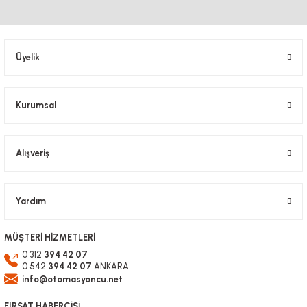
Ürün resmi kalitesiz, bozuk veya görüntülenemiyor.
Ürün açıklamasında eksik bilgiler bulunuyor.
Ürün bilgilerinde hatalar bulunuyor.
Üyelik
Ürün fiyatı diğer sitelerden daha pahalı.
Bu ürüne benzer farklı alternatifler olmalı.
Kurumsal
Alışveriş
Gönder
Yardım
MÜŞTERİ HİZMETLERİ
0 312
394 42 07
0 542
394 42 07
ANKARA
info@otomasyoncu.net
FIRSAT HABERCİSİ