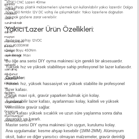
KESİCİ CNC Lazeri 40mw
Deri, ahşap, plastik malzemeleri işlemek için kullanılabilir yakıcı lazerdir. Dalga
boyu 450 Nm'dir. 12V DC voltaj ile çalışmaktadır. Yakıcı lazerlere doğrudan
bakmak gözlere zarar verebilir.
Yakıcı Lazer Ürün Özellikleri:
Besleme Voltajı: 12VDC
Güç: 40,000MW
Dalga Boyu: 450Nm
Işık Rengi: Mavi
Bu öğe ana serisi DIY oyma makinesi için gerekli bir aksesuardır.
Yüksek hız ve yüksek stabiliteye sahip profesyonel bir lazer kafasıdır.
Özellikler:
Yüksek hız, yüksek hassasiyet ve yüksek stabilite ile profesyonel
lazer kafası.
Parlak mavi ışık, gravür yaparken bulmak için kolay.
Ayarlanabilir lazer kafası, ayarlanması kolay, kaliteli ve yüksek
verimlilikte gravür sağlar.
Lazer kafası yüksek sıcaklık ve uzun süre yaşlanma sonra daha
dayanıklı ve kararlı.
Master serisi DIY oyma makinesi için uygun, kurulumu kolay.
Ana uygulamalar: kesme ahşap kesebilir (1MM-2MM). Alüminyum
oksit, bakır ve diğer yansıtıcı olmayan malzemeler, gravür derinliği