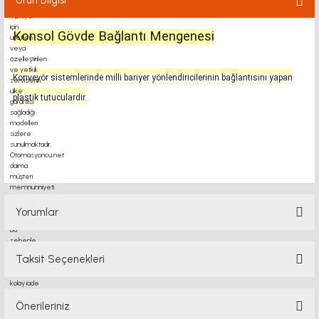
Ürün Bilgisi
Konsol Gövde Bağlantı Mengenesi
Konveyör sistemlerinde milli bariyer yönlendiricilerinin bağlantısını yapan
plastik tutuculardır.
motor kaplin fiyatları, sigma profil, 3d yazıcı, kremayer dişli, 45x45 sigma profil,
delta haberleşme kablosu, delta plc fiyat, konveyör bant, kramiyer dişli, mantar
stop, otomatik yağlama sistemleri, rulolu konveyör fiyatları, 12v 50a güç kaynağı,
2kw servo motor, 20x20
Yorumlar
Taksit Seçenekleri
Bu ürüne ilk yorumu siz yapın!
Önerileriniz
Yorum Yaz