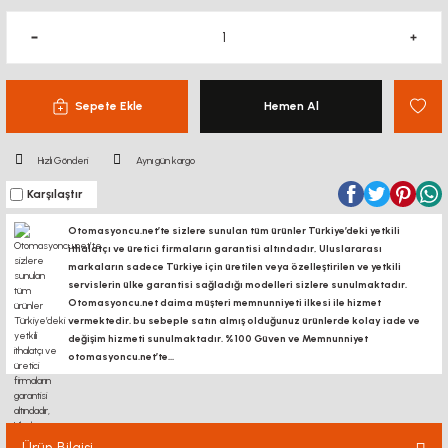
Sepete Ekle
Hemen Al
Hızlı Gönderi
Aynı gün kargo
Karşılaştır
Otomasyoncu.net’te sizlere sunulan tüm ürünler Türkiye’deki yetkili
ithalatçı ve üretici firmaların garantisi altındadır, Uluslararası
markaların sadece Türkiye için üretilen veya özelleştirilen ve yetkili
servislerin ülke garantisi sağladığı modelleri sizlere sunulmaktadır.
Otomasyoncu.net daima müşteri memnunniyeti ilkesi ile hizmet
vermektedir. bu sebeple satın almış olduğunuz ürünlerde kolay iade ve
değişim hizmeti sunulmaktadır. %100 Güven ve Memnunniyet
otomasyoncu.net’te...