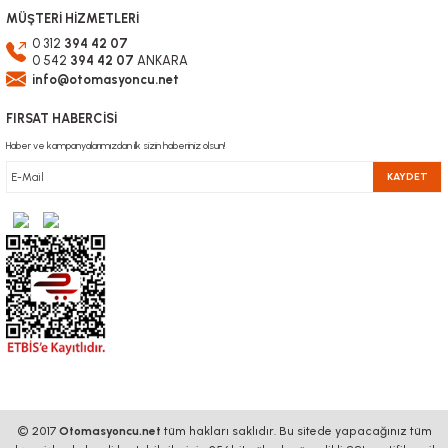
MÜŞTERİ HİZMETLERİ
0 312
394 42 07
0 542
394 42 07
ANKARA
info@otomasyoncu.net
FIRSAT HABERCİSİ
Haber ve kampanyalarımızdan ilk sizin haberiniz olsun!
KAYDET
© 2017
Otomasyoncu.net
tüm hakları saklıdır. Bu sitede yapacağınız tüm