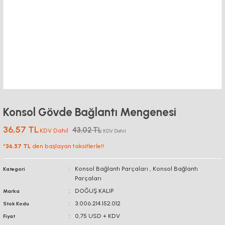
Konsol Gövde Bağlantı Mengenesi
36,57 TL
43,02 TL
KDV Dahil
KDV Dahil
*
36,57 TL
den başlayan taksitlerle!!
Konsol Bağlantı Parçaları
,
Konsol Bağlantı
Kategori
Parçaları
DOĞUŞ KALIP
Marka
3.006.214.152.012
Stok Kodu
0,75 USD + KDV
Fiyat