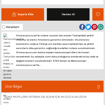
Sepete Ekle
Hemen Al
Karşılaştır
Otomasyoncu.net’te sizlere sunulan tüm ürünler Türkiye’deki yetkili
ithalatçı ve üretici firmaların garantisi altındadır, Uluslararası
markaların sadece Türkiye için üretilen veya özelleştirilen ve yetkili
servislerin ülke garantisi sağladığı modelleri sizlere sunulmaktadır.
Otomasyoncu.net daima müşteri memnunniyeti ilkesi ile hizmet
vermektedir. bu sebeple satın almış olduğunuz ürünlerde kolay iade ve
değişim hizmeti sunulmaktadır. %100 Güven ve Memnunniyet
otomasyoncu.net’te...
Ürün Bilgisi
SİGMA PROFİLLERİN ORTASINA DİŞ AÇMAK İÇİN M4 DÜZ KLAVUZDUR.