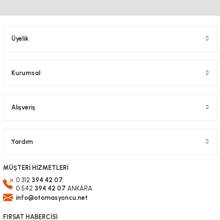
Ürün resmi kalitesiz, bozuk veya görüntülenemiyor.
Ürün açıklamasında eksik bilgiler bulunuyor.
Ürün bilgilerinde hatalar bulunuyor.
Üyelik
Ürün fiyatı diğer sitelerden daha pahalı.
Bu ürüne benzer farklı alternatifler olmalı.
Kurumsal
Alışveriş
Gönder
Yardım
MÜŞTERİ HİZMETLERİ
0 312
394 42 07
0 542
394 42 07
ANKARA
info@otomasyoncu.net
FIRSAT HABERCİSİ