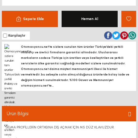
Sepete Ekle
Hemen Al
Karşılaştır
Otomasyoncu.net’te sizlere sunulan tüm ürünler Türkiye’deki yetkili
ithalatçı ve üretici firmaların garantisi altındadır, Uluslararası
markaların sadece Türkiye için üretilen veya özelleştirilen ve yetkili
servislerin ülke garantisi sağladığı modelleri sizlere sunulmaktadır.
Otomasyoncu.net daima müşteri memnunniyeti ilkesi ile hizmet
vermektedir. bu sebeple satın almış olduğunuz ürünlerde kolay iade ve
değişim hizmeti sunulmaktadır. %100 Güven ve Memnunniyet
otomasyoncu.net’te...
Ürün Bilgisi
SİGMA PROFİLLERİN ORTASINA DİŞ AÇMAK İÇİN M5 DÜZ KLAVUZDUR.