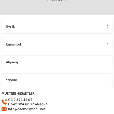
ulaşabilirsiniz.
Ürün resmi kalitesiz, bozuk veya görüntülenemiyor.
Ürün açıklamasında eksik bilgiler bulunuyor.
Ürün bilgilerinde hatalar bulunuyor.
Üyelik
Ürün fiyatı diğer sitelerden daha pahalı.
Bu ürüne benzer farklı alternatifler olmalı.
Kurumsal
Alışveriş
Gönder
Yardım
MÜŞTERİ HİZMETLERİ
0 312
394 42 07
0 542
394 42 07
ANKARA
info@otomasyoncu.net