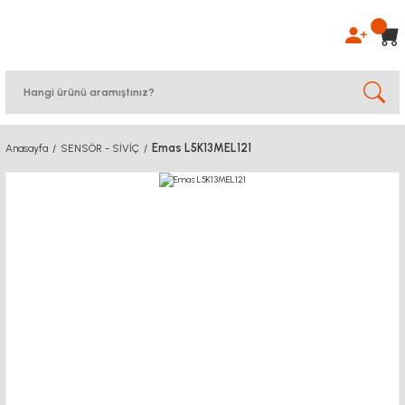
Emas L5K13MEL121
Anasayfa
SENSÖR - SİVİÇ