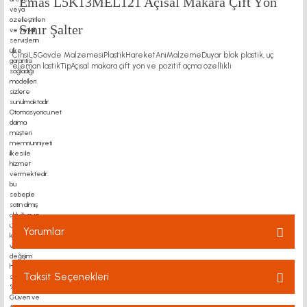
Emas L5K13MEL121 Açısal Makara Çift Yön
Sınır Şalter
CinsiL5Gövde MalzemesiPlastikHareketAniMalzemeDuyar blok plastik, uç
eleman lastikTipAçısal makara çift yön ve pozitif açma özellikli
motor kaplin fiyatları, sigma profil, 3d yazıcı, kremayer dişli, 45x45 sigma profil,
delta haberleşme kablosu, delta plc fiyat,
Yorumlar
Taksit Seçenekleri
Bu ürüne ilk yorumu siz yapın!