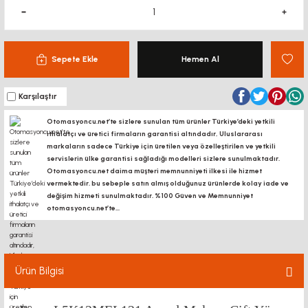
Sepete Ekle
Hemen Al
Karşılaştır
Otomasyoncu.net’te sizlere sunulan tüm ürünler Türkiye’deki yetkili
ithalatçı ve üretici firmaların garantisi altındadır, Uluslararası
markaların sadece Türkiye için üretilen veya özelleştirilen ve yetkili
servislerin ülke garantisi sağladığı modelleri sizlere sunulmaktadır.
Otomasyoncu.net daima müşteri memnunniyeti ilkesi ile hizmet
vermektedir. bu sebeple satın almış olduğunuz ürünlerde kolay iade ve
değişim hizmeti sunulmaktadır. %100 Güven ve Memnunniyet
otomasyoncu.net’te...
Ürün Bilgisi