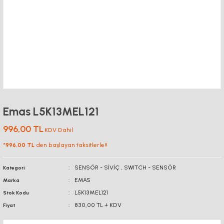
Emas L5K13MEL121
996,00 TL
KDV Dahil
*
996,00 TL
den başlayan taksitlerle!!
SENSÖR - SİVİÇ
,
SWITCH - SENSÖR
Kategori
EMAS
Marka
L5K13MEL121
Stok Kodu
830,00 TL + KDV
Fiyat