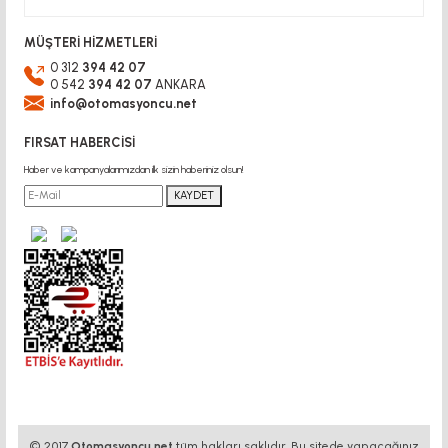
MÜŞTERİ HİZMETLERİ
0 312
394 42 07
0 542
394 42 07
ANKARA
info@otomasyoncu.net
FIRSAT HABERCİSİ
Haber ve kampanyalarımızdan ilk sizin haberiniz olsun!
KAYDET
© 2017
Otomasyoncu.net
tüm hakları saklıdır. Bu sitede yapacağınız