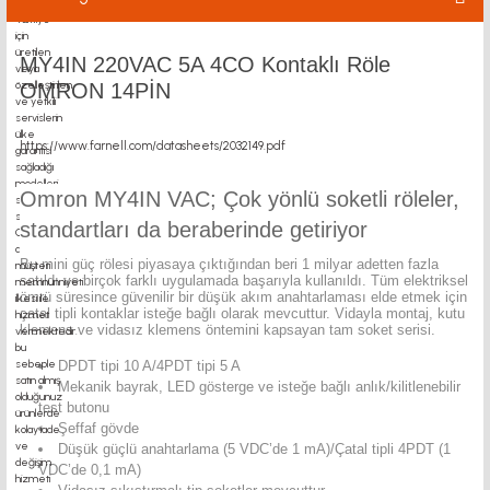
MY4IN 220VAC 5A 4CO Kontaklı Röle
OMRON 14PİN
https://www.farnell.com/datasheets/2032149.pdf
Omron MY4IN VAC; Çok yönlü soketli röleler,
standartları da beraberinde getiriyor
Bu mini güç rölesi piyasaya çıktığından beri 1 milyar adetten fazla
satıldı ve birçok farklı uygulamada başarıyla kullanıldı. Tüm elektriksel
ömrü süresince güvenilir bir düşük akım anahtarlaması elde etmek için
çatal tipli kontaklar isteğe bağlı olarak mevcuttur. Vidayla montaj, kutu
klemens ve vidasız klemens öntemini kapsayan tam soket serisi.
DPDT tipi 10 A/4PDT tipi 5 A
Mekanik bayrak, LED gösterge ve isteğe bağlı anlık/kilitlenebilir
test butonu
Şeffaf gövde
Düşük güçlü anahtarlama (5 VDC’de 1 mA)/Çatal tipli 4PDT (1
VDC’de 0,1 mA)