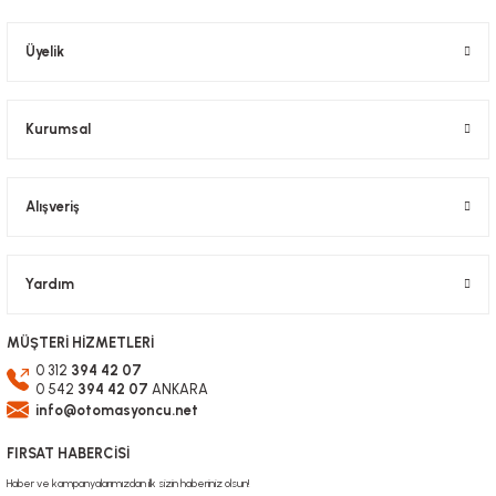
Ürün açıklamasında eksik bilgiler bulunuyor.
Ürün bilgilerinde hatalar bulunuyor.
Üyelik
Ürün fiyatı diğer sitelerden daha pahalı.
Bu ürüne benzer farklı alternatifler olmalı.
Kurumsal
Alışveriş
Gönder
Yardım
MÜŞTERİ HİZMETLERİ
0 312
394 42 07
0 542
394 42 07
ANKARA
info@otomasyoncu.net
FIRSAT HABERCİSİ
Haber ve kampanyalarımızdan ilk sizin haberiniz olsun!