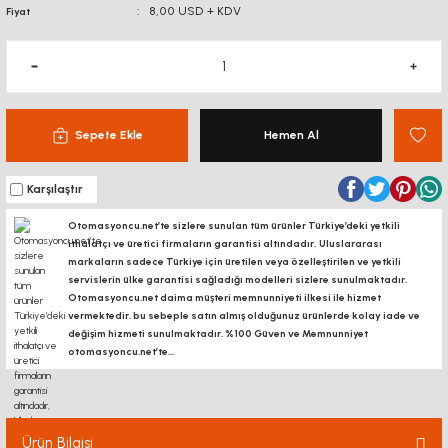
8,00 USD + KDV
Fiyat
Sepete Ekle
Hemen Al
Karşılaştır
Otomasyoncu.net’te sizlere sunulan tüm ürünler Türkiye’deki yetkili
ithalatçı ve üretici firmaların garantisi altındadır, Uluslararası
markaların sadece Türkiye için üretilen veya özelleştirilen ve yetkili
servislerin ülke garantisi sağladığı modelleri sizlere sunulmaktadır.
Otomasyoncu.net daima müşteri memnunniyeti ilkesi ile hizmet
vermektedir. bu sebeple satın almış olduğunuz ürünlerde kolay iade ve
değişim hizmeti sunulmaktadır. %100 Güven ve Memnunniyet
otomasyoncu.net’te...
Ürün Bilgisi