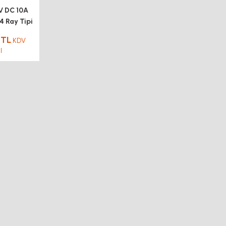
 DC 10A
 Ray Tipi
ynağı
 TL
KDV
l