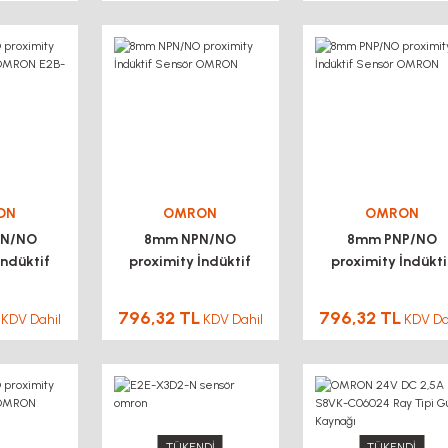
ON
OMRON
OMRON
PN/NO
8mm NPN/NO
8mm PNP/NO
İndüktif
proximity İndüktif
proximity İndükti
RON E2B-
Sensör OMRON
Sensör OMRON
8
796,32 TL
796,32 TL
KDV Dahil
KDV Dahil
KDV Da
TÜKENDİ
TÜKENDİ