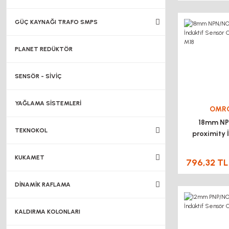
GÜÇ KAYNAĞI TRAFO SMPS
PLANET REDÜKTÖR
SENSÖR - SİVİÇ
YAĞLAMA SİSTEMLERİ
OMR
18mm N
TEKNOKOL
proximity 
Sensör OM
M1
KUKAMET
796,32 TL
DİNAMİK RAFLAMA
KALDIRMA KOLONLARI