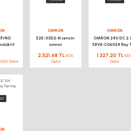
ON
OMRON
OMRON
NP/NO
E2E-X3D2-N sensör
OMRON 24V DC 2,
İndüktif
omron
S8VK-C06024 Ray T
OMRON
Güç Kaynağı
2.521,68 TL
1.327,20 TL
KDV
KD
KDV Dahil
Dahil
Dahil
Dİ
ON