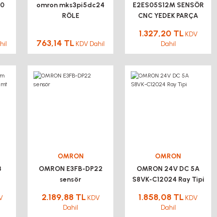
30
omron mks3pi5dc24
E2ES05S12M SENSÖR
RÖLE
CNC YEDEK PARÇA
1.327,20 TL
KDV
763,14 TL
hil
KDV Dahil
Dahil
OMRON
OMRON
3
OMRON E3FB-DP22
OMRON 24V DC 5A
sensör
S8VK-C12024 Ray Tipi
t
2.189,88 TL
1.858,08 TL
V
KDV
KDV
Dahil
Dahil