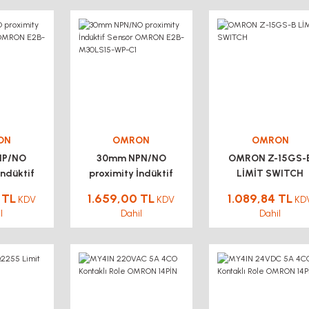
ON
OMRON
OMRON
NP/NO
30mm NPN/NO
OMRON Z-15GS-
İndüktif
proximity İndüktif
LİMİT SWITCH
RON E2B-
Sensör OMRON E2B-
 TL
1.659,00 TL
1.089,84 TL
KDV
KDV
KD
-WP-B1
M30LS15-WP-C1
l
Dahil
Dahil