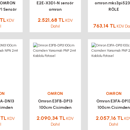
1 OMRON
E2E-X3D1-N sensör
omron mks3pi52
1 Sensör
omron
RÖLE
 TL
2.521,68 TL
KDV
KDV
763,14 TL
l
Dahil
KDV Da
ON
OMRON
OMRON
FA-DN13
Omron E3FB-DP13
Omron E3FA-DP1
simden
100cm Cisimden
100cm Cisimden
 NPN 2mt
Yansımalı PNP 2mt
Yansımalı PNP 2m
 TL
2.090,34 TL
2.057,16 TL
KDV
KDV
KD
otosel
Kablolu Fotosel
Kablolu Fotosel
l
Dahil
Dahil