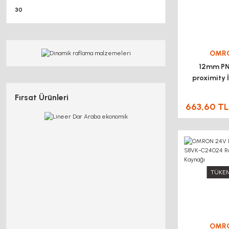
30
OMR
12mm P
proximity 
Sensör 
Fırsat Ürünleri
663,60 TL
TÜKEN
OMR