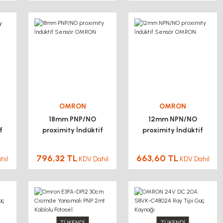
OMRON
OMRON
18mm PNP/NO
12mm NPN/NO
f
proximity İndüktif
proximity İndüktif
Sensör OMRON
Sensör OMRON
796,32 TL
663,60 TL
hil
KDV Dahil
KDV Dahil
TÜKENDİ
TÜKENDİ