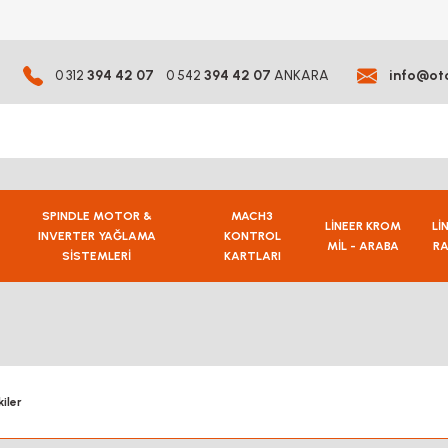
0 312
394 42 07
0 542
394 42 07
ANKARA
info@ot
SPINDLE MOTOR &
MACH3
LİNEER KROM
Lİ
INVERTER YAĞLAMA
KONTROL
MİL - ARABA
RA
SİSTEMLERİ
KARTLARI
iler