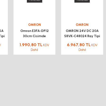
OMRON
OMRON
5A
Omron E3FA-DP12
OMRON 24V DC 20A
ipi
30cm Cisimde
S8VK-C48024 Ray Tipi
Yansımalı PNP 2mt
Güç Kaynağı
1.990,80 TL
6.967,80 TL
V
KDV
KDV
Kablolu Fotosel
Dahil
Dahil