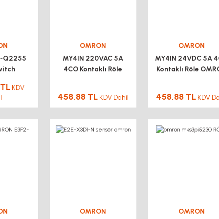
ON
OMRON
OMRON
L-Q2255
MY4IN 220VAC 5A
MY4IN 24VDC 5A 
witch
4CO Kontaklı Röle
Kontaklı Röle OM
OMRON 14PİN
14PİN
 TL
KDV
458,88 TL
458,88 TL
l
KDV Dahil
KDV Da
ON
OMRON
OMRON