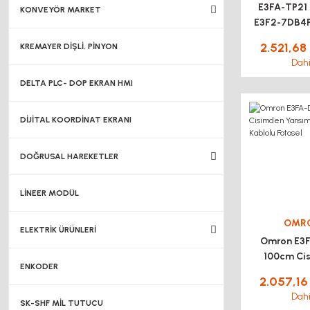
E3FA-TP2
KONVEYÖR MARKET
E3F2-7DB4P
2.521,68
KREMAYER DİŞLİ, PİNYON
Dahi
DELTA PLC- DOP EKRAN HMI
DİJİTAL KOORDİNAT EKRANI
DOĞRUSAL HAREKETLER
LİNEER MODÜL
OMR
ELEKTRİK ÜRÜNLERİ
Omron E3
100cm Ci
ENKODER
Yansımalı
2.057,16
Kablolu F
Dahi
SK-SHF MİL TUTUCU