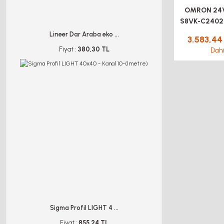
OMRON 24V
S8VK-C24024
Güç Ka
Lineer Dar Araba eko ...
3.583,44
Fiyat :
380,30 TL
Dahi
Sigma Profil LIGHT 4 ...
Fiyat :
855,24 TL