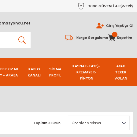
%100 GÜVENLİ ALIŞVERİŞ
omasyoncu.net
Giriş Yap
Üye Ol
Kargo Sorgulama
Sepetim
KASNAK-KAYIŞ-
AYAK
NEER KIZAK
KABLO
SİGMA
KREMAYER-
TEKER
Y - ARABA
KANALI
PROFİL
PİNYON
VOLAN
Toplam 31 ürün