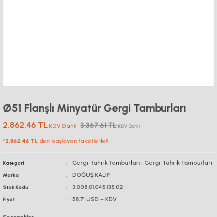
Ø51 Flanşlı Minyatür Gergi Tamburları
2.862,46 TL
3.367,61 TL
KDV Dahil
KDV Dahil
*
2.862,46 TL
den başlayan taksitlerle!!
Gergi-Tahrik Tamburları
,
Gergi-Tahrik Tamburları
Kategori
DOĞUŞ KALIP
Marka
3.008.01.045.135.02
Stok Kodu
58,71 USD + KDV
Fiyat