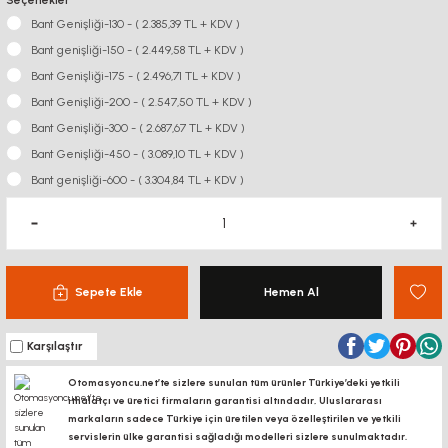
Seçenekler
Bant Genişliği-130 - ( 2.385,39 TL + KDV )
Bant genişliği-150 - ( 2.449,58 TL + KDV )
Bant Genişliği-175 - ( 2.496,71 TL + KDV )
Bant Genişliği-200 - ( 2.547,50 TL + KDV )
Bant Genişliği-300 - ( 2.687,67 TL + KDV )
Bant Genişliği-450 - ( 3.089,10 TL + KDV )
Bant genişliği-600 - ( 3.304,84 TL + KDV )
Sepete Ekle
Hemen Al
Karşılaştır
Otomasyoncu.net’te sizlere sunulan tüm ürünler Türkiye’deki yetkili
ithalatçı ve üretici firmaların garantisi altındadır, Uluslararası
markaların sadece Türkiye için üretilen veya özelleştirilen ve yetkili
servislerin ülke garantisi sağladığı modelleri sizlere sunulmaktadır.