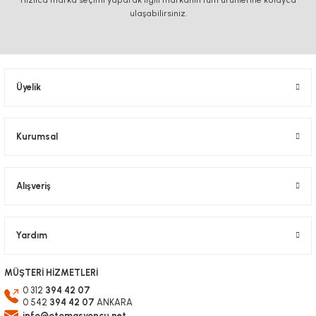
Hızlıca marka seçimi yaparak ilgili markanın tüm ürünlerine kolayca
Görüş ve önerileriniz için teşekkür ederiz.
ulaşabilirsiniz.
Ürün resmi kalitesiz, bozuk veya görüntülenemiyor.
Ürün açıklamasında eksik bilgiler bulunuyor.
Ürün bilgilerinde hatalar bulunuyor.
Üyelik
Ürün fiyatı diğer sitelerden daha pahalı.
Bu ürüne benzer farklı alternatifler olmalı.
Kurumsal
Alışveriş
Gönder
Yardım
MÜŞTERİ HİZMETLERİ
0 312
394 42 07
0 542
394 42 07
ANKARA
info@otomasyoncu.net