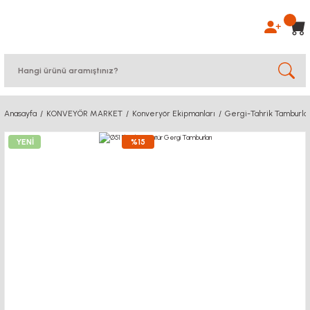
Anasayfa
KONVEYÖR MARKET
Konveryör Ekipmanları
Gergi-Tahrik Tamburlar
YENİ
%15