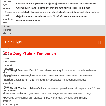
servislerin ülke garantisi sağladığı modelleri sizlere sunulmaktadır.
Otomasyoncu.net daima müşteri memnunniyeti ilkesi ile hizmet
vermektedir. bu sebeple satın almış olduğunuz ürünlerde kolay iade ve
değişim hizmeti sunulmaktadır. %100 Güven ve Memnunniyet
otomasyoncu.net’te...
Ürün Bilgisi
Ø76 Gergi-Tahrik Tamburları
Ø76 Gergi Tamburu
Ekstürüzyon sistem konveyör tamburları daha borudan ve
kaynak sistemi ile oluşturulan tambur yapımına göre hem zaman hem maliyet
avantajı sağlar. Ø76 - Ø114 iki değişik çapta kullanım seçenekleri sağlar.
Ø76 Tahrik Tamburu
İki taraflı flanşlı ve rulman yataklamalı alüminyum ekstürüzyon
konveyör tamburları, çok pratik konveyör oluşumlarına imkan sağlar. Değişik
boylarda üretilebildiği gibi, standart 5 boy yukarıdaki şemada belirtilmiştir.