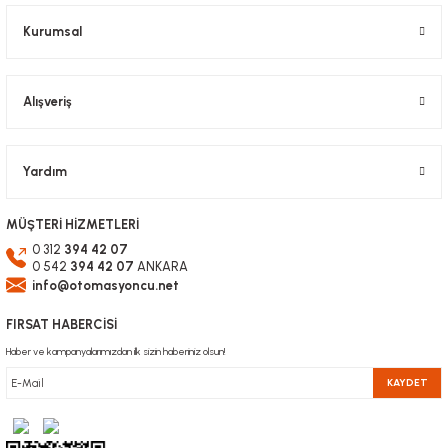
Bu ürüne benzer farklı alternatifler olmalı.
Kurumsal
Alışveriş
Gönder
Yardım
MÜŞTERİ HİZMETLERİ
0 312
394 42 07
0 542
394 42 07
ANKARA
info@otomasyoncu.net
FIRSAT HABERCİSİ
Haber ve kampanyalarımızdan ilk sizin haberiniz olsun!
KAYDET