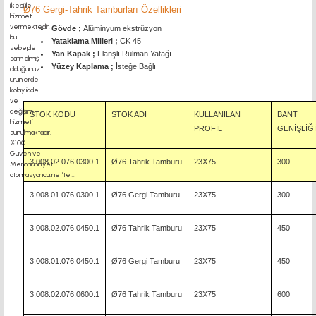
Ø76 Gergi-Tahrik Tamburları Özellikleri
Gövde ;
Alüminyum ekstrüzyon
Yataklama Milleri ;
CK 45
Yan Kapak ;
Flanşlı Rulman Yatağı
Yüzey Kaplama ;
İsteğe Bağlı
STOK KODU
STOK ADI
KULLANILAN
BANT
PROFİL
GENİŞLİĞİ
3.008.02.076.0300.1
Ø76 Tahrik Tamburu
23X75
300
3.008.01.076.0300.1
Ø76 Gergi Tamburu
23X75
300
3.008.02.076.0450.1
Ø76 Tahrik Tamburu
23X75
450
3.008.01.076.0450.1
Ø76 Gergi Tamburu
23X75
450
3.008.02.076.0600.1
Ø76 Tahrik Tamburu
23X75
600