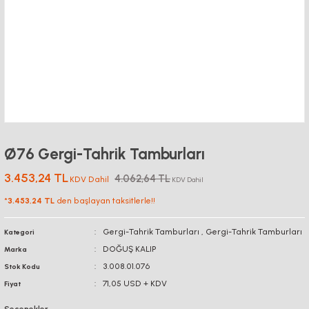
Ø76 Gergi-Tahrik Tamburları
3.453,24 TL
4.062,64 TL
KDV Dahil
KDV Dahil
*
3.453,24 TL
den başlayan taksitlerle!!
Gergi-Tahrik Tamburları
,
Gergi-Tahrik Tamburları
Kategori
DOĞUŞ KALIP
Marka
3.008.01.076
Stok Kodu
71,05 USD + KDV
Fiyat