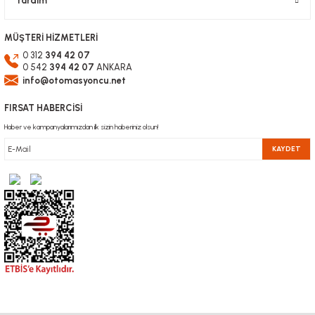
Yardım
MÜŞTERİ HİZMETLERİ
0 312
394 42 07
0 542
394 42 07
ANKARA
info@otomasyoncu.net
FIRSAT HABERCİSİ
Haber ve kampanyalarımızdan ilk sizin haberiniz olsun!
KAYDET