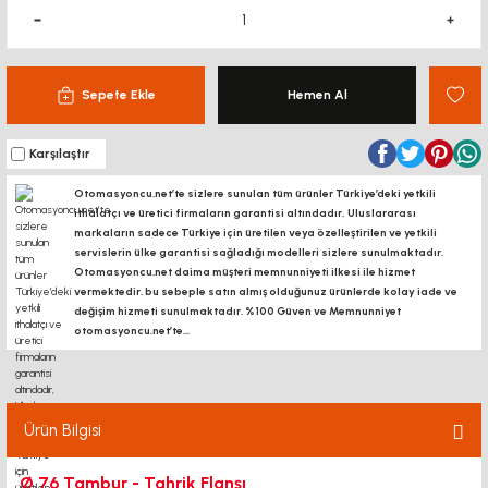
Sepete Ekle
Hemen Al
Karşılaştır
Otomasyoncu.net’te sizlere sunulan tüm ürünler Türkiye’deki yetkili
ithalatçı ve üretici firmaların garantisi altındadır, Uluslararası
markaların sadece Türkiye için üretilen veya özelleştirilen ve yetkili
servislerin ülke garantisi sağladığı modelleri sizlere sunulmaktadır.
Otomasyoncu.net daima müşteri memnunniyeti ilkesi ile hizmet
vermektedir. bu sebeple satın almış olduğunuz ürünlerde kolay iade ve
değişim hizmeti sunulmaktadır. %100 Güven ve Memnunniyet
otomasyoncu.net’te...
Ürün Bilgisi
Ø 76 Tambur - Tahrik Flanşı