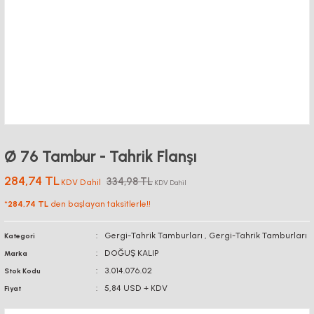
Ø 76 Tambur - Tahrik Flanşı
284,74 TL
334,98 TL
KDV Dahil
KDV Dahil
*
284,74 TL
den başlayan taksitlerle!!
Gergi-Tahrik Tamburları
,
Gergi-Tahrik Tamburları
Kategori
DOĞUŞ KALIP
Marka
3.014.076.02
Stok Kodu
5,84 USD + KDV
Fiyat