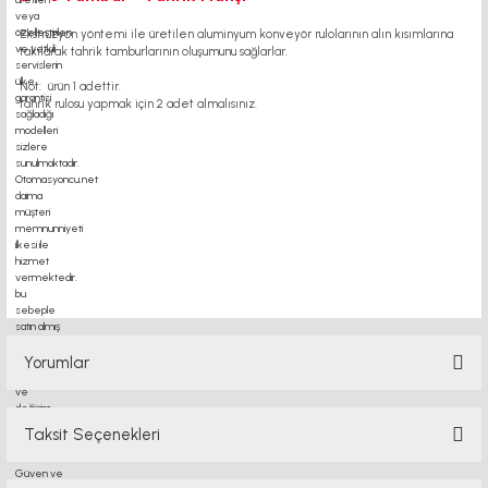
Ekstrüzyon yöntemi ile üretilen aluminyum konveyör rulolarının alın kısımlarına
takılarak tahrik tamburlarının oluşumunu sağlarlar.
Not: ürün 1 adettir.
tahrik rulosu yapmak için 2 adet almalısınız.
motor kaplin fiyatları, sigma profil, 3d yazıcı, kremayer dişli, 45x45 sigma profil,
delta haberleşme kablosu, delta plc fiyat, konveyör bant, kramiyer dişli, mantar
stop, otomatik yağlama sistemleri, rulolu konveyör fiyatları, 12v 50a güç kaynağı,
2kw servo motor, 20x20 sigma profil, 20x20 sigma profil somunu, 22 5 180 sigma
alüminyum, 30*30 profil, 3d printer elektronik kit, 3d printer kit, 3d
Yorumlar
Taksit Seçenekleri
Bu ürüne ilk yorumu siz yapın!