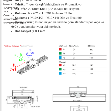
Hız ;
Vmax = 5m/sn
Tahrik ;
Triger Kayışlı,Vidalı,Zincir ve Pnömatik vb.
Mil ;
Ø12-20 Krom Kaplı (0,2-0,33µ) İndüksiyonlu
Rulman ;
Rv 202 - Lfr 5201 Rulman 62 Hrc
Saplama ;
(M10X10) - (M12X14) Düz ve Eksantrik
Koruyucular ;
Kullanım yeri ve şekline göre standart siper keçe ve
körük uygulamaları yapılabilmektedir.
Hassasiyet ;
± 0.1 mm