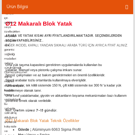
Ürün Bilgisi
Ø12 Makaralı Blok Yatak
ARABA VE YATAK KISMI AYRI FİYATLANDIRILMAKTADIR. SEÇENEKLERDEN
SEÇİM YAPABİLİRSİNİZ.
.
DİĞER MODEL KAPALI, YANDAN SIKMALI ARABA TÜRÜ İÇİN AYRICA FİYAT ALINIZ.
Orta yük taşıma kapasitesi gerektiren uygulamalarda kullanılan bu
yataklar, Manuel veya pistonlu çalışma imkanı sunar.
Sessiz çalışmaları ve az bakım gerektirmeleri en önemli özellikleridir.
Siperli arabalar tozlu ortamlarda kullanılmaya elverişlidir.
Kilitli arabalar, tek kilitli sistemde 150 N, çift kilitli sistemde ise 300 N 'a kadar yük
sabitlemeye olanak tanır.
Orta sınıf yataklamalar, giyotin ve abkantların boyama mekanizmaları bazı kullanım
yerlerine örnek olarak verilebilir.
Not: Üretim süresi 7-15 gündür.
Ø12 Makaralı Blok Yatak Teknik Özellikler
Gövde ;
Alüminyum 6063 Sigma Profil