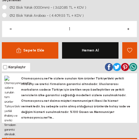
Seçenekler
Ø12 Blok Yatak (1000mm) - ( 3.620,85 TL + KDV )
Ø12 Blok Yatak Arabası - ( 4.409,55 TL + KDV )
Sepete Ekle
Hemen Al
Karşılaştır
Otomasyoncu.net’te sizlere sunulan tüm ürünler Türkiye’deki yetkili
ithalatçı ve üretici firmaların garantisi altındadır, Uluslararası
markaların sadece Türkiye için üretilen veya özelleştirilen ve yetkili
servislerin ülke garantisi sağladığı modelleri sizlere sunulmaktadır.
Otomasyoncu.net daima müşteri memnunniyeti ilkesi ile hizmet
vermektedir. bu sebeple satın almış olduğunuz ürünlerde kolay iade ve
değişim hizmeti sunulmaktadır. %100 Güven ve Memnunniyet
otomasyoncu.net’te...