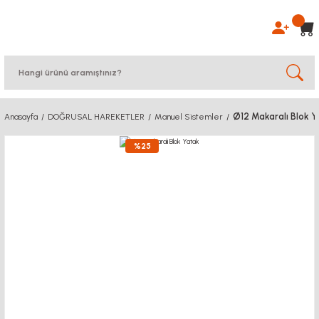
Ø12 Makaralı Blok 
Anasayfa
DOĞRUSAL HAREKETLER
Manuel Sistemler
%25