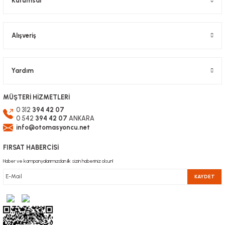
Kurumsal
Alışveriş
Gönder
Yardım
MÜŞTERİ HİZMETLERİ
0 312
394 42 07
0 542
394 42 07
ANKARA
info@otomasyoncu.net
FIRSAT HABERCİSİ
Haber ve kampanyalarımızdan ilk sizin haberiniz olsun!
KAYDET