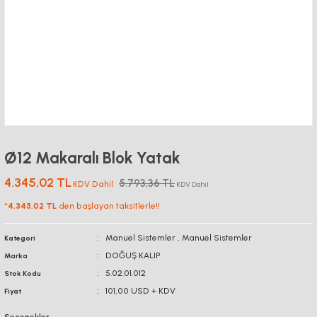
Ø12 Makaralı Blok Yatak
4.345,02 TL
5.793,36 TL
KDV Dahil
KDV Dahil
*
4.345,02 TL
den başlayan taksitlerle!!
Manuel Sistemler
,
Manuel Sistemler
Kategori
DOĞUŞ KALIP
Marka
5.02.01.012
Stok Kodu
101,00 USD + KDV
Fiyat