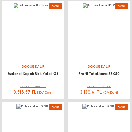
%25
%25
DOĞUŞ KALIP
DOĞUŞ KALIP
Makaralı Kapalı Blok Yatak Ø8
Profil Yataklama 38X50
4.688,76 TL KDV Dahil
4.174,14 TL KDV Dahil
3.516,57 TL
3.130,61 TL
KDV Dahil
KDV Dahil
%25
%25