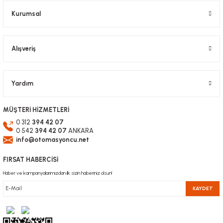
Kurumsal
Alışveriş
Yardım
MÜŞTERİ HİZMETLERİ
0 312
394 42 07
0 542
394 42 07
ANKARA
info@otomasyoncu.net
FIRSAT HABERCİSİ
Haber ve kampanyalarımızdan ilk sizin haberiniz olsun!
KAYDET