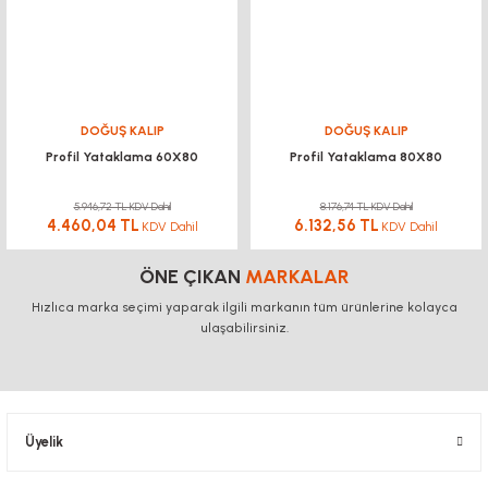
DOĞUŞ KALIP
DOĞUŞ KALIP
Profil Yataklama 60X80
Profil Yataklama 80X80
5.946,72 TL KDV Dahil
8.176,74 TL KDV Dahil
4.460,04 TL
6.132,56 TL
KDV Dahil
KDV Dahil
ÖNE ÇIKAN
MARKALAR
Hızlıca marka seçimi yaparak ilgili markanın tüm ürünlerine kolayca
ulaşabilirsiniz.
Üyelik