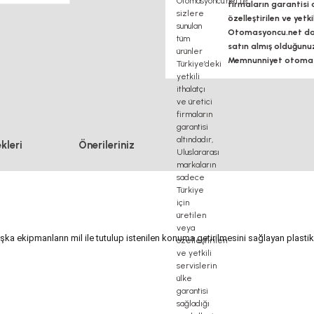
firmaların garantisi 
özelleştirilen ve yetk
Otomasyoncu.net daim
satın almış olduğunu
Memnunniyet otomasy
kleri
Önerileriniz
ka ekipmanların mil ile tutulup istenilen konuma getirilmesini sağlayan plastik