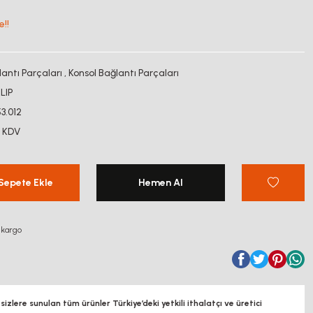
e!!
lantı Parçaları
,
Konsol Bağlantı Parçaları
LIP
53.012
+ KDV
Sepete Ekle
Hemen Al
 kargo
zlere sunulan tüm ürünler Türkiye’deki yetkili ithalatçı ve üretici