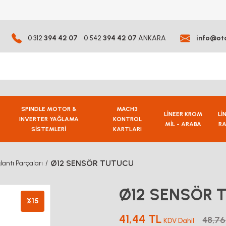
0 312
394 42 07
0 542
394 42 07
ANKARA
info@ot
SPINDLE MOTOR &
MACH3
LİNEER KROM
Lİ
INVERTER YAĞLAMA
KONTROL
MİL - ARABA
RA
SİSTEMLERİ
KARTLARI
Ø12 SENSÖR TUTUCU
lantı Parçaları
Ø12 SENSÖR 
%15
41,44 TL
48,76
KDV Dahil