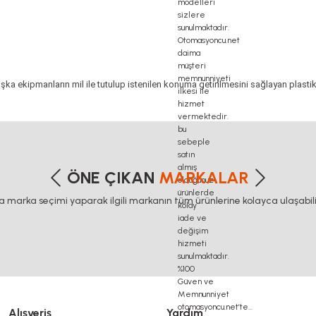
ka ekipmanların mil ile tutulup istenilen konuma getirilmesini sağlayan plastik
ka ekipmanların mil ile tutulup istenilen konuma getirilmesini sağlayan plastik
ka ekipmanların mil ile tutulup istenilen konuma getirilmesini sağlayan plastik
ka ekipmanların mil ile tutulup istenilen konuma getirilmesini sağlayan plastik
etersiz gördüğünüz noktaları öneri formunu kullanarak tarafımıza iletebilirsiniz
Bu ürüne ilk yorumu siz yapın!
ÖNE ÇIKAN
MARKALAR
ca marka seçimi yaparak ilgili markanın tüm ürünlerine kolayca ulaşabilir
Yorum Yaz
Alışveriş
Yardım