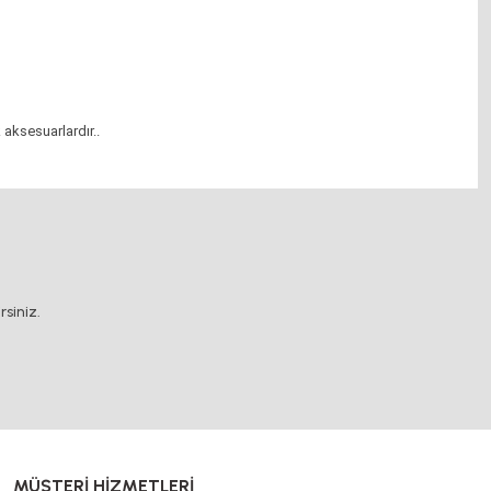
 aksesuarlardır.
.
 aksesuarlardır.
.
 aksesuarlardır.
.
 aksesuarlardır.
.
.
siniz.
MÜŞTERİ HİZMETLERİ