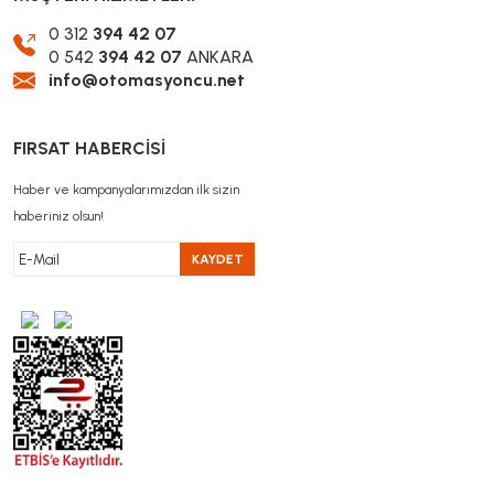
0 312
394 42 07
0 542
394 42 07
ANKARA
info@otomasyoncu.net
FIRSAT HABERCİSİ
Haber ve kampanyalarımızdan ilk sizin
haberiniz olsun!
KAYDET