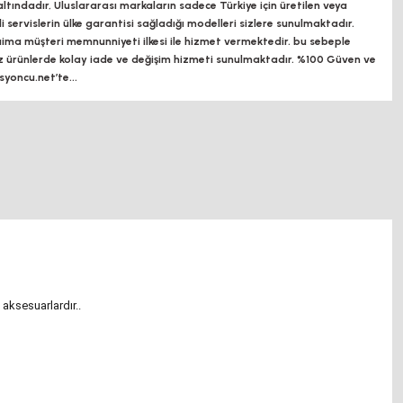
altındadır, Uluslararası markaların sadece Türkiye için üretilen veya
ili servislerin ülke garantisi sağladığı modelleri sizlere sunulmaktadır.
a müşteri memnunniyeti ilkesi ile hizmet vermektedir. bu sebeple
z ürünlerde kolay iade ve değişim hizmeti sunulmaktadır. %100 Güven ve
oncu.net’te...
 aksesuarlardır.
.