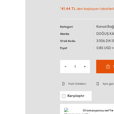
*
41,44 TL
den başlayan taksitlerl
Konsol Bağ
Kategori
DOĞUŞ KA
Marka
3.006.214.1
Stok Kodu
0,85 USD 
Fiyat
Hızlı Gönderi
Aynı gün
Karşılaştır
Otomasyoncu.net’te si