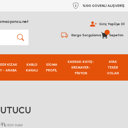
%100 GÜVENLİ ALIŞVERİŞ
omasyoncu.net
Giriş Yap
Üye Ol
Kargo Sorgulama
Sepetim
KASNAK-KAYIŞ-
AYAK
NEER KIZAK
KABLO
SİGMA
KREMAYER-
TEKER
Y - ARABA
KANALI
PROFİL
PİNYON
VOLAN
TUTUCU
 TL
KDV Dahil