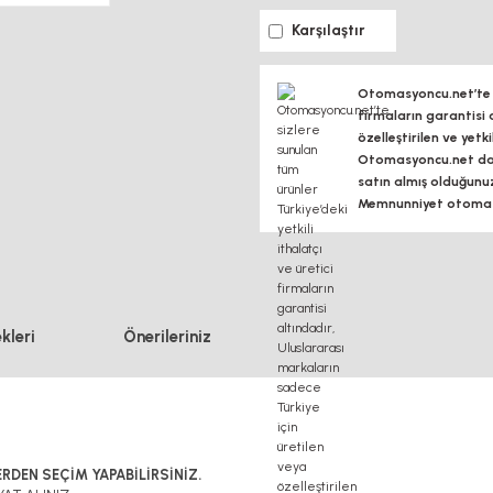
Karşılaştır
Otomasyoncu.net’te si
firmaların garantisi 
özelleştirilen ve yetk
Otomasyoncu.net daim
satın almış olduğunu
Memnunniyet otomasy
kleri
Önerileriniz
RDEN SEÇİM YAPABİLİRSİNİZ.