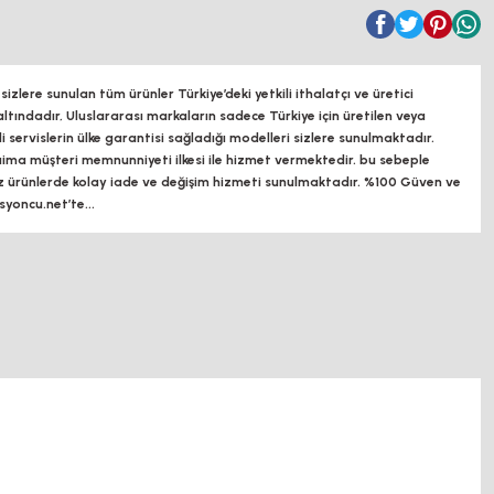
zlere sunulan tüm ürünler Türkiye’deki yetkili ithalatçı ve üretici
altındadır, Uluslararası markaların sadece Türkiye için üretilen veya
ili servislerin ülke garantisi sağladığı modelleri sizlere sunulmaktadır.
a müşteri memnunniyeti ilkesi ile hizmet vermektedir. bu sebeple
z ürünlerde kolay iade ve değişim hizmeti sunulmaktadır. %100 Güven ve
oncu.net’te...