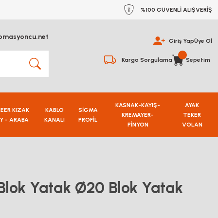
%100 GÜVENLİ ALIŞVERİŞ
omasyoncu.net
Giriş Yap
Üye Ol
Kargo Sorgulama
Sepetim
KASNAK-KAYIŞ-
AYAK
NEER KIZAK
KABLO
SİGMA
KREMAYER-
TEKER
Y - ARABA
KANALI
PROFİL
PİNYON
VOLAN
Blok Yatak Ø20 Blok Yatak