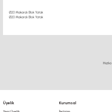
Ø20 Makaralı Blok Yatak
Ø20 Makaralı Blok Yatak
Bu ürünün fiyat bilgisi, resim, ürün açıklamalarında ve diğer konularda y
Görüş ve önerileriniz için teşekkür ederiz.
Ürün resmi kalitesiz, bozuk veya görüntülenemiyor.
Hızlı
Ürün açıklamasında eksik bilgiler bulunuyor.
Ürün bilgilerinde hatalar bulunuyor.
Ürün fiyatı diğer sitelerden daha pahalı.
Bu ürüne benzer farklı alternatifler olmalı.
Üyelik
Kurumsal
Yeni Üyelik
İletişim