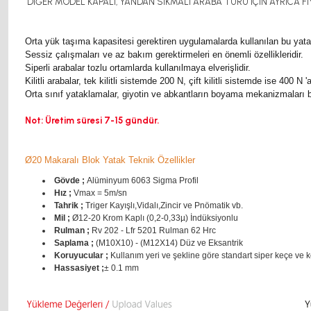
DİĞER MODEL KAPALI, YANDAN SIKMALI ARABA TÜRÜ İÇİN AYRICA FİY
Orta yük taşıma kapasitesi gerektiren uygulamalarda kullanılan bu yat
Sessiz çalışmaları ve az bakım gerektirmeleri en önemli özellikleridir.
Siperli arabalar tozlu ortamlarda kullanılmaya elverişlidir.
Kilitli arabalar, tek kilitli sistemde 200 N, çift kilitli sistemde ise 400 
Orta sınıf yataklamalar, giyotin ve abkantların boyama mekanizmaları baz
Not: Üretim süresi 7-15 gündür.
Ø20 Makaralı Blok Yatak Teknik Özellikler
Gövde ;
Alüminyum 6063 Sigma Profil
Hız ;
Vmax = 5m/sn
Tahrik ;
Triger Kayışlı,Vidalı,Zincir ve Pnömatik vb.
Mil ;
Ø12-20 Krom Kaplı (0,2-0,33µ) İndüksiyonlu
Rulman ;
Rv 202 - Lfr 5201 Rulman 62 Hrc
Saplama ;
(M10X10) - (M12X14) Düz ve Eksantrik
Koruyucular ;
Kullanım yeri ve şekline göre standart siper keçe ve 
Hassasiyet ;
± 0.1 mm