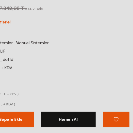
7.342,08 TL
KDV Dahil
lerle!!
stemler
,
Manuel Sistemler
LIP
0_def1d1
 + KDV
0 TL + KDV )
TL + KDV )
Sepete Ekle
Hemen Al