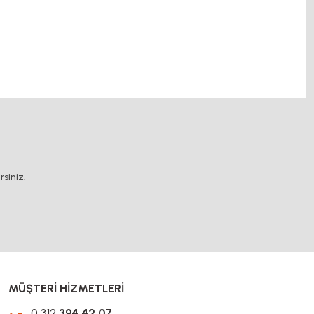
.
siniz.
MÜŞTERİ HİZMETLERİ
0 312
394 42 07