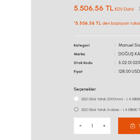
5.506,56 TL
KDV Dahil
*
5.506,56 TL
den başlayan taksit
Manuel Si
Kategori
DOĞUŞ KA
Marka
5.02.01.02
Stok Kodu
128,00 USD
Fiyat
Seçenekler
Ø20 Blok Yatak (1000mm) - ( 4.588,8
Ø20 Blok Yatak Arabası - ( 4.588,80 