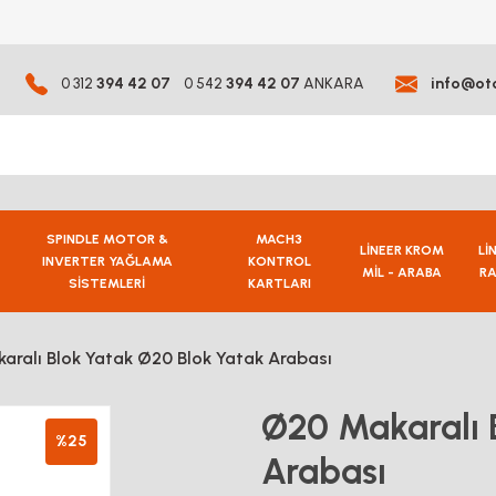
0 312
394 42 07
0 542
394 42 07
ANKARA
info@ot
SPINDLE MOTOR &
MACH3
LİNEER KROM
Lİ
INVERTER YAĞLAMA
KONTROL
MİL - ARABA
RA
SİSTEMLERİ
KARTLARI
aralı Blok Yatak Ø20 Blok Yatak Arabası
Ø20 Makaralı 
%25
Arabası