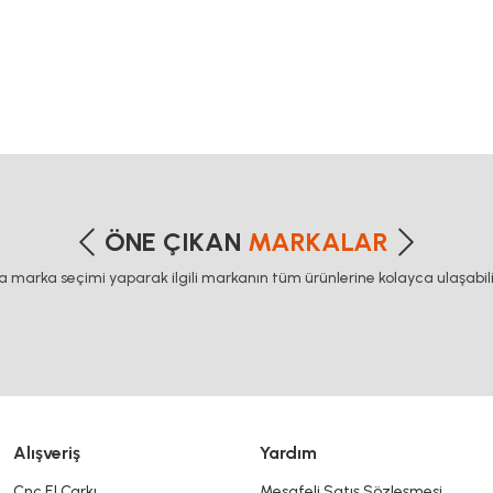
etersiz gördüğünüz noktaları öneri formunu kullanarak tarafımıza iletebilirsiniz
Bu ürüne ilk yorumu siz yapın!
ÖNE ÇIKAN
MARKALAR
ca marka seçimi yaparak ilgili markanın tüm ürünlerine kolayca ulaşabilir
Yorum Yaz
Alışveriş
Yardım
Cnc El Çarkı
Mesafeli Satış Sözleşmesi