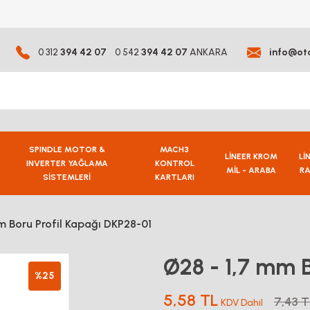
0 312
394 42 07
0 542
394 42 07
ANKARA
info@ot
SPINDLE MOTOR &
MACH3
LİNEER KROM
Lİ
INVERTER YAĞLAMA
KONTROL
MİL - ARABA
RA
SİSTEMLERİ
KARTLARI
m Boru Profil Kapağı DKP28-01
Ø28 - 1,7 mm B
%25
5,58 TL
7,43 T
KDV Dahil