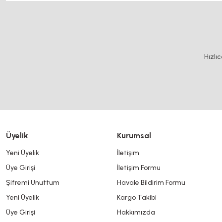
Bu ürünün fiyat bilgisi, resim, ürün açıklamalarında ve diğer konularda y
Görüş ve önerileriniz için teşekkür ederiz.
Ürün resmi kalitesiz, bozuk veya görüntülenemiyor.
Hızlı
Ürün açıklamasında eksik bilgiler bulunuyor.
Ürün bilgilerinde hatalar bulunuyor.
Ürün fiyatı diğer sitelerden daha pahalı.
Bu ürüne benzer farklı alternatifler olmalı.
Üyelik
Kurumsal
Yeni Üyelik
İletişim
Üye Girişi
İletişim Formu
Şifremi Unuttum
Havale Bildirim Formu
Yeni Üyelik
Kargo Takibi
Üye Girişi
Hakkımızda