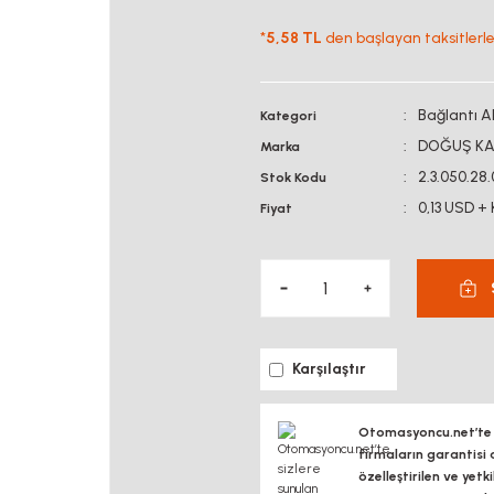
*
5,58 TL
den başlayan taksitlerle
Bağlantı A
Kategori
DOĞUŞ KA
Marka
2.3.050.28.
Stok Kodu
0,13 USD +
Fiyat
Karşılaştır
Otomasyoncu.net’te si
firmaların garantisi 
özelleştirilen ve yetk