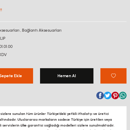
!!
ksesuarları
,
Bağlantı Aksesuarları
LIP
01.01.00
 KDV
Sepete Ekle
Hemen Al
zlere sunulan tüm ürünler Türkiye’deki yetkili ithalatçı ve üretici
altındadır, Uluslararası markaların sadece Türkiye için üretilen veya
ili servislerin ülke garantisi sağladığı modelleri sizlere sunulmaktadır.