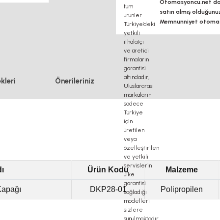
Otomasyoncu.net daim
satın almış olduğunu
Memnunniyet otomasy
kleri
Önerileriniz
ı
Ürün Kodu
Malzeme
Kapağı
DKP28-01
Polipropilen