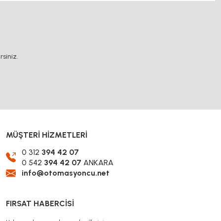
.
siniz.
MÜŞTERİ HİZMETLERİ
0 312
394 42 07
0 542
394 42 07
ANKARA
info@otomasyoncu.net
FIRSAT HABERCİSİ