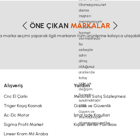
etersiz gördüğünüz noktaları öneri formunu kullanarak tarafımıza iletebilirsiniz
Bu ürüne ilk yorumu siz yapın!
ÖNE ÇIKAN
MARKALAR
ca marka seçimi yaparak ilgili markanın tüm ürünlerine kolayca ulaşabilir
Yorum Yaz
Alışveriş
Yardım
Cnc El Çarkı
Mesafeli Satış Sözleşmesi
Triger Kayış Kasnak
Gizlilik ve Güvenlik
Gönder
Ac-Dc Motor
İptal İade Koşullari
Sigma Profil Market
Kişisel Veriler Politikası
Lineer Krom Mil Araba