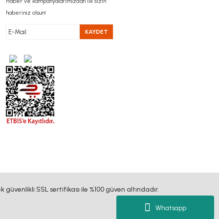
Haber ve kampanyalarımızdan ilk sizin
haberiniz olsun!
KAYDET
k güvenlikli SSL sertifikası ile %100 güven altındadır.
Whatsapp