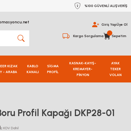
%100 GÜVENLİ ALIŞVERİŞ
omasyoncu.net
Giriş Yap
Üye Ol
Kargo Sorgulama
Sepetim
KASNAK-KAYIŞ-
AYAK
NEER KIZAK
KABLO
SİGMA
KREMAYER-
TEKER
Y - ARABA
KANALI
PROFİL
PİNYON
VOLAN
oru Profil Kapağı DKP28-01
L
KDV Dahil