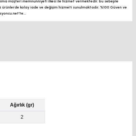
a müşteri memnunniyeti ilkesi ile hizmet vermektedir. bu sebeple
z ürünlerde kolay iade ve değişim hizmeti sunulmaktadır. %100 Güven ve
oncu.net’te...
Ağırlık (gr)
2