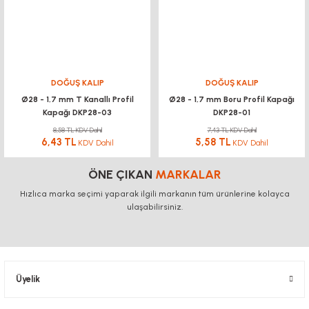
DOĞUŞ KALIP
DOĞUŞ KALIP
Ø28 - 1,7 mm T Kanallı Profil
Ø28 - 1,7 mm Boru Profil Kapağı
Kapağı DKP28-03
DKP28-01
8,58 TL KDV Dahil
7,43 TL KDV Dahil
6,43 TL
5,58 TL
KDV Dahil
KDV Dahil
ÖNE ÇIKAN
MARKALAR
Hızlıca marka seçimi yaparak ilgili markanın tüm ürünlerine kolayca
ulaşabilirsiniz.
Üyelik