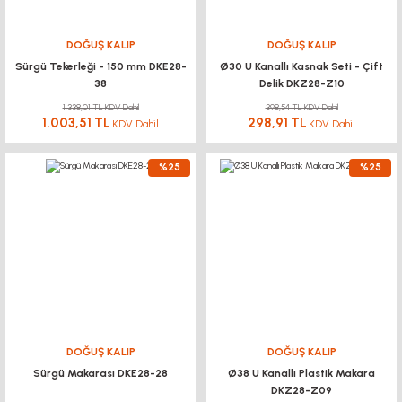
DOĞUŞ KALIP
DOĞUŞ KALIP
Sürgü Tekerleği - 150 mm DKE28-
Ø30 U Kanallı Kasnak Seti - Çift
38
Delik DKZ28-Z10
1.338,01 TL KDV Dahil
398,54 TL KDV Dahil
1.003,51 TL
298,91 TL
KDV Dahil
KDV Dahil
%25
%25
DOĞUŞ KALIP
DOĞUŞ KALIP
Sürgü Makarası DKE28-28
Ø38 U Kanallı Plastik Makara
DKZ28-Z09