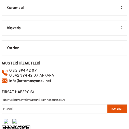
Kurumsal
Alışveriş
Yardım
MÜŞTERİ HİZMETLERİ
0 312
394 42 07
0 542
394 42 07
ANKARA
info@otomasyoncu.net
FIRSAT HABERCİSİ
Haber ve kampanyalarımızdan ilk sizin haberiniz olsun!
KAYDET