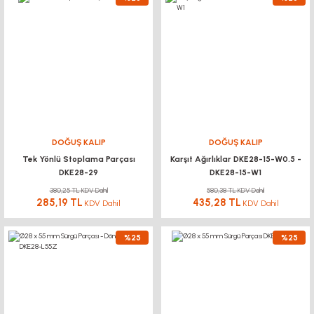
DOĞUŞ KALIP
DOĞUŞ KALIP
Tek Yönlü Stoplama Parçası
Karşıt Ağırlıklar DKE28-15-W0.5 -
DKE28-29
DKE28-15-W1
380,25 TL KDV Dahil
580,38 TL KDV Dahil
285,19 TL
435,28 TL
KDV Dahil
KDV Dahil
%25
%25