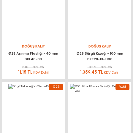
DOĞUŞ KALIP
DOĞUŞ KALIP
Ø28 Aşınma Plastiği - 40 mm
Ø28 Sürgü Kızağı - 100 mm
DKL40-03
DKE28-13-L100
14,87 TL KDV Dahil
1.812,61 TL KDV Dahil
11,15 TL
1.359,45 TL
KDV Dahil
KDV Dahil
%25
%25