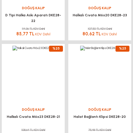
DOĞUŞ KALIP
DOĞUŞ KALIP
D Tipi Halka Askı Aparatı DKE28-
Halkalı Cıvata M6x20 DKE28-23
22
114,36 TL KDV Dahil
107,50 TL KDV Dahil
85,77 TL
80,62 TL
KDV Dahil
KDV Dahil
%25
%25
DOĞUŞ KALIP
DOĞUŞ KALIP
Halkalı Cıvata M6x23 DKE28-21
Halat Bağlantı Klipsi DKE28-20
108,64 TL KDV Dahil
75,48 TL KDV Dahil