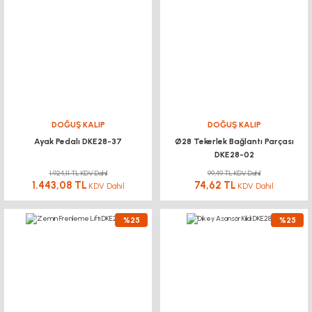
DOĞUŞ KALIP
DOĞUŞ KALIP
Ayak Pedalı DKE28-37
Ø28 Tekerlek Bağlantı Parçası
DKE28-02
1.924,11 TL KDV Dahil
99,49 TL KDV Dahil
1.443,08 TL
74,62 TL
KDV Dahil
KDV Dahil
%25
%25