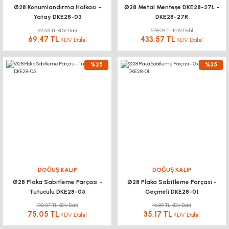
Ø28 Konumlandırma Halkası -
Ø28 Metal Menteşe DKE28-27L -
Yatay DKE28-03
DKE28-27R
92,63 TL KDV Dahil
578,09 TL KDV Dahil
69,47 TL
433,57 TL
KDV Dahil
KDV Dahil
%25
%25
DOĞUŞ KALIP
DOĞUŞ KALIP
Ø28 Plaka Sabitleme Parçası -
Ø28 Plaka Sabitleme Parçası -
Tutuculu DKE28-05
Geçmeli DKE28-01
100,07 TL KDV Dahil
46,89 TL KDV Dahil
75,05 TL
35,17 TL
KDV Dahil
KDV Dahil