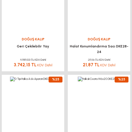
DOĞUŞ KALIP
DOĞUŞ KALIP
Geri Çekilebilir Yay
Halat Konumlandırma Sacı DKE28-
24
4.989,53 TL KDV Dahil
29,16 TL KDV Dahil
3.742,15 TL
21,87 TL
KDV Dahil
KDV Dahil
%25
%25