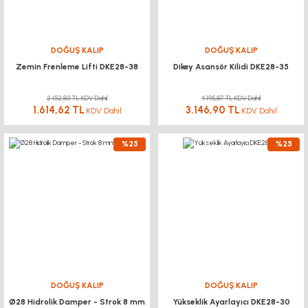
DOĞUŞ KALIP
DOĞUŞ KALIP
Zemin Frenleme Lifti DKE28-38
Dikey Asansör Kilidi DKE28-35
2.152,83 TL KDV Dahil
4.195,87 TL KDV Dahil
1.614,62 TL
3.146,90 TL
KDV Dahil
KDV Dahil
%25
%25
DOĞUŞ KALIP
DOĞUŞ KALIP
Ø28 Hidrolik Damper - Strok 8 mm
Yükseklik Ayarlayıcı DKE28-30