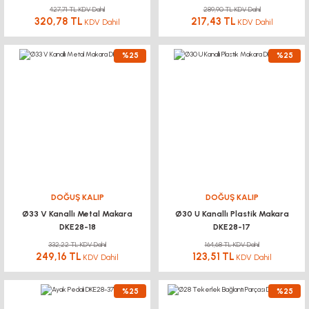
427,71 TL KDV Dahil
289,90 TL KDV Dahil
320,78 TL
217,43 TL
KDV Dahil
KDV Dahil
%25
%25
DOĞUŞ KALIP
DOĞUŞ KALIP
Ø33 V Kanallı Metal Makara
Ø30 U Kanallı Plastik Makara
DKE28-18
DKE28-17
332,22 TL KDV Dahil
164,68 TL KDV Dahil
249,16 TL
123,51 TL
KDV Dahil
KDV Dahil
%25
%25