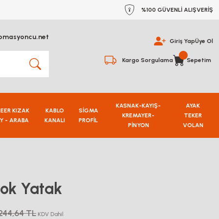
%100 GÜVENLİ ALIŞVERİŞ
omasyoncu.net
Giriş Yap
Üye Ol
Kargo Sorgulama
Sepetim
KASNAK-KAYIŞ-
AYAK
NEER KIZAK
KABLO
SİGMA
KREMAYER-
TEKER
Y - ARABA
KANALI
PROFİL
PİNYON
VOLAN
lok Yatak
244,64 TL
KDV Dahil