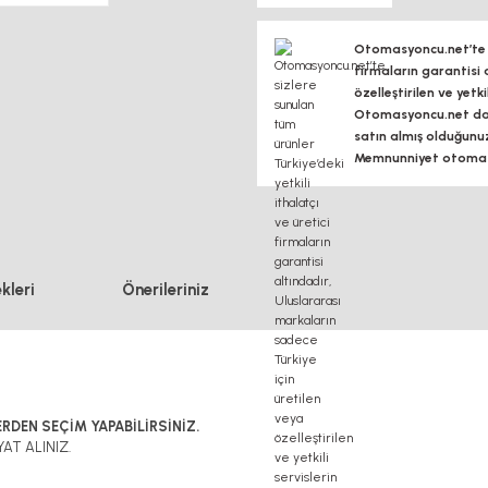
Otomasyoncu.net’te si
firmaların garantisi 
özelleştirilen ve yetk
Otomasyoncu.net daim
satın almış olduğunu
Memnunniyet otomasy
kleri
Önerileriniz
RDEN SEÇİM YAPABİLİRSİNİZ.
AT ALINIZ.