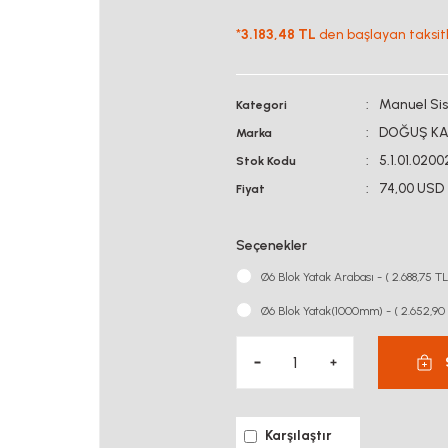
*
3.183,48 TL
den başlayan taksitle
Manuel Si
Kategori
DOĞUŞ KA
Marka
5.1.01.0200
Stok Kodu
74,00 USD
Fiyat
Seçenekler
Ø6 Blok Yatak Arabası - ( 2.688,75 T
Ø6 Blok Yatak(1000mm) - ( 2.652,90
Karşılaştır