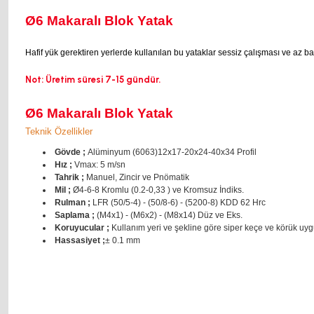
Ø6 Makaralı Blok Yatak
Hafif yük gerektiren yerlerde kullanılan bu yataklar sessiz çalışması ve az ba
Not: Üretim süresi 7-15 gündür.
Ø6 Makaralı Blok Yatak
Teknik Özellikler
Gövde ;
Alüminyum (6063)12x17-20x24-40x34 Profil
Hız ;
Vmax: 5 m/sn
Tahrik ;
Manuel, Zincir ve Pnömatik
Mil ;
Ø4-6-8 Kromlu (0.2-0,33 ) ve Kromsuz İndiks.
Rulman ;
LFR (50/5-4) - (50/8-6) - (5200-8) KDD 62 Hrc
Saplama ;
(M4x1) - (M6x2) - (M8x14) Düz ve Eks.
Koruyucular ;
Kullanım yeri ve şekline göre siper keçe ve körük uyg
Hassasiyet ;
± 0.1 mm