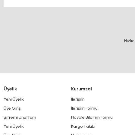
Bu ürünün fiyat bilgisi, resim, ürün açıklamalarında ve diğer konularda y
Görüş ve önerileriniz için teşekkür ederiz.
Ürün resmi kalitesiz, bozuk veya görüntülenemiyor.
Hızlı
Ürün açıklamasında eksik bilgiler bulunuyor.
Ürün bilgilerinde hatalar bulunuyor.
Ürün fiyatı diğer sitelerden daha pahalı.
Bu ürüne benzer farklı alternatifler olmalı.
Üyelik
Kurumsal
Yeni Üyelik
İletişim
Üye Girişi
İletişim Formu
Şifremi Unuttum
Havale Bildirim Formu
Yeni Üyelik
Kargo Takibi