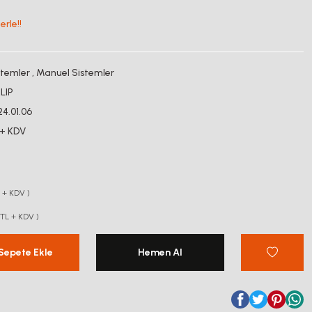
rle!!
stemler
,
Manuel Sistemler
LIP
24.01.06
 + KDV
L + KDV )
 TL + KDV )
Sepete Ekle
Hemen Al