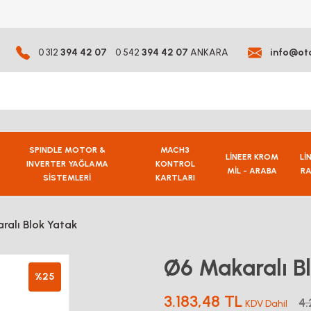
0 312
394 42 07
0 542
394 42 07
ANKARA
info@ot
SPINDLE MOTOR &
MACH3
LİNEER KROM
Lİ
INVERTER YAĞLAMA
KONTROL
MİL - ARABA
RA
SİSTEMLERİ
KARTLARI
ralı Blok Yatak
Ø6 Makaralı B
%25
3.183,48 TL
4.
KDV Dahil