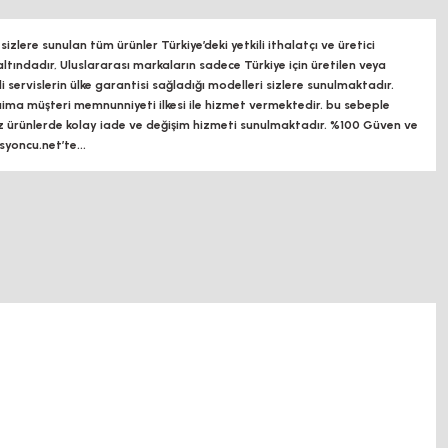
zlere sunulan tüm ürünler Türkiye’deki yetkili ithalatçı ve üretici
altındadır, Uluslararası markaların sadece Türkiye için üretilen veya
ili servislerin ülke garantisi sağladığı modelleri sizlere sunulmaktadır.
a müşteri memnunniyeti ilkesi ile hizmet vermektedir. bu sebeple
z ürünlerde kolay iade ve değişim hizmeti sunulmaktadır. %100 Güven ve
oncu.net’te...