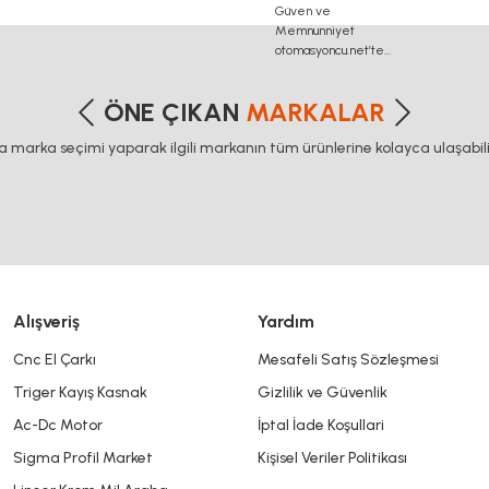
etersiz gördüğünüz noktaları öneri formunu kullanarak tarafımıza iletebilirsiniz
Bu ürüne ilk yorumu siz yapın!
ÖNE ÇIKAN
MARKALAR
ca marka seçimi yaparak ilgili markanın tüm ürünlerine kolayca ulaşabilir
Yorum Yaz
Alışveriş
Yardım
Cnc El Çarkı
Mesafeli Satış Sözleşmesi
Triger Kayış Kasnak
Gizlilik ve Güvenlik
Gönder
Ac-Dc Motor
İptal İade Koşullari
Sigma Profil Market
Kişisel Veriler Politikası