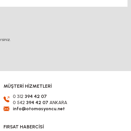
.
siniz.
MÜŞTERİ HİZMETLERİ
0 312
394 42 07
0 542
394 42 07
ANKARA
info@otomasyoncu.net
FIRSAT HABERCİSİ