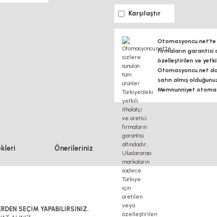
Karşılaştır
Otomasyoncu.net’te si
firmaların garantisi 
özelleştirilen ve yetk
Otomasyoncu.net daim
satın almış olduğunu
Memnunniyet otomasy
kleri
Önerileriniz
RDEN SEÇİM YAPABİLİRSİNİZ.