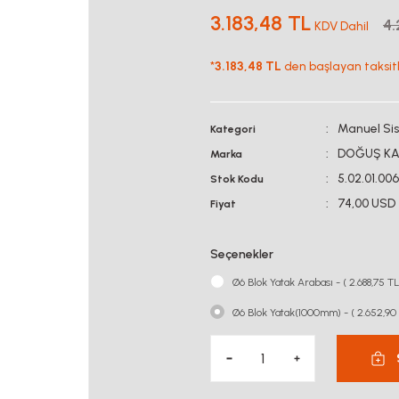
3.183,48 TL
4.
KDV Dahil
*
3.183,48 TL
den başlayan taksitle
Manuel Si
Kategori
DOĞUŞ KA
Marka
5.02.01.0
Stok Kodu
74,00 USD
Fiyat
Seçenekler
Ø6 Blok Yatak Arabası - ( 2.688,75 T
Ø6 Blok Yatak(1000mm) - ( 2.652,90