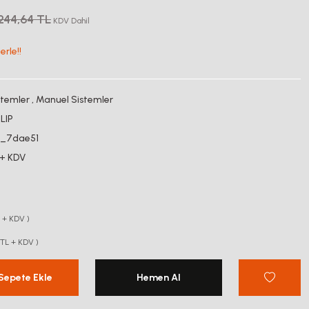
244,64 TL
KDV Dahil
rle!!
stemler
,
Manuel Sistemler
LIP
06_7dae51
 + KDV
L + KDV )
 TL + KDV )
Sepete Ekle
Hemen Al