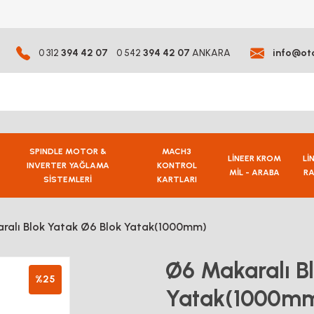
0 312
394 42 07
0 542
394 42 07
ANKARA
info@ot
SPINDLE MOTOR &
MACH3
LİNEER KROM
Lİ
INVERTER YAĞLAMA
KONTROL
MİL - ARABA
RA
SİSTEMLERİ
KARTLARI
ralı Blok Yatak Ø6 Blok Yatak(1000mm)
Ø6 Makaralı B
%25
Yatak(1000m