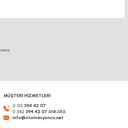
.
siniz.
MÜŞTERİ HİZMETLERİ
0 312
394 42 07
0 542
394 42 07
ANKARA
info@otomasyoncu.net