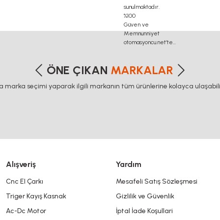
etersiz gördüğünüz noktaları öneri formunu kullanarak tarafımıza iletebilirsiniz
Bu ürüne ilk yorumu siz yapın!
ÖNE ÇIKAN
MARKALAR
ca marka seçimi yaparak ilgili markanın tüm ürünlerine kolayca ulaşabilir
Yorum Yaz
Alışveriş
Yardım
Cnc El Çarkı
Mesafeli Satış Sözleşmesi
Triger Kayış Kasnak
Gizlilik ve Güvenlik
Gönder
Ac-Dc Motor
İptal İade Koşullari