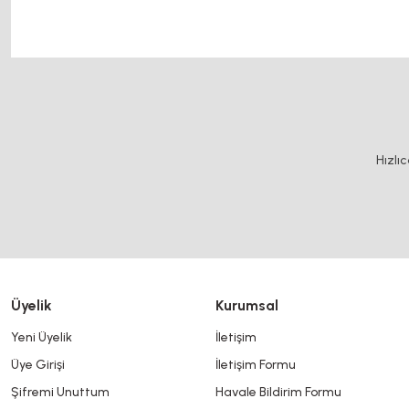
Bu ürünün fiyat bilgisi, resim, ürün açıklamalarında ve diğer konularda y
Görüş ve önerileriniz için teşekkür ederiz.
Ürün resmi kalitesiz, bozuk veya görüntülenemiyor.
Hızlı
Ürün açıklamasında eksik bilgiler bulunuyor.
Ürün bilgilerinde hatalar bulunuyor.
Ürün fiyatı diğer sitelerden daha pahalı.
Bu ürüne benzer farklı alternatifler olmalı.
Üyelik
Kurumsal
Yeni Üyelik
İletişim
Üye Girişi
İletişim Formu
Şifremi Unuttum
Havale Bildirim Formu