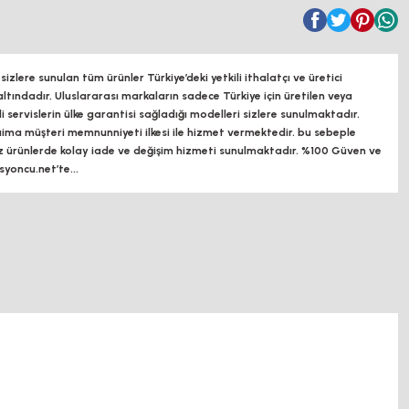
zlere sunulan tüm ürünler Türkiye’deki yetkili ithalatçı ve üretici
altındadır, Uluslararası markaların sadece Türkiye için üretilen veya
ili servislerin ülke garantisi sağladığı modelleri sizlere sunulmaktadır.
a müşteri memnunniyeti ilkesi ile hizmet vermektedir. bu sebeple
z ürünlerde kolay iade ve değişim hizmeti sunulmaktadır. %100 Güven ve
oncu.net’te...