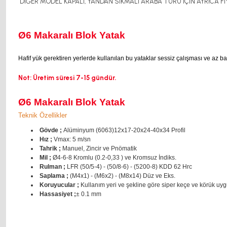
DİĞER MODEL KAPALI, YANDAN SIKMALI ARABA TÜRÜ İÇİN AYRICA FİY
Ø6 Makaralı Blok Yatak
Hafif yük gerektiren yerlerde kullanılan bu yataklar sessiz çalışması ve az ba
Not: Üretim süresi 7-15 gündür.
Ø6 Makaralı Blok Yatak
Teknik Özellikler
Gövde ;
Alüminyum (6063)12x17-20x24-40x34 Profil
Hız ;
Vmax: 5 m/sn
Tahrik ;
Manuel, Zincir ve Pnömatik
Mil ;
Ø4-6-8 Kromlu (0.2-0,33 ) ve Kromsuz İndiks.
Rulman ;
LFR (50/5-4) - (50/8-6) - (5200-8) KDD 62 Hrc
Saplama ;
(M4x1) - (M6x2) - (M8x14) Düz ve Eks.
Koruyucular ;
Kullanım yeri ve şekline göre siper keçe ve körük uyg
Hassasiyet ;
± 0.1 mm