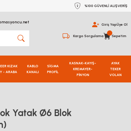
%100 GÜVENLİ ALIŞVERİŞ
omasyoncu.net
Giriş Yap
Üye Ol
Kargo Sorgulama
Sepetim
KASNAK-KAYIŞ-
AYAK
NEER KIZAK
KABLO
SİGMA
KREMAYER-
TEKER
Y - ARABA
KANALI
PROFİL
PİNYON
VOLAN
lok Yatak Ø6 Blok
m)