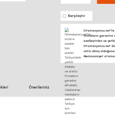
Karşılaştır
Otomasyoncu.net’te si
firmaların garantisi 
özelleştirilen ve yetk
Otomasyoncu.net daim
satın almış olduğunu
Memnunniyet otomasy
kleri
Önerileriniz