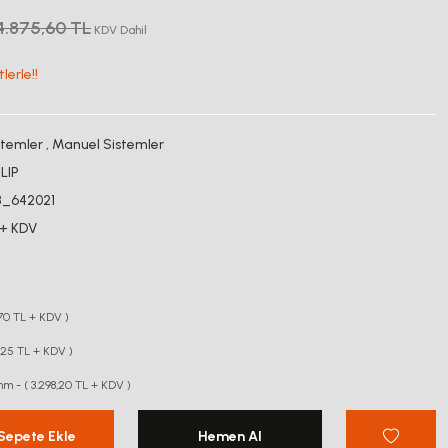
4.875,60 TL
KDV Dahil
lerle!!
stemler
,
Manuel Sistemler
LIP
8_642021
 + KDV
,70 TL + KDV )
7,25 TL + KDV )
m - ( 3.298,20 TL + KDV )
Sepete Ekle
Hemen Al