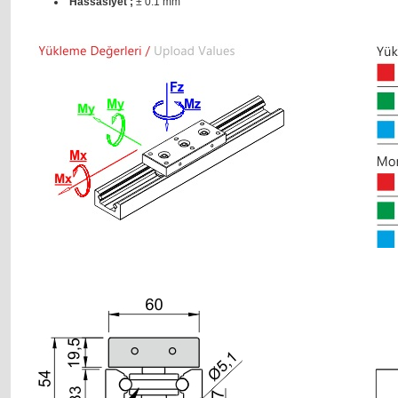
Hassasiyet ;
± 0.1 mm