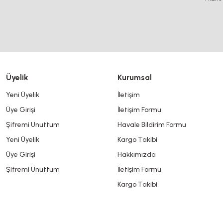
Ürün açıklamasında eksik bilgiler bulunuyor.
Ürün bilgilerinde hatalar bulunuyor.
Ürün fiyatı diğer sitelerden daha pahalı.
Bu ürüne benzer farklı alternatifler olmalı.
Üyelik
Kurumsal
Yeni Üyelik
İletişim
Üye Girişi
İletişim Formu
Şifremi Unuttum
Havale Bildirim Formu
Yeni Üyelik
Kargo Takibi
Üye Girişi
Hakkımızda
Şifremi Unuttum
İletişim Formu
Kargo Takibi