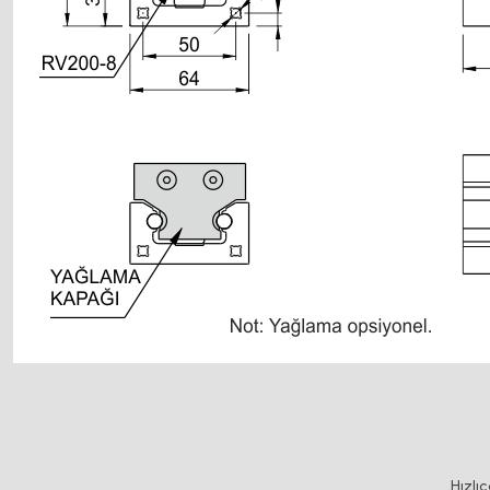
Bu ürünün fiyat bilgisi, resim, ürün açıklamalarında ve diğer konularda y
Görüş ve önerileriniz için teşekkür ederiz.
Ürün resmi kalitesiz, bozuk veya görüntülenemiyor.
Hızlı