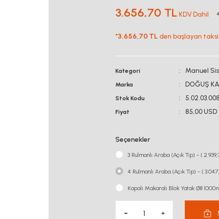
3.656,70 TL
KDV Dahil
*
3.656,70 TL
den başlayan taksit
Manuel Si
Kategori
DOĞUŞ KA
Marka
5.02.03.00
Stok Kodu
85,00 USD
Fiyat
Seçenekler
3 Rulmanlı Araba (Açık Tip) - ( 2.939
4 Rulmanlı Araba (Açık Tip) - ( 3.04
Kapalı Makaralı Blok Yatak Ø8 1000m