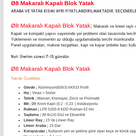
Ø8 Makaralı Kapalı Blok Yatak
ARABA VE YATAK KISMI AYRI FİYATLANDIRILMAKTADIR. SEÇENEKLE
Ø8 Makaralı Kapalı Blok Yatak;
Makaralı ve lineer raylı
Kapalı ve kompakt yapısı sayesinde yer problemi olan tasarımda tercih 
Yüklemenin ve momentin az olduğu uygulamalarda tercihi mümkündür.
Panel uygulamaları, makine tezgahları, kapı ve kayar üniteler bazı kulla
Not: Üretim süresi 7-15 gündür.
Ø8 Makaralı Kapalı Blok Yatak
Teknik Özellikler
Gövde ;
Alüminyum(6063) 64X33 Profil
Hız ;
Vmax = 5m/sn
Tahrik ;
Manuel, Kremayer, Zincir ve Pnömatik
Mil ;
Ø8 Krom Kaplı (0.2 - 0,33 .) İndüksiyonlu
Rulman ;
LFR 5200-8 KDD Rulman 62 Hrc
Saplama ;
(M 8x14) Düz ve Eksantrik
Lineer Ray ;
15' lik Lineer Ray
Lineer Araba ;
15-Dar
Koruyucular ;
Kullanım yeri ve şekline göre siper keçe ve körük uyg