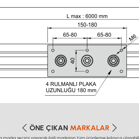
etersiz gördüğünüz noktaları öneri formunu kullanarak tarafımıza iletebilirsiniz
Bu ürüne ilk yorumu siz yapın!
ÖNE ÇIKAN
MARKALAR
ca marka seçimi yaparak ilgili markanın tüm ürünlerine kolayca ulaşabilir