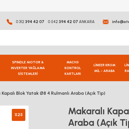
0 312
394 42 07
0 542
394 42 07
ANKARA
info@ot
SPINDLE MOTOR &
MACH3
LİNEER KROM
Lİ
INVERTER YAĞLAMA
KONTROL
MİL - ARABA
RA
SİSTEMLERİ
KARTLARI
 Kapalı Blok Yatak Ø8 4 Rulmanlı Araba (Açık Tip)
Makaralı Kapal
%25
Araba (Açık Ti