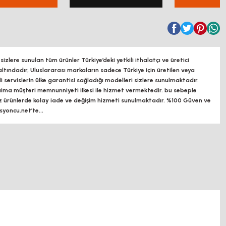
zlere sunulan tüm ürünler Türkiye’deki yetkili ithalatçı ve üretici
altındadır, Uluslararası markaların sadece Türkiye için üretilen veya
ili servislerin ülke garantisi sağladığı modelleri sizlere sunulmaktadır.
a müşteri memnunniyeti ilkesi ile hizmet vermektedir. bu sebeple
z ürünlerde kolay iade ve değişim hizmeti sunulmaktadır. %100 Güven ve
oncu.net’te...