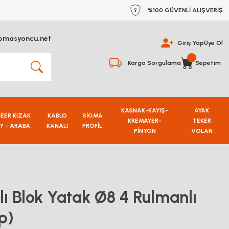
%100 GÜVENLİ ALIŞVERİŞ
omasyoncu.net
Giriş Yap
Üye Ol
Kargo Sorgulama
Sepetim
KASNAK-KAYIŞ-
AYAK
NEER KIZAK
KABLO
SİGMA
KREMAYER-
TEKER
Y - ARABA
KANALI
PROFİL
PİNYON
VOLAN
ı Blok Yatak Ø8 4 Rulmanlı
p)