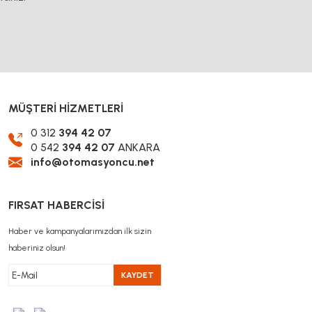
MÜŞTERİ HİZMETLERİ
0 312
394 42 07
0 542
394 42 07
ANKARA
info@otomasyoncu.net
FIRSAT HABERCİSİ
Haber ve kampanyalarımızdan ilk sizin
haberiniz olsun!
KAYDET