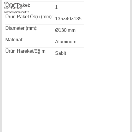
Ürün Paket:
1
Ürün Paket Ölçü (mm):
135×40×135
Diameter (mm):
Ø130 mm
Material:
Aluminum
Ürün Hareket/Eğim:
Sabit
pano bağlantısı motor kaplin fiyatları, sigma profil, 3d
yazıcı, kremayer dişli, 45x45 sigma profil, delta