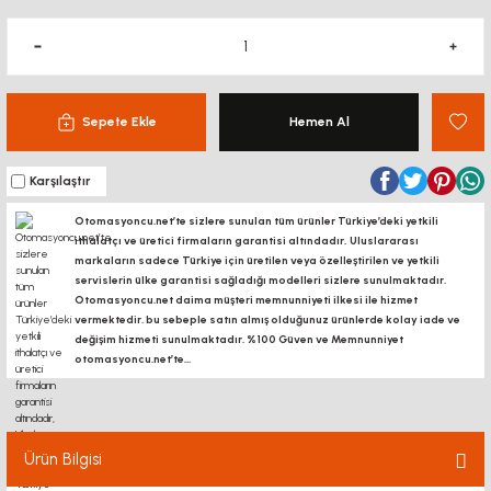
Sepete Ekle
Hemen Al
Karşılaştır
Otomasyoncu.net’te sizlere sunulan tüm ürünler Türkiye’deki yetkili
ithalatçı ve üretici firmaların garantisi altındadır, Uluslararası
markaların sadece Türkiye için üretilen veya özelleştirilen ve yetkili
servislerin ülke garantisi sağladığı modelleri sizlere sunulmaktadır.
Otomasyoncu.net daima müşteri memnunniyeti ilkesi ile hizmet
vermektedir. bu sebeple satın almış olduğunuz ürünlerde kolay iade ve
değişim hizmeti sunulmaktadır. %100 Güven ve Memnunniyet
otomasyoncu.net’te...
Ürün Bilgisi