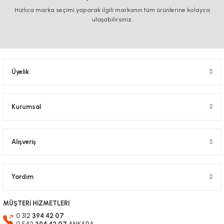
Ürün resmi kalitesiz, bozuk veya görüntülenemiyor.
Hızlıca marka seçimi yaparak ilgili markanın tüm ürünlerine kolayca
Ürün açıklamasında eksik bilgiler bulunuyor.
ulaşabilirsiniz.
Ürün bilgilerinde hatalar bulunuyor.
Ürün fiyatı diğer sitelerden daha pahalı.
Bu ürüne benzer farklı alternatifler olmalı.
Üyelik
Kurumsal
Gönder
Alışveriş
Yardım
MÜŞTERİ HİZMETLERİ
0 312
394 42 07