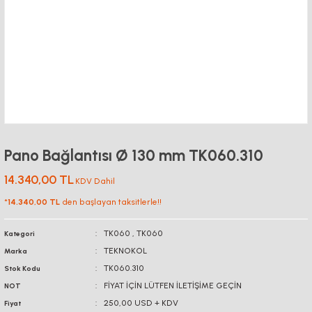
Pano Bağlantısı Ø 130 mm TK060.310
14.340,00 TL
KDV Dahil
*
14.340,00 TL
den başlayan taksitlerle!!
TK060
,
TK060
Kategori
TEKNOKOL
Marka
TK060.310
Stok Kodu
FİYAT İÇİN LÜTFEN İLETİŞİME GEÇİN
NOT
250,00 USD + KDV
Fiyat