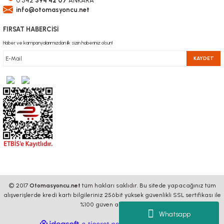
0 542
394 42 07
ANKARA
info@otomasyoncu.net
FIRSAT HABERCİSİ
Haber ve kampanyalarımızdan ilk sizin haberiniz olsun!
KAYDET
© 2017
Otomasyoncu.net
tüm hakları saklıdır. Bu sitede yapacağınız tüm
alışverişlerde kredi kartı bilgileriniz 256bit yüksek güvenlikli SSL sertifikası ile
%100 güven altındadır.
Whatsapp
ideasoft
ile