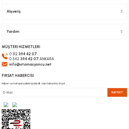
Alışveriş
Gönder
Yardım
MÜŞTERİ HİZMETLERİ
0 312
394 42 07
0 542
394 42 07
ANKARA
info@otomasyoncu.net
FIRSAT HABERCİSİ
Haber ve kampanyalarımızdan ilk sizin haberiniz olsun!
KAYDET