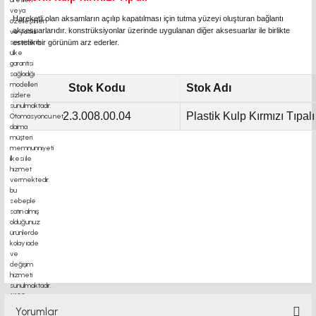
Hareketli olan aksamların açılıp kapatılması için tutma yüzeyi oluşturan bağlantı
aksesuarlarıdır. konstrüksiyonlar üzerinde uygulanan diğer aksesuarlar ile birlikte
estetik bir görünüm arz ederler.
Stok Kodu
Stok Adı
2.3.008.00.04
Plastik Kulp Kırmızı Tıpalı
ANKARA SİGMA PROFİL, 20x80 sigma profil. Doğuş kalıp ürünleri, aluminyum profil,
alüminyum, slot 6, slot 8,slot 10, tırtıllı somun, t kanal somun, ankara sigma profil, 3d
printer sigma profil, cnc profil, 3d yazıcı profil, istanbul profil ,ina profil PLANET
MEKATRONİK
PLASTİK KULP motor kaplin fiyatları, sigma profil, 3d yazıcı, kremayer dişli, 45x45
sigma profil, delta haberleşme kablosu, delta 45 kw inverter, 5kw inverter
fiyatları, 50 link flans, 685 zz, 7kw inverter fiyatları, ahşap açılı delik açma aparatı,
alüminyum ray profilleri,
Yorumlar