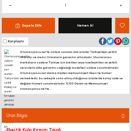
Sepete Ekle
Hemen Al
Karşılaştır
Otomasyoncu.net’te sizlere sunulan tüm ürünler Türkiye’deki yetkili
ithalatçı ve üretici firmaların garantisi altındadır, Uluslararası
markaların sadece Türkiye için üretilen veya özelleştirilen ve yetkili
servislerin ülke garantisi sağladığı modelleri sizlere sunulmaktadır.
Otomasyoncu.net daima müşteri memnunniyeti ilkesi ile hizmet
vermektedir. bu sebeple satın almış olduğunuz ürünlerde kolay iade ve
değişim hizmeti sunulmaktadır. %100 Güven ve Memnunniyet
otomasyoncu.net’te...
Ürün Bilgisi
Plastik Kulp Kırmızı Tıpalı