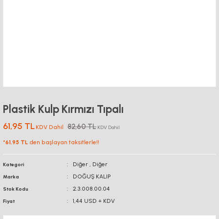
Plastik Kulp Kırmızı Tıpalı
61,95 TL
82,60 TL
KDV Dahil
KDV Dahil
*
61,95 TL
den başlayan taksitlerle!!
Diğer
,
Diğer
Kategori
DOĞUŞ KALIP
Marka
2.3.008.00.04
Stok Kodu
1,44 USD + KDV
Fiyat