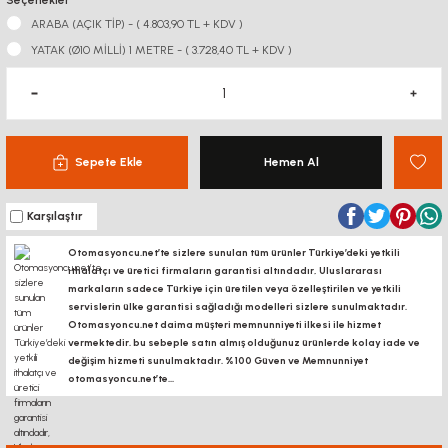
Seçenekler
ARABA (AÇIK TİP) - ( 4.803,90 TL + KDV )
YATAK (Ø10 MİLLİ) 1 METRE - ( 3.728,40 TL + KDV )
Sepete Ekle
Hemen Al
Karşılaştır
Otomasyoncu.net’te sizlere sunulan tüm ürünler Türkiye’deki yetkili
ithalatçı ve üretici firmaların garantisi altındadır, Uluslararası
markaların sadece Türkiye için üretilen veya özelleştirilen ve yetkili
servislerin ülke garantisi sağladığı modelleri sizlere sunulmaktadır.
Otomasyoncu.net daima müşteri memnunniyeti ilkesi ile hizmet
vermektedir. bu sebeple satın almış olduğunuz ürünlerde kolay iade ve
değişim hizmeti sunulmaktadır. %100 Güven ve Memnunniyet
otomasyoncu.net’te...