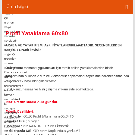
Ürün Bilgisi
Profil Yataklama 60x80
ARABA VE YATAK KISMI AYRI FİYATLANDIRILMAKTADIR. SEÇENEKLERDEN
SEÇİM YAPABİLİRSİNİZ.
Orta yük ve moment uygulamaları için tercih edilen yataklamalardan biridir.
Tasarımında bulunan 2 düz ve 2 eksantrik saplamaları sayesinde hareket esnasında
oluşabilecek boşluklar giderilebilme,
Boşluksuz, hassas ve hızlı çalışma imkanı elde edilmektedir.
Not: Üretim süresi 7-15 gündür.
Teknik Özellikleri:
Gövde ;
60x80 Profil (Aluminyum 6063) T5
Hareket Hızı ;
6 mt/sn
Saplama ;
Ø12 M10xF8,5 Düz ve Eksantrik
İndiksiyonlu Mil ;
Ø10 Krom Kaplı İndüksiyonlu Mil