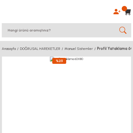
Profil Yataklama 6
Anasayfa
DOĞRUSAL HAREKETLER
Manuel Sistemler
%25