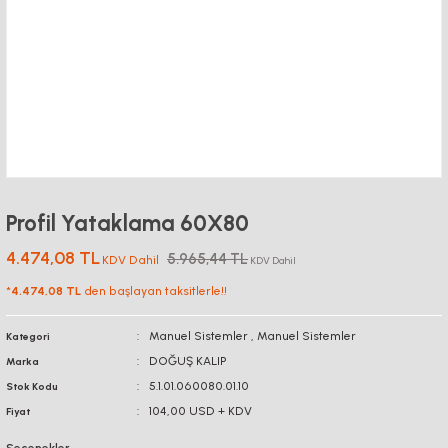
Profil Yataklama 60X80
4.474,08 TL
5.965,44 TL
KDV Dahil
KDV Dahil
*
4.474,08 TL
den başlayan taksitlerle!!
Manuel Sistemler
,
Manuel Sistemler
Kategori
DOĞUŞ KALIP
Marka
5.1.01.060080.01.10
Stok Kodu
104,00 USD + KDV
Fiyat