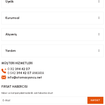
Üyelik
Ürün fiyatı diğer sitelerden daha pahalı.
Bu ürüne benzer farklı alternatifler olmalı.
Kurumsal
Alışveriş
Gönder
Yardım
MÜŞTERİ HİZMETLERİ
0 312
394 42 07
0 542
394 42 07
ANKARA
info@otomasyoncu.net
FIRSAT HABERCİSİ
Haber ve kampanyalarımızdan ilk sizin haberiniz olsun!
KAYDET