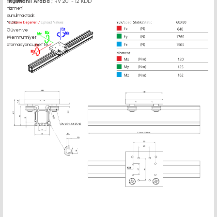
Rulmanlı Araba ;
RV 201 - 12 KDD
profil yataklama profil yataklamasürücü, 3 kw inverter, 3b yazıcı, 3d printer, 3d
printer diy, 3d printer extruder fiyat, 3d printer fiyat, 3d printer parça, 3d printer