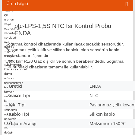
KAPLİN - MOTOR FLANŞI
Ürün Bilgisi
BK BF FK FF UFL RULMAN
ptc-LPS-1,5S NTC Isı Kontrol Probu
ENDA
TRİGER KASNAK-KAYIŞ
Soğutma kontrol cihazlarında kullanılacak sıcaklık sensörüdür.
SİGMA PROFİL
Paslanmaz çelik kılıflı ve silikon kablolu olan sensörün kablo
boyu standart 1,5m dir.
Çelik kılıf R1/8 Gaz dişlidir ve somun beraberindedir. Soğutma
DOĞRUSAL HAREKETLER
Grubundaki cihazların tamamı ile kullanılabilir.
YAĞLAMA SİSTEMLERİ
Üretici
ENDA
LİNEER MODÜL
Sensör Tipi
NTC
Kılıf Tipi
Paslanmaz çelik kovanl
AYAK - TEKER
Kablo Tipi
Silikon kablo
TEKNOKOL
Ölçüm Aralığı
Maksimum 150 ºC