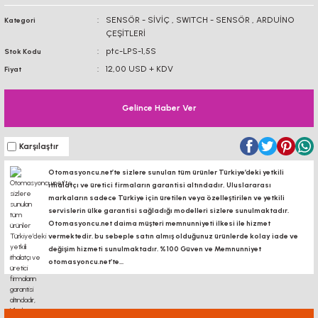
BAĞLANTI
SENSÖR - SİVİÇ
,
SWITCH - SENSÖR
,
ARDUİNO
Kategori
BAĞLANTI SACLA
AKSESUARLARI
ÇEŞİTLERİ
DİJİTAL KOORDİNAT
EKRANI
ptc-LPS-1,5S
Stok Kodu
KÖŞE BAĞLANTILARI
KONVEYÖR PR
12,00 USD + KDV
Fiyat
KONVEYÖR MARKET
BAĞLANTI SACLARI
KANAL SOMUNL
Gelince Haber Ver
LİNEER KROM MİL -
ARABA
BORU PROFİLLERİ
BORU PROFİLLERİ
Karşılaştır
LİNEER KIZAK RAY -
YATAKLAMA PROFİLLERİ
YATAKLAMA 
Otomasyoncu.net’te sizlere sunulan tüm ürünler Türkiye’deki yetkili
ARABA
ithalatçı ve üretici firmaların garantisi altındadır, Uluslararası
markaların sadece Türkiye için üretilen veya özelleştirilen ve yetkili
VİDALI MİL VE
servislerin ülke garantisi sağladığı modelleri sizlere sunulmaktadır.
SOMUNLARI
Otomasyoncu.net daima müşteri memnunniyeti ilkesi ile hizmet
vermektedir. bu sebeple satın almış olduğunuz ürünlerde kolay iade ve
değişim hizmeti sunulmaktadır. %100 Güven ve Memnunniyet
KREMAYER DİŞLİ, PİNYON
otomasyoncu.net’te...
SK-SHF MİL TUTUCU