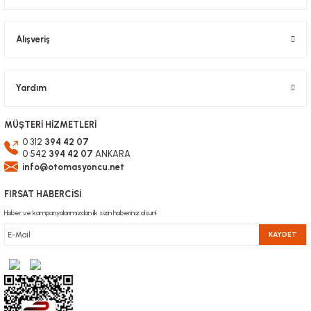
Alışveriş
Yardım
MÜŞTERİ HİZMETLERİ
0 312
394 42 07
0 542
394 42 07
ANKARA
info@otomasyoncu.net
FIRSAT HABERCİSİ
Haber ve kampanyalarımızdan ilk sizin haberiniz olsun!
KAYDET